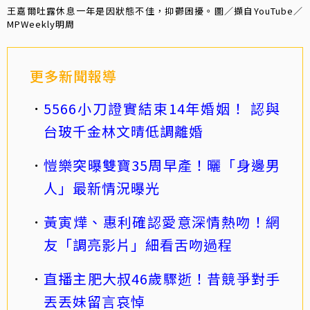
王嘉爾吐露休息一年是因狀態不佳，抑鬱困擾。圖／擷自YouTube／
MPWeekly明周
更多新聞報導
5566小刀證實結束14年婚姻！ 認與
台玻千金林文晴低調離婚
愷樂突曝雙寶35周早產！曬「身邊男
人」最新情況曝光
黃寅燁、惠利確認愛意深情熱吻！網
友「調亮影片」細看舌吻過程
直播主肥大叔46歲驟逝！昔競爭對手
丟丟妹留言哀悼