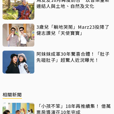
連結人與土地、自然及文化
3歲兒「躺地哭鬧」Marz23投降了
健志讚兒「天使寶寶」
阿妹妹成軍30年驚喜合體！「肚子
先碰肚子」超驚人近況曝光！
相關新聞
「小孩不笨」18年再推續集！ 億萬
票房導演花10年完成