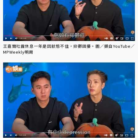
王嘉爾吐露休息一年是因狀態不佳，抑鬱困擾。圖／擷自YouTube／
MPWeekly明周