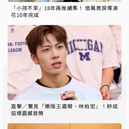
「小孩不笨」18年再推續集！ 億萬票房導演
花10年完成
直擊／驚見「嫩版王嘉爾、林柏宏」！帥成
這樣震撼首爾