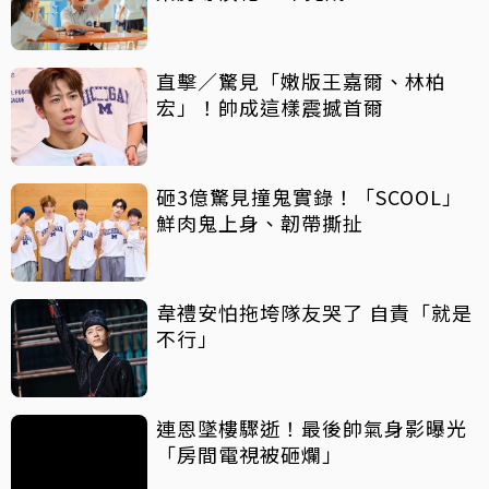
直擊／驚見「嫩版王嘉爾、林柏
宏」！帥成這樣震撼首爾
砸3億驚見撞鬼實錄！「SCOOL」
鮮肉鬼上身、韌帶撕扯
韋禮安怕拖垮隊友哭了 自責「就是
不行」
連恩墜樓驟逝！最後帥氣身影曝光
「房間電視被砸爛」