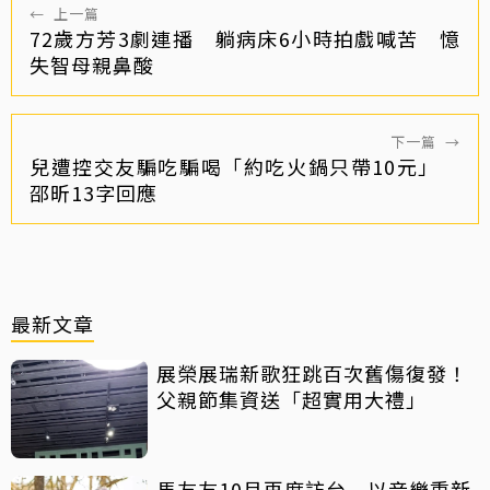
←
上一篇
72歲方芳3劇連播 躺病床6小時拍戲喊苦 憶
失智母親鼻酸
下一篇
→
兒遭控交友騙吃騙喝「約吃火鍋只帶10元」
邵昕13字回應
最新文章
展榮展瑞新歌狂跳百次舊傷復發！
父親節集資送「超實用大禮」
馬友友10月再度訪台 以音樂重新