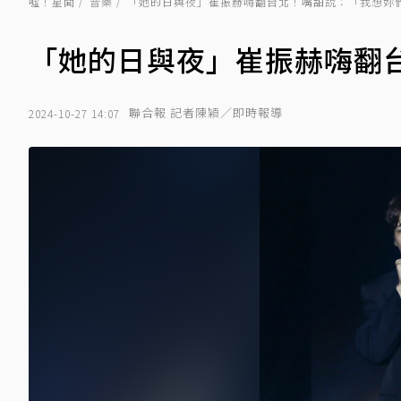
噓！星聞
音樂
「她的日與夜」崔振赫嗨翻台北！嘴甜說：「我想妳
「她的日與夜」崔振赫嗨翻
聯合報 記者陳穎／即時報導
2024-10-27 14:07