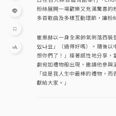
粉絲展開一場歡樂又充滿驚喜的
多首歌曲及多樣互動環節，讓粉
崔振赫以一身全黑帥氣俐落西裝
있나요」（過得好嗎）。隨後以
想你們了！」接著感性地分享，
劇宛如禮物般出現，邀請他參與
「這是我人生中最棒的禮物，而
獻給大家。」