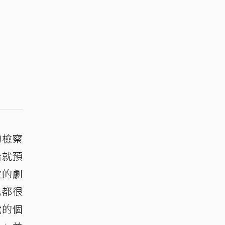
的檢察
始就預
次的劇
也都很
我的個