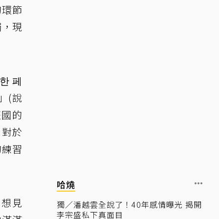
的環節
觸，現
한 페
」(說
柾國的
。對於
的練習
哈燒
你想見
獨／潘越雲全說了！40年感情曝光 揭開
李宗盛私下真面目