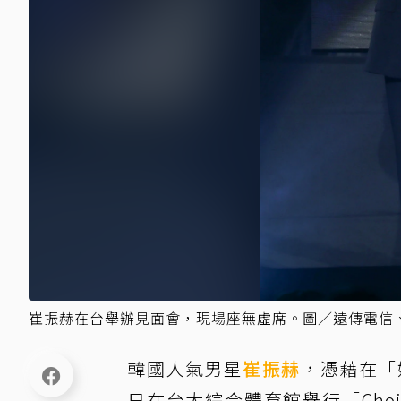
崔振赫在台舉辦見面會，現場座無虛席。圖／遠傳電信、遠
韓國人氣男星
崔振赫
，憑藉在「
日在台大綜合體育館舉行「Choi Jin H