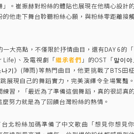
振舞」。崔振赫對粉絲的體貼也展現在他精心設計
粉的他走下舞台聆聽粉絲心願，與粉絲零距離接
一大亮點，不僅限於抒情曲目，還有DAY 6的「
ur Life)、及電視劇「
繼承者們
」的OST「말이야
소나기》(陣雨)等熱門曲目，他更挑戰了BTS田
u」，又唱又跳展現自己的舞蹈實力，完美演繹令全場驚豔
間練習，「最近為了準備這個舞蹈，真的很認真
這麼努力就是為了回饋台灣粉絲的熱情。
了台北粉絲加碼準備了中文歌曲「想見你想見