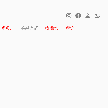
噓短片
娛樂有評
哈燒榜
噓粉