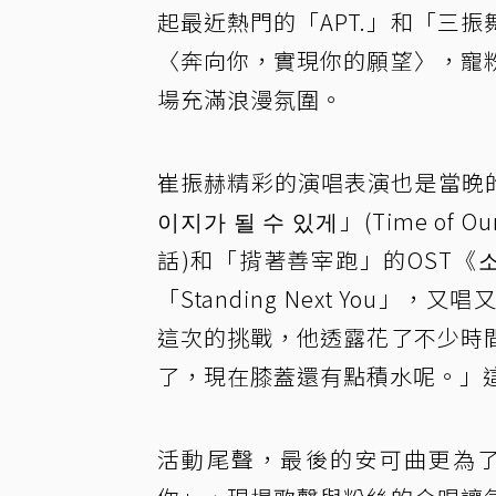
起最近熱門的「APT.」和「三
〈奔向你，實現你的願望〉，寵
場充滿浪漫氛圍。
崔振赫精彩的演唱表演也是當晚的
이지가 될 수 있게」(Time of O
話)和「揹著善宰跑」的OST《
「Standing Next Yo
這次的挑戰，他透露花了不少時
了，現在膝蓋還有點積水呢。」
活動尾聲，最後的安可曲更為