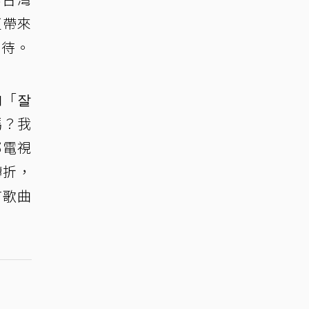
更帶來
期待。
曲「잘
嗎？我
部電視
轉折，
首歌曲