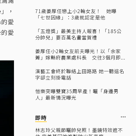
他滿滿
e」，
71歲姜厚任戀上小2輪女友！ 她曝
「七世因緣」：3歲就認定是他
絲的愛
「五燈獎」最美主持人報喜！「185公
摯的愛
分帥兒」要百萬名畫當賀禮
姜厚任小2輪女友前夫曝光！以「余家
菁」嫁縣府農業處科長 交往3個月即...
演藝工會終於聯絡上田路路 她一聽這名
字卻立刻掛電話
愷樂突曝雙寶35周早產！曬「身邊男
人」最新情況曝光
即時
林志玲父親節曬帥兒照！墨鏡特效遮不