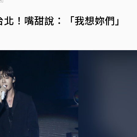
們」
台北！嘴甜說：「我想妳們」