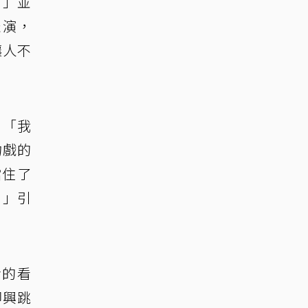
！」並
表演，
讓人不
：「我
吻戲的
擋住了
。」引
活的看
即興跳