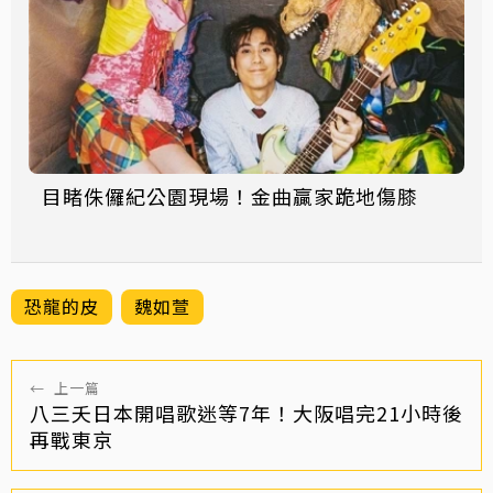
目睹侏儸紀公園現場！金曲贏家跪地傷膝
恐龍的皮
魏如萱
←
上一篇
八三夭日本開唱歌迷等7年！大阪唱完21小時後
再戰東京