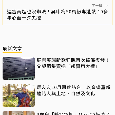
下一篇
→
連富商尪也沒辦法！吳申梅50萬粉專遭駭 10多
年心血一夕失控
最新文章
展榮展瑞新歌狂跳百次舊傷復發！
父親節集資送「超實用大禮」
馬友友10月再度訪台 以音樂重新
連結人與土地、自然及文化
3歲兒「躺地哭鬧」Marz23投降了