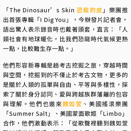
「The Dinosaur’s Skin
恐龍的皮
」樂團推
出首張專輯「I Dig You」，今辦發片記者會，
語出驚人表示錄音時也戴著頭套，直言：「人
類社會有地球暖化，比我們恐龍時代氣候更熱
一點，比較難生存一點。」
他們形容新專輯是趟考古挖掘之旅，穿越時間
與空間，挖掘到的不僅止於考古文物，更多的
是關於人類的孤單與自由、平等與多樣性，探
索了關於身分認同、愛與跨越族群藩籬的包容
與理解。他們也邀來
魏如萱
、美國搖滾樂團
「Summer Salt」、美國蒙面歌姬「Limbo」
合作，他們激動表示：「從歌聲裡聽到魏如萱