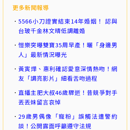
更多新聞報導
5566小刀證實結束14年婚姻！ 認與
台玻千金林文晴低調離婚
愷樂突曝雙寶35周早產！曬「身邊男
人」最新情況曝光
黃寅燁、惠利確認愛意深情熱吻！網
友「調亮影片」細看舌吻過程
直播主肥大叔46歲驟逝！昔競爭對手
丟丟妹留言哀悼
29歲男偶像「寵粉」誤觸法遭警約
談！公開露面呼籲遵守法規