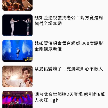
魏如萱透視裝找老公！對方竟是周
興哲全場暴動
魏如萱演唱會舞台超威 360度變形
金剛觀眾看傻
蔡旻佑變壞了！充滿嫉妒心不救人
潮台北音樂節連2天登場 吸引約6萬
人次狂High