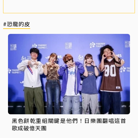
#恐龍的皮
黑色餅乾重組關鍵是他們！日樂團翻唱這首
歌成破億天團