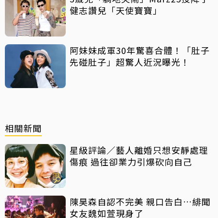
健志讚兒「天使寶寶」
阿妹妹成軍30年驚喜合體！「肚子
先碰肚子」超驚人近況曝光！
相關新聞
星級評論／藝人離婚只想安靜處理
傷痕 過往卻業力引爆砍向自己
陳昊森自認不完美 親口告白…緋聞
女友魏如萱現身了