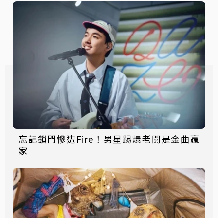
忘記鎖門慘遭Fire！男星踢爆老闆是金曲贏
家