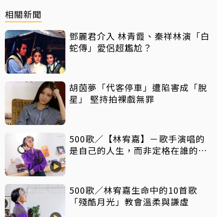
相關新聞
鄧麗君介入 林青霞、秦祥林演「白
蛇傳」愛侶超尷尬？
胡茵夢「代客停車」遭陷害成「脫
星」 堅持拍裸戲無罪
500歌／【林宥嘉】－歌手演唱的
是自己的人生，而非定格在誰的青
春
500歌／林宥嘉生命中的10首歌
「殘酷月光」教會溫柔與謙虛