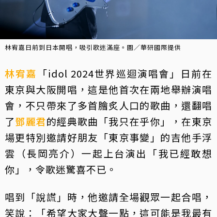
林宥嘉日前到日本開唱，吸引歌迷滿座。圖／華研國際提供
林宥嘉
「idol 2024世界巡迴演唱會」日前在
東京與大阪開唱，這是他首次在兩地舉辦演唱
會，不只帶來了多首膾炙人口的歌曲，還翻唱
了
鄧麗君
的經典歌曲「我只在乎你」，在東京
場更特別邀請好朋友「東京事變」的吉他手浮
雲（長岡亮介）一起上台演出「我已經敢想
你」，令歌迷驚喜不已。
唱到「說謊」時，他邀請全場觀眾一起合唱，
笑說：「希望大家大聲一點，這可能是我最有