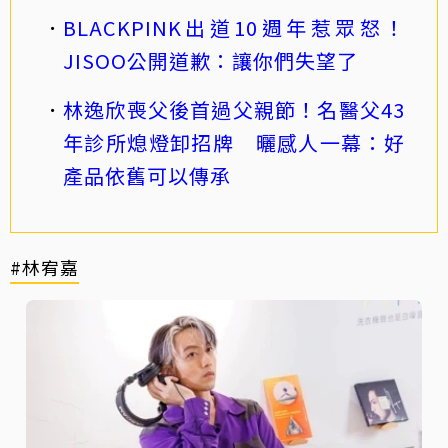
BLACKPINK出道10週年惹眾怒！
JISOO公開道歉：讓你們失望了
林逸欣喪父後首過父親節！名醫父43
年診所熄燈卸招牌 曬感人一幕：好
產品依舊可以傳承
#林宥嘉