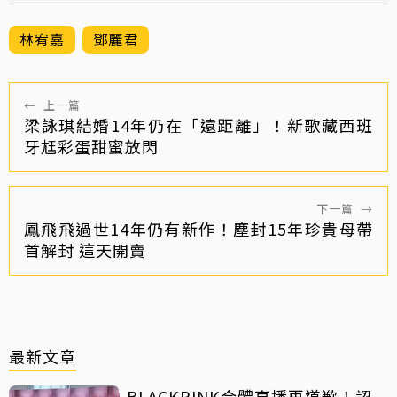
林宥嘉
鄧麗君
←
上一篇
梁詠琪結婚14年仍在「遠距離」！新歌藏西班
牙尪彩蛋甜蜜放閃
下一篇
→
鳳飛飛過世14年仍有新作！塵封15年珍貴母帶
首解封 這天開賣
最新文章
BLACKPINK合體直播再道歉！認