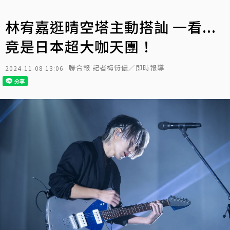
林宥嘉逛晴空塔主動搭訕 一看...
竟是日本超大咖天團！
聯合報 記者梅衍儂／即時報導
2024-11-08 13:06