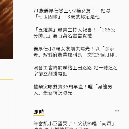
71歲姜厚任戀上小2輪女友！ 她曝
「七世因緣」：3歲就認定是他
「五燈獎」最美主持人報喜！「185公
分帥兒」要百萬名畫當賀禮
姜厚任小2輪女友前夫曝光！以「余家
菁」嫁縣府農業處科長 交往3個月即...
演藝工會終於聯絡上田路路 她一聽這名
字卻立刻掛電話
愷樂突曝雙寶35周早產！曬「身邊男
人」最新情況曝光
即時
許富凱小巨蛋哭了！父親節唱「南風」