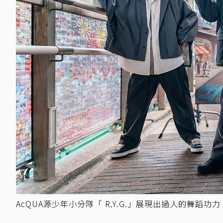
AcQUA源少年小分隊「 R.Y.G.」展現出過人的舞蹈