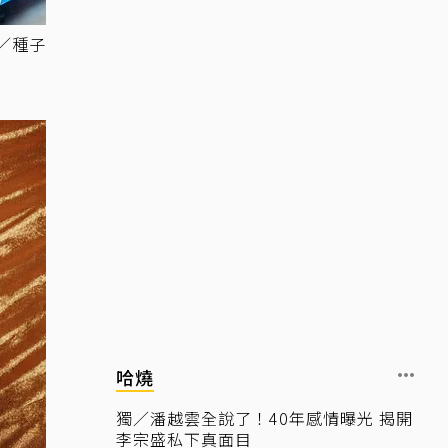
圖／種子
哈燒
獨／潘越雲全說了！40年感情曝光 揭開
李宗盛私下真面目