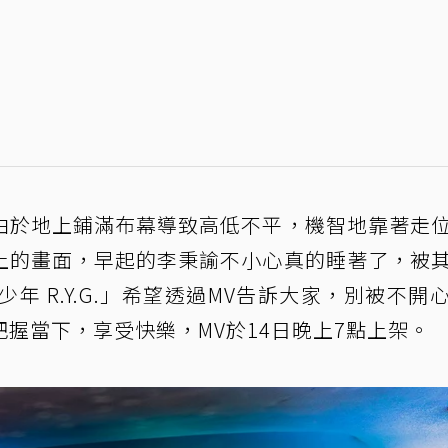
由於地上鋪滿布幕導致高低不平，機智地靠著走
上的畫面，早起的李秉諭不小心真的睡著了，被
少年 R.Y.G.」希望透過MV告訴大家，別被不開
握當下，享受快樂，MV於14日晚上7點上架。