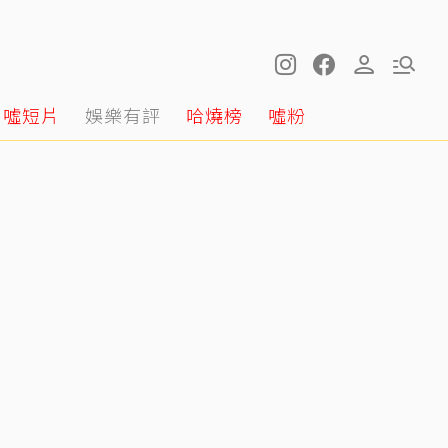
噓短片
娛樂有評
哈燒榜
噓粉