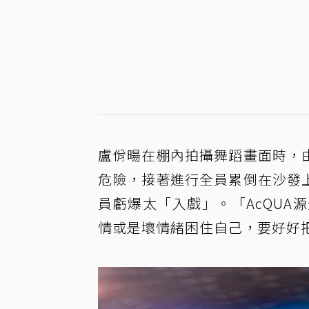
盧佾暘在棚內拍攝舞蹈畫面時，
危險，接著進行全員累倒在沙發
員虧爆太「入戲」。「AcQUA源
情或是壞情緒困住自己，要好好把