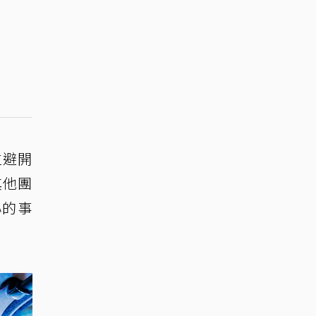
位避開
其他團
心的事