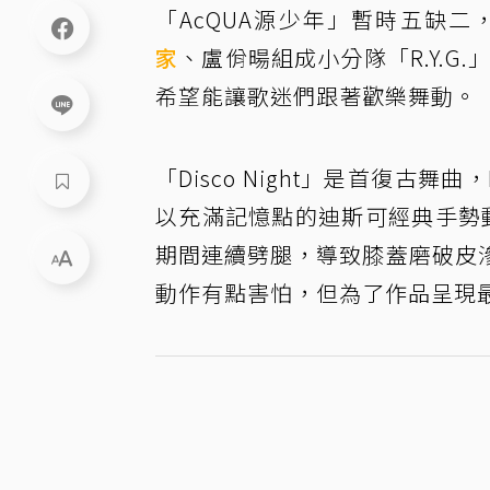
「AcQUA源少年」暫時五缺
家
、盧佾暘組成小分隊「R.Y.G.
希望能讓歌迷們跟著歡樂舞動。
「Disco Night」是首復古舞曲
以充滿記憶點的迪斯可經典手勢動
期間連續劈腿，導致膝蓋磨破皮
動作有點害怕，但為了作品呈現