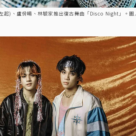
諭(左起)、盧佾暘、林毓家推出復古舞曲「Disco Night」。