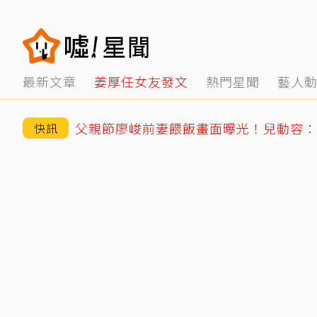
最新文章
姜厚任女友發文
熱門星聞
藝人
父親節廖峻前妻餵飯畫面曝光！兒動容：
快訊