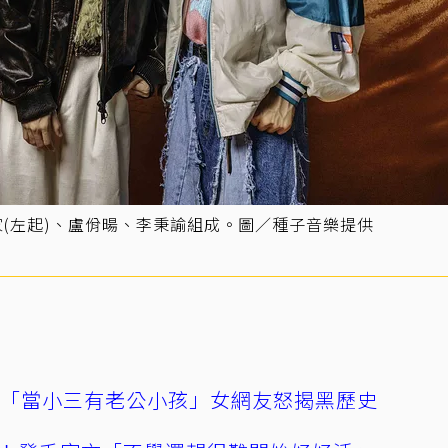
林毓家(左起)、盧佾暘、李秉諭組成。圖／種子音樂提供
爆「當小三有老公小孩」女網友怒揭黑歷史