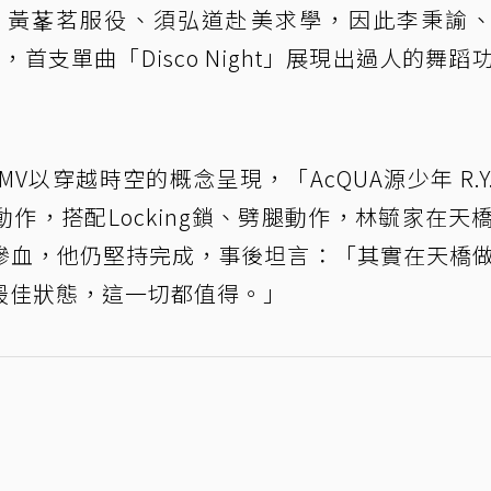
二，黃莑茗服役、須弘道赴美求學，因此李秉諭
」，首支單曲「Disco Night」展現出過人的舞蹈
，MV以穿越時空的概念呈現，「AcQUA源少年 R.Y.
作，搭配Locking鎖、劈腿動作，林毓家在天
滲血，他仍堅持完成，事後坦言：「其實在天橋
最佳狀態，這一切都值得。」