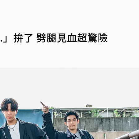
.G.」拚了 劈腿見血超驚險