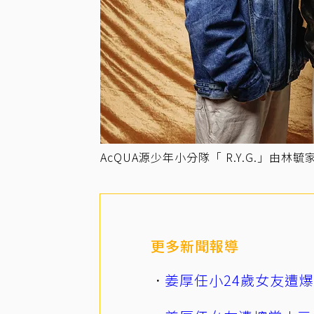
AcQUA源少年小分隊「 R.Y.G.」由
更多新聞報導
姜厚任小24歲女友遭