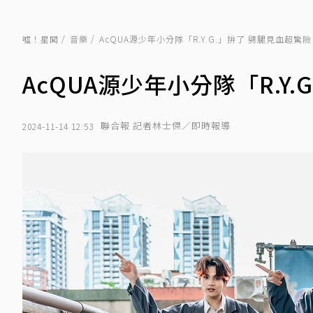
噓！星聞
音樂
AcQUA源少年小分隊「R.Y.G.」拚了 劈腿見血超驚險
AcQUA源少年小分隊「R.Y
聯合報 記者林士傑／即時報導
2024-11-14 12:53