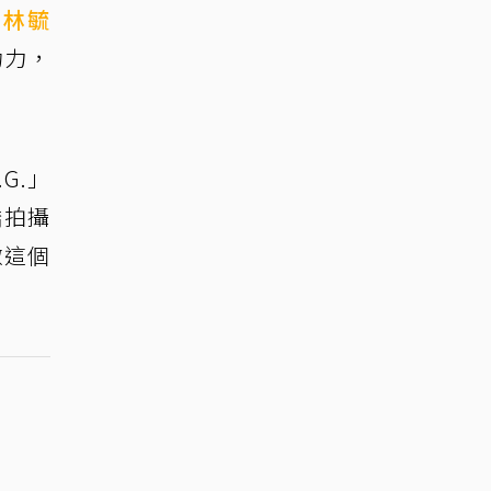
、
林毓
功力，
G.」
橋拍攝
做這個