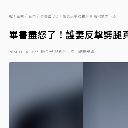
噓！星聞
音樂
畢書盡怒了！護妻反擊劈腿真相 親揭愛犬下落
畢書盡怒了！護妻反擊劈腿真
聯合報 記者林士傑／即時報導
2024-11-16 13:33