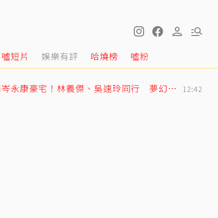
噓短片
娛樂有評
哈燒榜
噓粉
王仁甫紐西蘭旅遊開箱岑永康豪宅！林義傑、吳速玲同行 夢幻美景全曝光
12:42