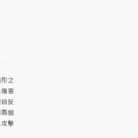
情形之
也傷害
親自反
讓兩個
人攻擊