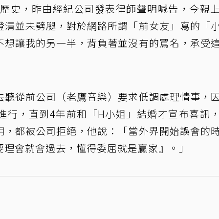
歷史，昨由經紀公司發表律師聲明喊告，今親
澄清並未劈腿，對於網路所謂「前女友」寫的「
不想讓我的另一半，背負著並沒有的罵名，承受
去聽從前公司（老鷹音樂）要求低調處理情事，
進行，直到4年前和「H小姐」結婚才宣布喜訊
明，都被公司拒絕，他說：「當外界開始誤會的
要理會就會過去，懂得委屈就是贏家』。」