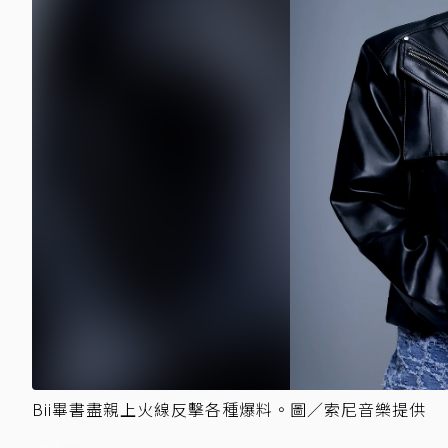
Bii畢書盡親上火線反擊各種爆料。圖／索尼音樂提供