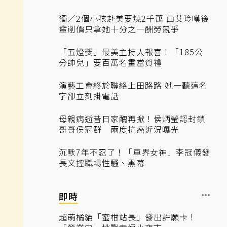
獨／2個小孩赴美要燒2千萬 曲艾玲嘆後
輩削價只拿她十分之一酬勞競爭
「五燈獎」最美主持人報喜！「185公
分帥兒」要百萬名畫當賀禮
演藝工會終於聯絡上田路路 她一聽這名
字卻立刻掛電話
母親病逝昔日家醜再掀！侯炳瑩認封鎖
哥哥侯冠群 兩度抗癌近況曝光
沉默7年不忍了！「車界女神」李冠儀發
長文控職場性騷、黑幕
即時
超萌橘貓「蜜柑站長」發出許願卡！