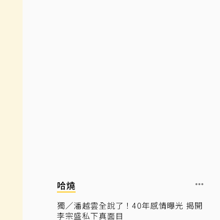
哈燒
獨／潘越雲全說了！40年感情曝光 揭開
李宗盛私下真面目