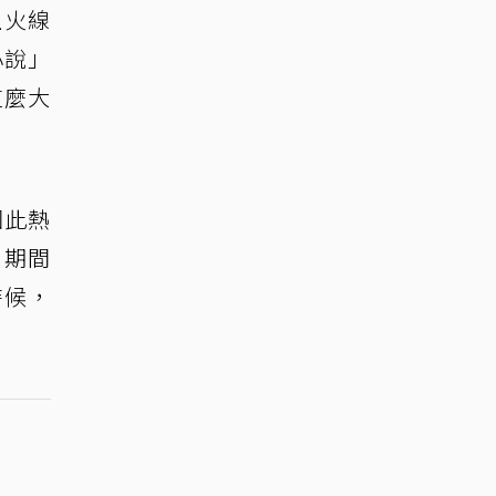
上火線
小說」
這麼大
因此熱
，期間
時候，