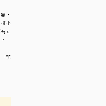
1隻，
安排小
再有立
責。
，「那