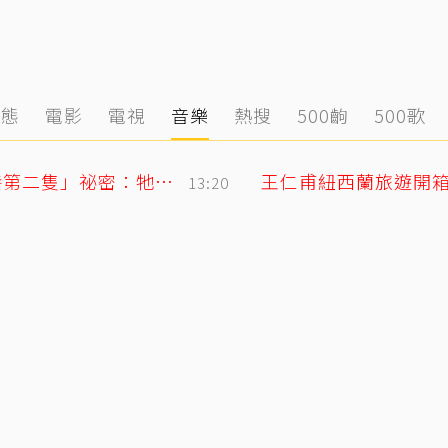
動態
電影
電視
音樂
熱搜
500齣
500歌
獨／唐綺陽痛失15年愛貓 揭當時「不養第二隻」祕密：牠為此狠咬我
13:20