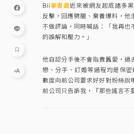
Bii
畢書盡
近來被網友起底諸多黑
反擊，回應劈腿、棄養爆料，他
不做評論，同時喊話：「我再也
的誤解和壓力。」
他自認分手後不會指責舊愛，過
戀、分手、訂婚等過程均是保密
數度向前公司要求好好對粉絲說
前公司只告訴我，『那些謠言不