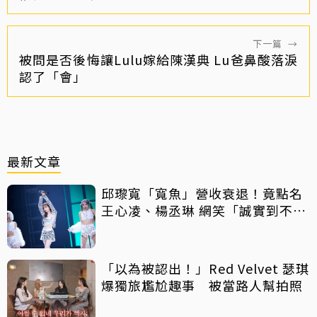
下一篇
→
被問是否後悔讓Lulu嫁給陳漢典 Lu爸鼻酸落淚
認了「會」
最新文章
邱瓈寬「寬魚」營收衰退！竟點名
王心凌、楊丞琳 網笑「誠實到不
行」
「以為被認出！」Red Velvet 瑟琪
爆獨旅尷尬趣事 被當路人幫拍照