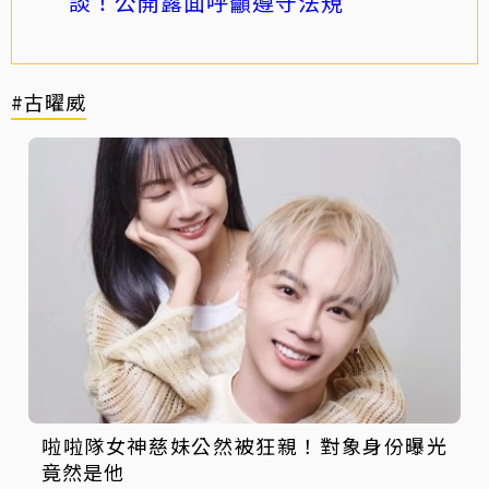
談！公開露面呼籲遵守法規
#古曜威
啦啦隊女神慈妹公然被狂親！對象身份曝光
竟然是他