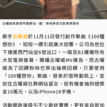
古曜威現身西門捷運站。圖／單純夢想文創事業提供
歌手
古曜威
於11月11日發行創作單曲《100種
想你》，短短一週引起廣大迴響。公司為他包
下捷運西門站從6號出口，一路至B1樓層所有
大型電視螢幕，獨播古曜威MV廣告，而古曜
威為了回饋粉絲也祭出抽獎回饋，只要使用
「100種想你」歌曲，發表於限時動態上，並
前往古曜威社群網站留言，就有機會抽到總獎
金10萬元，以及iPhone16手機。
活動開跑後吸引不少歌迷響應，更有來自新加