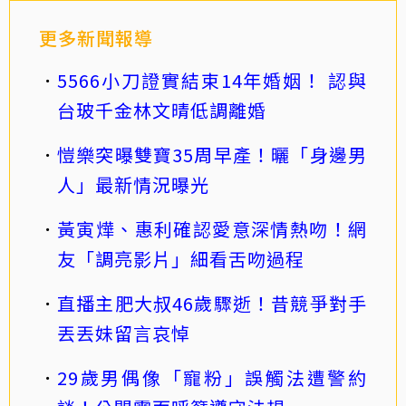
更多新聞報導
5566小刀證實結束14年婚姻！ 認與
台玻千金林文晴低調離婚
愷樂突曝雙寶35周早產！曬「身邊男
人」最新情況曝光
黃寅燁、惠利確認愛意深情熱吻！網
友「調亮影片」細看舌吻過程
直播主肥大叔46歲驟逝！昔競爭對手
丟丟妹留言哀悼
29歲男偶像「寵粉」誤觸法遭警約