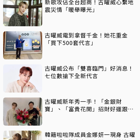
新歌攻佔全台超商！古曜威心繫地
震災情「暖舉曝光」
古曜威電到拿督千金！她花重金
「買下500套代言」
古曜威公布「雙喜臨門」好消息！
七位數搶下全新代言
古曜威新年秀一手！「金銀財
寶」、「富貴花開」招財好運跟著
來
韓籍啦啦隊成員金娜妍一現身 古曜