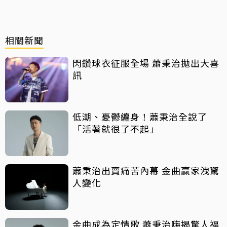
相關新聞
閃鑽球衣征服全場 蕭秉治拋出大喜
訊
低潮、憂鬱纏身！蕭秉治全說了
「活著就很了不起」
蕭秉治出賣痛苦內幕 金曲贏家洩驚
人變化
金曲成為定情歌 蕭秉治嗨揭驚人福