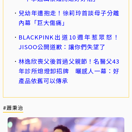
兒幼年遭抱走！徐莉玲首談母子分離
內幕「巨大傷痛」
BLACKPINK出道10週年惹眾怒！
JISOO公開道歉：讓你們失望了
林逸欣喪父後首過父親節！名醫父43
年診所熄燈卸招牌 曬感人一幕：好
產品依舊可以傳承
#蕭秉治