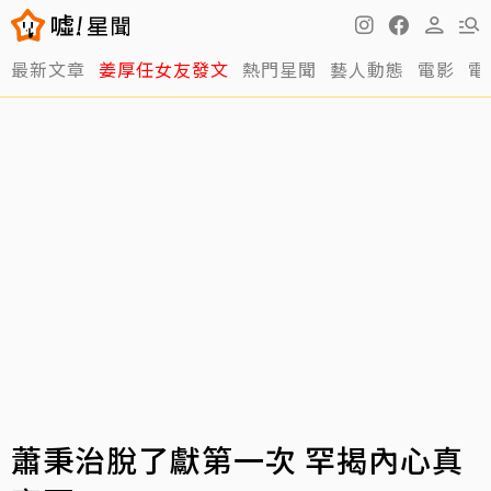
最新文章
姜厚任女友發文
熱門星聞
藝人動態
電影
電
蕭秉治脫了獻第一次 罕揭內心真