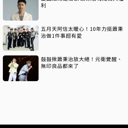
利
五月天阿信太暖心！10年力挺蕭秉
治做1件事超有愛
鼓鼓揪蕭秉治放大絕！元衛覺醒、
無印良品都來了