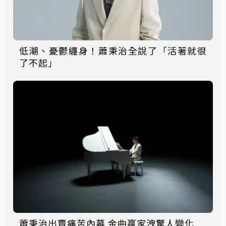
低潮、憂鬱纏身！蕭秉治全說了「活著就很
了不起」
蕭秉治出賣痛苦內幕 金曲贏家洩驚人變化