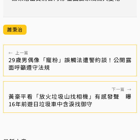
蕭秉治
←
上一篇
29歲男偶像「寵粉」誤觸法遭警約談！公開露
面呼籲遵守法規
下一篇
→
黃豪平看「放火垃圾山找相機」有感發聲 曝
16年前遊日垃圾車中含淚找御守