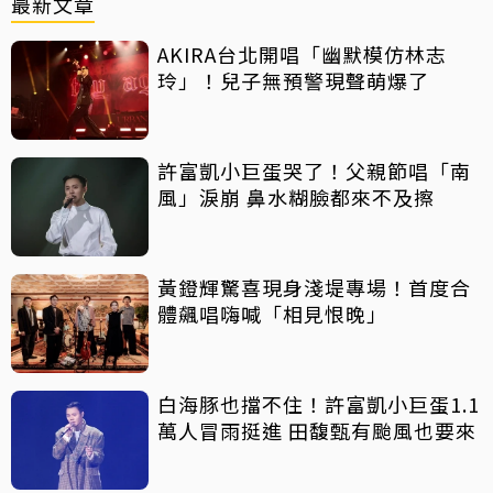
最新文章
AKIRA台北開唱「幽默模仿林志
玲」！兒子無預警現聲萌爆了
許富凱小巨蛋哭了！父親節唱「南
風」淚崩 鼻水糊臉都來不及擦
黃鐙輝驚喜現身淺堤專場！首度合
體飆唱嗨喊「相見恨晚」
白海豚也擋不住！許富凱小巨蛋1.1
萬人冒雨挺進 田馥甄有颱風也要來