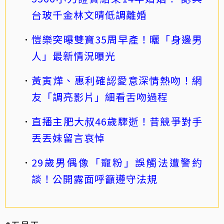
台玻千金林文晴低調離婚
愷樂突曝雙寶35周早產！曬「身邊男
人」最新情況曝光
黃寅燁、惠利確認愛意深情熱吻！網
友「調亮影片」細看舌吻過程
直播主肥大叔46歲驟逝！昔競爭對手
丟丟妹留言哀悼
29歲男偶像「寵粉」誤觸法遭警約
談！公開露面呼籲遵守法規