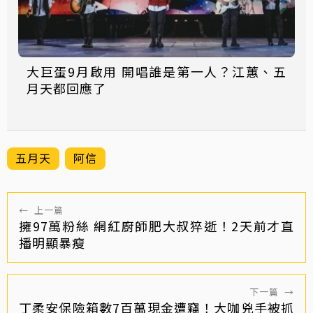
大巨蛋9月啟用 開唱誰是第一人？江蕙、五
月天都回應了
五月天
阿信
←
上一篇
擁97萬粉絲 網紅廚師肥大叔猝逝！2天前才直
播明顯暴瘦
下一篇
→
丁柔安保險箱數7百萬現金遭竊！大咖兇手被抓