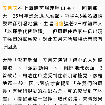
五月天
在上海體育場連唱11場，「回到那一
天」25周年巡演邁入尾聲，每場4.5萬名熱情
觀眾卻引發地震，主唱
阿信
連著2日呼籲眾人
「以揮手代替跳躍」，但周邊住戶家中仍出現
了強烈的搖晃感，對此五月天所屬相信音樂有
所回應。
大陸「澎湃新聞」五月天演唱「傷心的人別聽
慢歌」、「派對動物」、「離開地球表面」3
首歌時，周遭住戶感受到住家明顯搖晃，像是
地震一般，因此阿信才會提到「在我們的周
邊，有我們親愛的左鄰右舍，真的感受到了地
震」，提醒全場一起揮手取代跳躍，未料效果