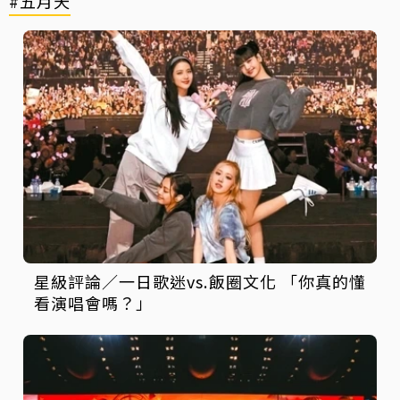
#五月天
星級評論／一日歌迷vs.飯圈文化 「你真的懂
看演唱會嗎？」