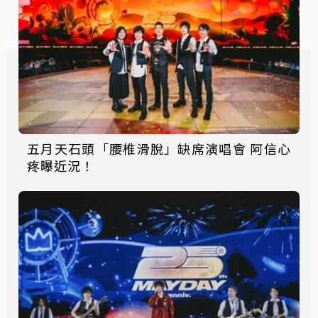
五月天石頭「腰椎滑脫」缺席演唱會 阿信心
疼曝近況！