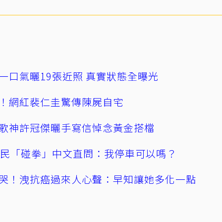
一口氣曬19張近照 真實狀態全曝光
！網紅裴仁圭驚傳陳屍自宅
歌神許冠傑曬手寫信悼念黃金搭檔
親民「碰拳」中文直問：我停車可以嗎？
哭！洩抗癌過來人心聲：早知讓她多化一點