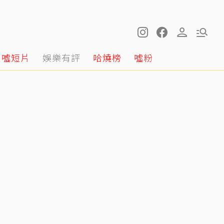
噓短片
娛樂有評
哈燒榜
噓粉