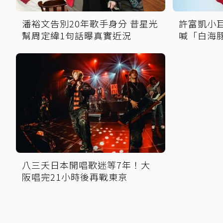
潘裕文告別20年歌手身分 昔星光
許富凱小巨
幫周定緯1句話曝真實近況
喊「白海
八三夭日本開唱歌迷等7年！大
阪唱完21小時後再戰東京