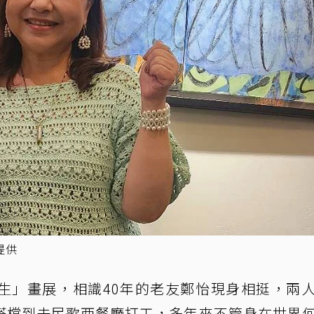
提供
生」畫展，相識40年的老友鄭怡現身相挺，兩
搭檔到去民歌西餐廳打工，多年來不管身在世界