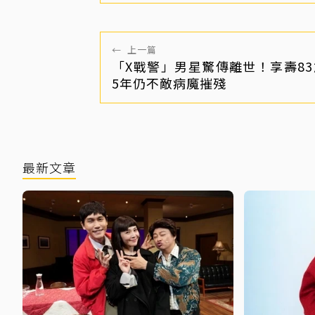
←
上一篇
「X戰警」男星驚傳離世！享壽83
5年仍不敵病魔摧殘
最新文章