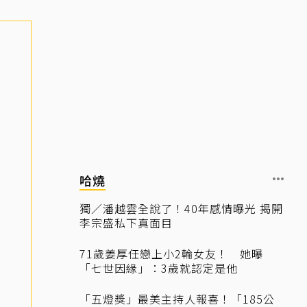
哈燒
獨／潘越雲全說了！40年感情曝光 揭開
李宗盛私下真面目
71歲姜厚任戀上小2輪女友！ 她曝
「七世因緣」：3歲就認定是他
「五燈獎」最美主持人報喜！「185公