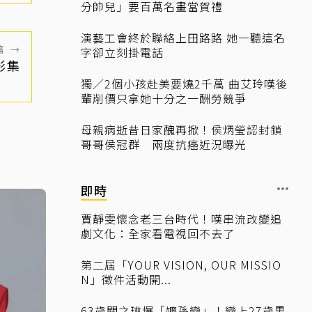
分帥兒」要百萬名畫當賀禮
演藝工會終於聯絡上田路路 她一聽這名
篇
→
字卻立刻掛電話
影集
獨／2個小孩赴美要燒2千萬 曲艾玲嘆後
輩削價只拿她十分之一酬勞競爭
母親病逝昔日家醜再掀！侯炳瑩認封鎖
哥哥侯冠群 兩度抗癌近況曝光
即時
賈靜雯懷念老三台時代！嘆串流改變追
劇文化：全家看電視回不去了
第二屆「YOUR VISION, OUR MISSIO
N」徵件活動開...
63歲關之琳爆「嬤孫戀」！戀上27歲男