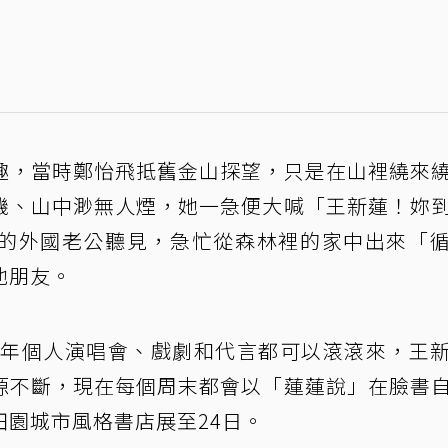
趣，當時鄭怡飛抵舊金山探望，只是在山裡繞來
機、山中渺無人煙，她一急便大喊「王新蓮！妳
的外國老公聽見，急忙從森林裡的家中出來「
他朋友。
25年個人演唱會、戲劇和代言都可以滾滾來，王
源不斷，現在每個周末都會以「蓮蓮說」在臉書
園城市風格書店展至24日。