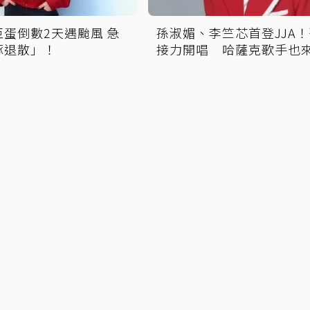
蛋倒數2天遇颱風 急
孫淑媚、李竺芯首登JJA
豚退散」！
接力開唱 哈薩克歌手也