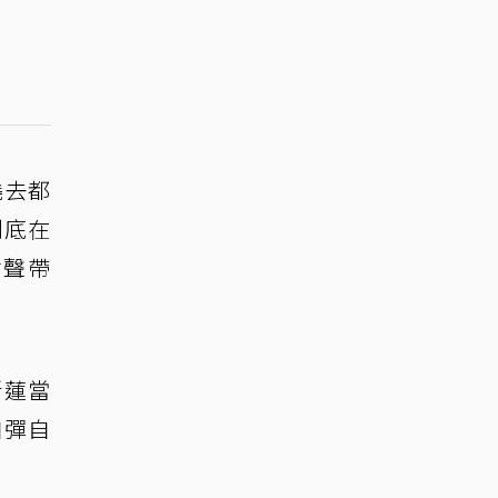
繞去都
到底在
循聲帶
新蓮當
自彈自