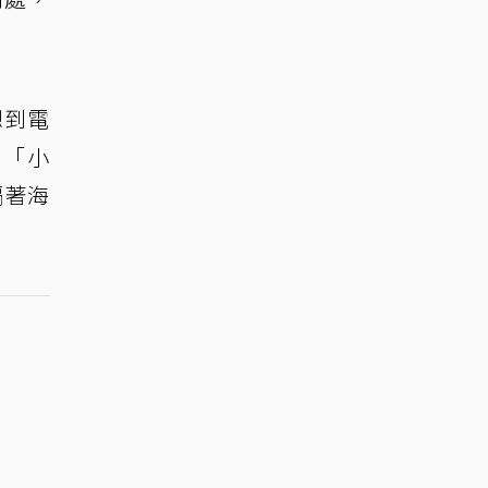
想到電
：「小
隔著海