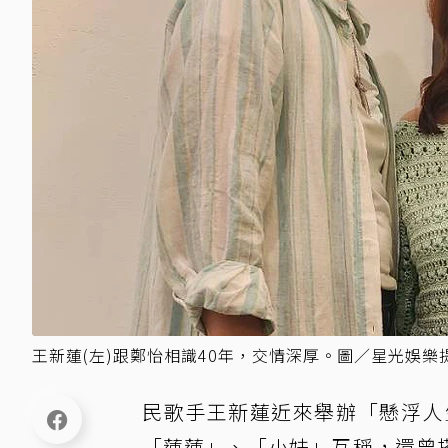
王新蓮(左)跟鄭怡相識40年，交情深厚。圖／星光娛樂
民歌手王新蓮近來舉辦「懸浮人
「蓮蓮」、「小妹」互稱，還曾