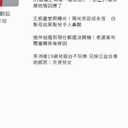
模她親回應了
！歌后
王凱靈堂照曝光！陽光笑容成永恆 白
來台
髮母送黑髮兒令人鼻酸
逸祥結婚到現在都還沒開機！老婆紫布
爾羞曝背後原因
李沛綾19歲兒返台不玩樂 兄妹公益合奏
她感恩：天使兒女