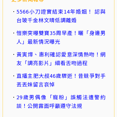
5566小刀證實結束14年婚姻！ 認與
台玻千金林文晴低調離婚
愷樂突曝雙寶35周早產！曬「身邊男
人」最新情況曝光
黃寅燁、惠利確認愛意深情熱吻！網
友「調亮影片」細看舌吻過程
直播主肥大叔46歲驟逝！昔競爭對手
丟丟妹留言哀悼
29歲男偶像「寵粉」誤觸法遭警約
談！公開露面呼籲遵守法規