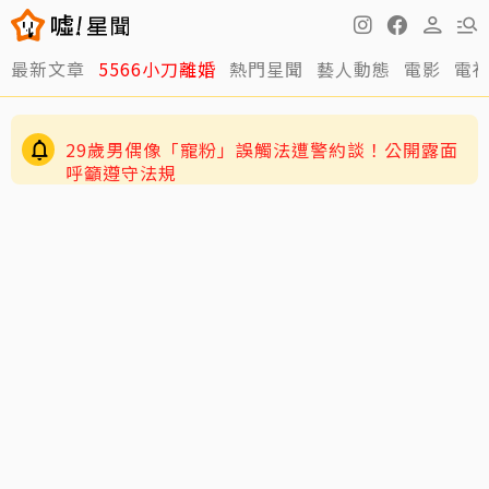
最新文章
5566小刀離婚
熱門星聞
藝人動態
電影
電
29歲男偶像「寵粉」誤觸法遭警約談！公開露面
呼籲遵守法規
4歲兒緊盯AKIRA備戰演唱會 萌學林志玲甜喊
「加油」