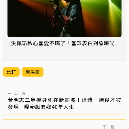
洪佩瑜私心喜愛不瞞了！當眾表白對象曝光
比莉
周湯豪
←
上一篇
黃明志二舅孤身死在新加坡！遺體一週後才被
發現 曝奉獻異鄉40年人生
下一篇
→