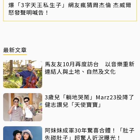
爆「3字天王私生子」網友瘋猜周杰倫 杰威爾
怒發聲明喊告！
最新文章
馬友友10月再度訪台 以音樂重新
連結人與土地、自然及文化
3歲兒「躺地哭鬧」Marz23投降了
健志讚兒「天使寶寶」
阿妹妹成軍30年驚喜合體！「肚子
先碰肚子」超驚人近況曝光！