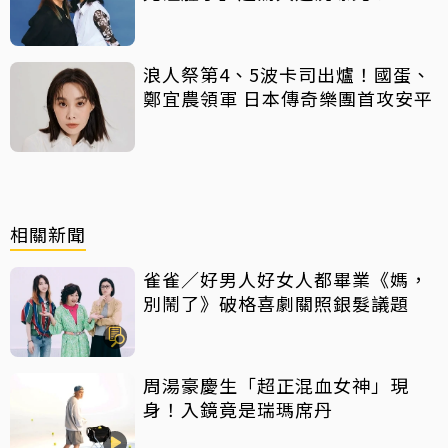
浪人祭第4、5波卡司出爐！國蛋、
鄭宜農領軍 日本傳奇樂團首攻安平
相關新聞
雀雀／好男人好女人都畢業《媽，
別鬧了》破格喜劇關照銀髮議題
周湯豪慶生「超正混血女神」現
身！入鏡竟是瑞瑪席丹