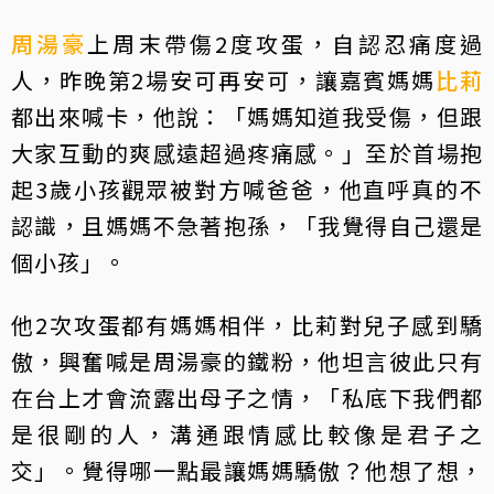
周湯豪
上周末帶傷2度攻蛋，自認忍痛度過
人，昨晚第2場安可再安可，讓嘉賓媽媽
比莉
都出來喊卡，他說：「媽媽知道我受傷，但跟
大家互動的爽感遠超過疼痛感。」至於首場抱
起3歲小孩觀眾被對方喊爸爸，他直呼真的不
認識，且媽媽不急著抱孫，「我覺得自己還是
個小孩」。
他2次攻蛋都有媽媽相伴，比莉對兒子感到驕
傲，興奮喊是周湯豪的鐵粉，他坦言彼此只有
在台上才會流露出母子之情，「私底下我們都
是很剛的人，溝通跟情感比較像是君子之
交」。覺得哪一點最讓媽媽驕傲？他想了想，