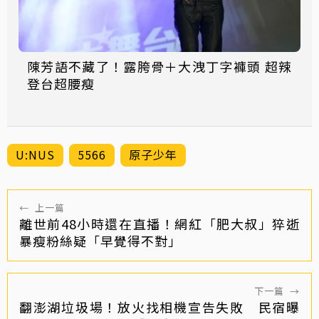
陳芳語不藏了！露胯骨＋大洩丁字褲頭 超辣
登台超腰瘦
U:NUS
5566
原子少年
←
上一篇
離世前48小時還在直播！網紅「肥大叔」猝逝
暴瘦粉絲疑「早覺得不對」
下一篇
→
翻澎湖垃圾場！放火找相機宣告失敗 民宿曝