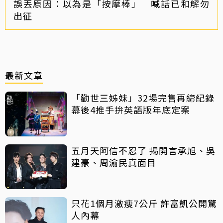
誤丟原因：以為是「按摩棒」 喊話已和解勿
出征
最新文章
「勸世三姊妹」32場完售再締紀錄
幕後4推手拚英語版年底定案
五月天阿信不忍了 揭開言承旭、吳
建豪、周渝民真面目
只花1個月激瘦7公斤 許富凱公開驚
人內幕