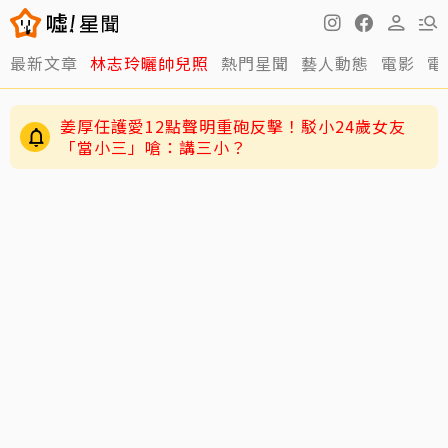
最新文章
林志玲曬帥兒照
熱門星聞
藝人動態
電影
電
要他露屁股都敢演！九孔唯一拒接這角色「我沒
那資格」
姜厚任護愛12點聲明重砲反擊！駁小24歲女友
「當小三」嗆：講三小？