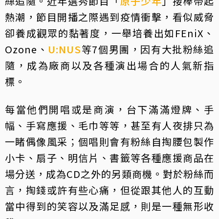
絲追隨。近年選秀節目「
原子少年
」接棒帶起
熱潮，節目開播之際遇到疫情衝擊，看似威脅
卻養成觀眾的黏著度，一舉培養出如FEniX、
Ozone、
U:NUS
等7個男團，因有大批粉絲追
隨，成為廠商以及各種演出場合的人氣新指
標。
每當他們開唱或是商演，台下滿滿燈牌、手
幅、手寫應援、毛巾等等，甚至有人夜排只為
一睹偶像風采；個唱則會有粉絲自掏腰包製作
小卡、扇子、明信片、書籤等各種應援商品在
場分送，成為CD之外的另類商機。對於粉絲而
言，掏錢或許有些心痛，但從跟其他人的互動
當中得到的笑容以及滿足感，則是一種無形收