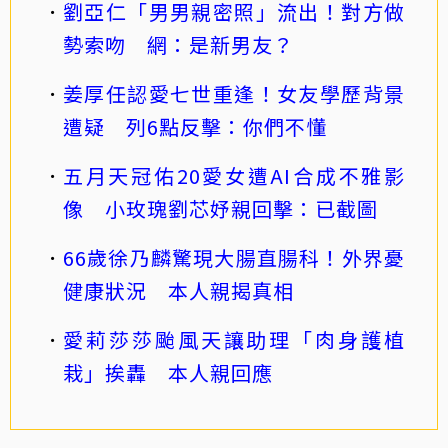
劉亞仁「男男親密照」流出！對方做
勢索吻 網：是新男友？
姜厚任認愛七世重逢！女友學歷背景
遭疑 列6點反擊：你們不懂
五月天冠佑20愛女遭AI合成不雅影
像 小玫瑰劉芯妤親回擊：已截圖
66歲徐乃麟驚現大腸直腸科！外界憂
健康狀況 本人親揭真相
愛莉莎莎颱風天讓助理「肉身護植
栽」挨轟 本人親回應