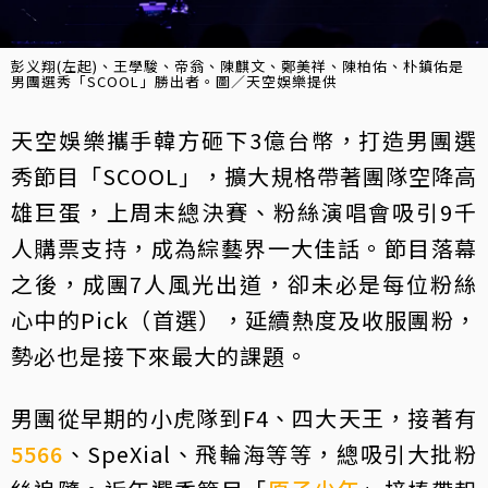
彭义翔(左起)、王學駿、帝翁、陳麒文、鄭美祥、陳柏佑、朴鎮佑是
男團選秀「SCOOL」勝出者。圖／天空娛樂提供
天空娛樂攜手韓方砸下3億台幣，打造男團選
秀節目「SCOOL」，擴大規格帶著團隊空降高
雄巨蛋，上周末總決賽、粉絲演唱會吸引9千
人購票支持，成為綜藝界一大佳話。節目落幕
之後，成團7人風光出道，卻未必是每位粉絲
心中的Pick（首選），延續熱度及收服團粉，
勢必也是接下來最大的課題。
男團從早期的小虎隊到F4、四大天王，接著有
5566
、SpeXial、飛輪海等等，總吸引大批粉