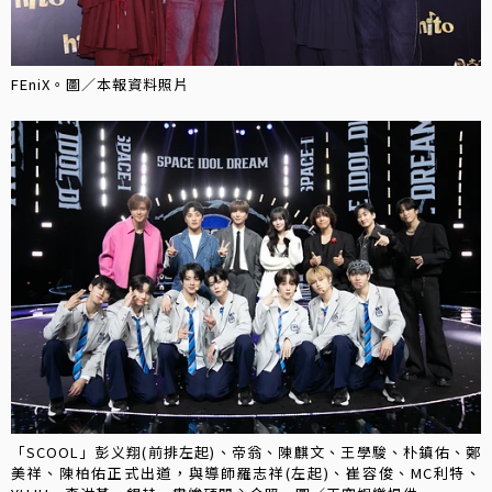
FEniX。圖／本報資料照片
「SCOOL」彭义翔(前排左起)、帝翁、陳麒文、王學駿、朴鎮佑、鄭
美祥、陳柏佑正式出道，與導師羅志祥(左起)、崔容俊、MC利特、