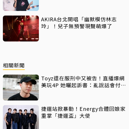
AKIRA台北開唱「幽默模仿林志
玲」！兒子無預警現聲萌爆了
相關新聞
Toyz還在服刑中又被告！直播爆網
美玩4P 她曬起訴書：亂說話會付出
代價
捷運站掀暴動！Energy合體回娘家
重掌「捷運盃」大使