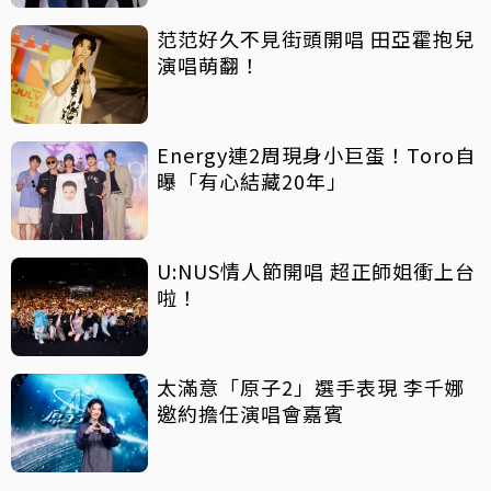
范范好久不見街頭開唱 田亞霍抱兒
演唱萌翻！
Energy連2周現身小巨蛋！Toro自
曝「有心結藏20年」
U:NUS情人節開唱 超正師姐衝上台
啦！
太滿意「原子2」選手表現 李千娜
邀約擔任演唱會嘉賓