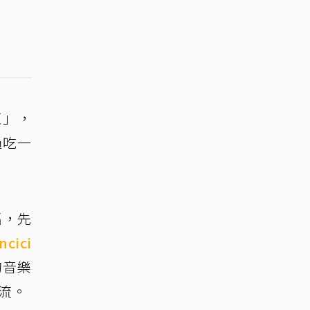
衷」，
過吃一
福，先
ncici
n的音樂
交流。