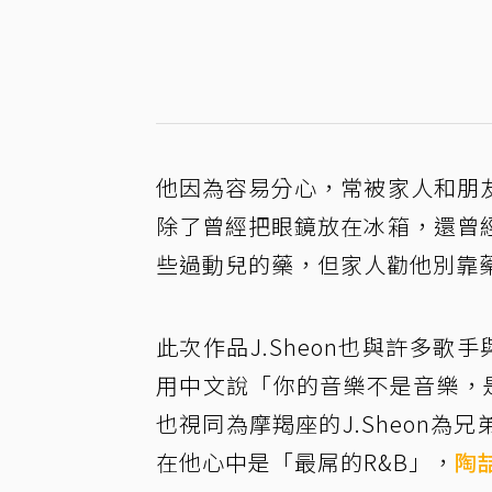
他因為容易分心，常被家人和朋
除了曾經把眼鏡放在冰箱，還曾
些過動兒的藥，但家人勸他別靠
此次作品J.Sheon也與許多歌
用中文說「你的音樂不是音樂，
也視同為摩羯座的J.Sheon為
在他心中是「最屌的R&B」，
陶