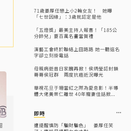
71歲姜厚任戀上小2輪女友！ 她曝
「七世因緣」：3歲就認定是他
「五燈獎」最美主持人報喜！「185公
分帥兒」要百萬名畫當賀禮
演藝工會終於聯絡上田路路 她一聽這名
字卻立刻掛電話
母親病逝昔日家醜再掀！侯炳瑩認封鎖
哥哥侯冠群 兩度抗癌近況曝光
華視花旦于珊當紅之際為愛息影！半導
體大佬黃崇仁離世 40年寵妻佳話掀...
即時
超
遭提醒慎防「騙財騙色」 姜厚任笑