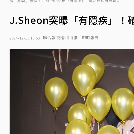
噓！星聞
音樂
J.Sheon突曝「有隱疾」！確診疾病有苦難言
J.Sheon突曝「有隱疾」
聯合報 記者梅衍儂／即時報導
2024-12-13 15:58