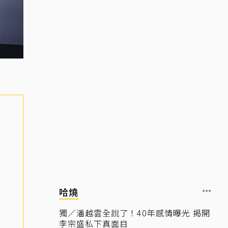
哈燒
獨／潘越雲全說了！40年感情曝光 揭開
李宗盛私下真面目