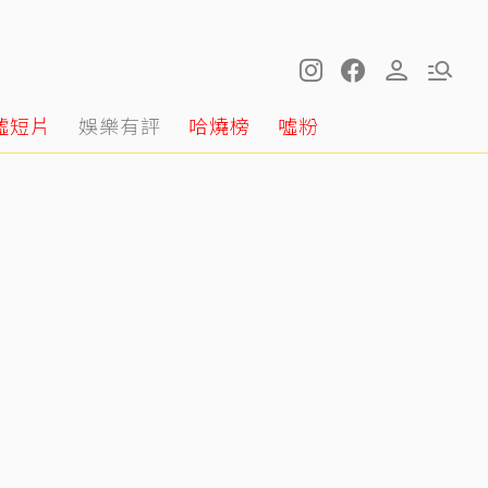
噓短片
娛樂有評
哈燒榜
噓粉