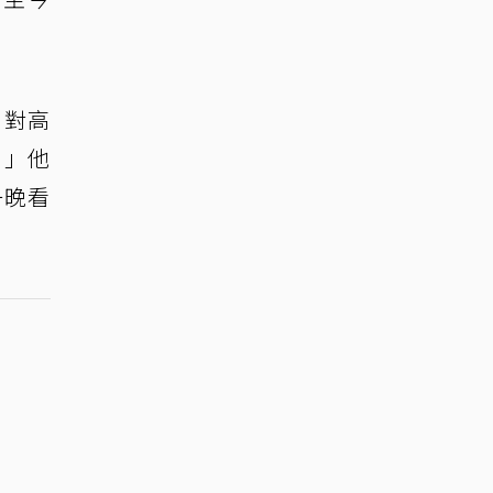
，對高
。」他
一晚看