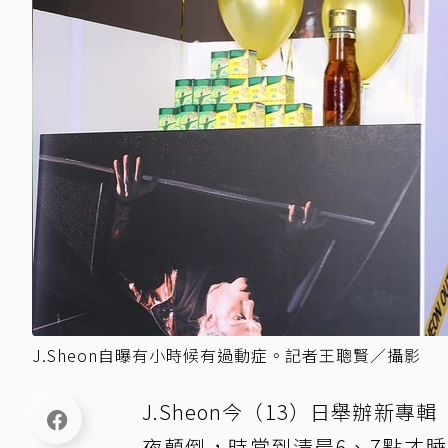
J.Sheon自曝有小時候有過動症。記者王聰賢／攝影
J.Sheon今（13）日舉辦新專
夜顛倒，時常到清晨6、7點才