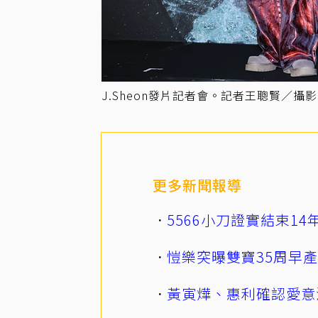
J.Sheon發片記者會。記者王聰賢／攝影
更多新聞報導
5566小刀證實結束1
愷樂突曝雙寶35周早
黃寅燁、惠利確認愛意