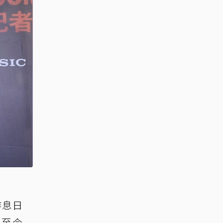
作息日
，至今