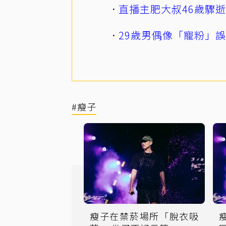
直播主肥大叔46歲驟
29歲男偶像「寵粉」
#瘦子
瘦子在禁菸場所「脫衣吸