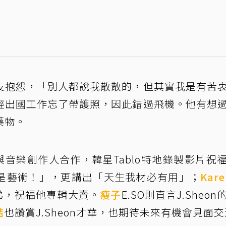
友抱怨，「別人都說我散散的，但其實我是有苦
經出國工作忘了帶護照，因此錯過飛機。他有想
藥物。
手與音樂創作人合作，韓星Tablo特地錄製影片祝
是藝術！」，更講出「天生我材必有用」；
Kare
兄弟，祝福他專輯大賣。
瘦子
E.SO則直言J.Sheo
喆
也讚賞J.Sheon才華，也期待未來有機會見面