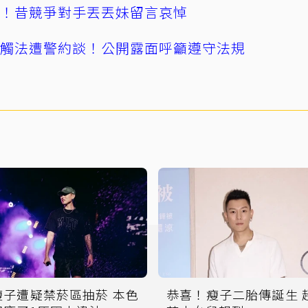
逝！昔競爭對手丟丟妹留言哀悼
誤觸法遭警約談！公開露面呼籲遵守法規
瘦子遭疑禁菸區抽菸 本色
恭喜！瘦子二胎傳誕生 