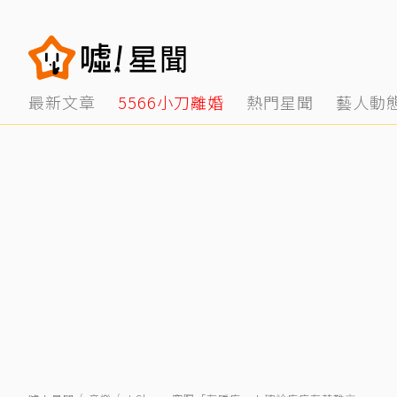
最新文章
5566小刀離婚
熱門星聞
藝人動