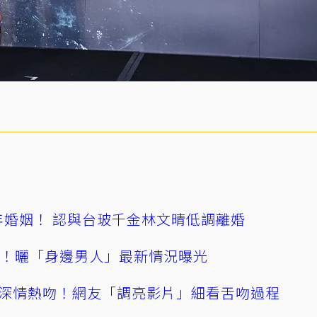
4年婚姻！ 認與台玻千金林文晴低調離婚
產！曬「身邊男人」最新情況曝光
深情熱吻！網友「調亮影片」細看舌吻過程