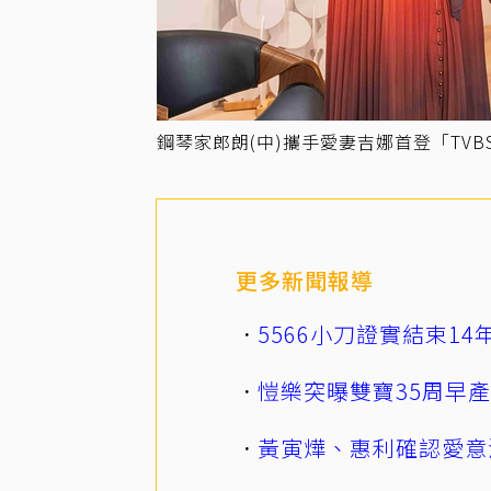
鋼琴家郎朗(中)攜手愛妻吉娜首登「TV
更多新聞報導
5566小刀證實結束1
愷樂突曝雙寶35周早
黃寅燁、惠利確認愛意