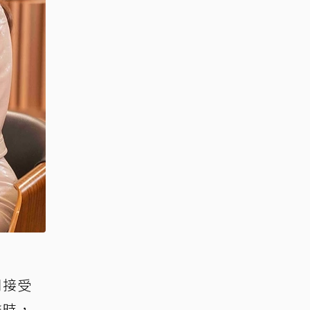
同接受
聲時，