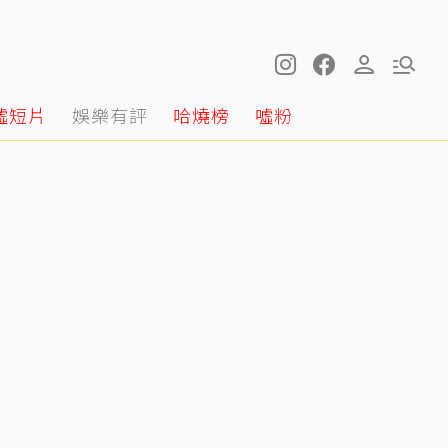
噓短片
娛樂有評
哈燒榜
噓粉