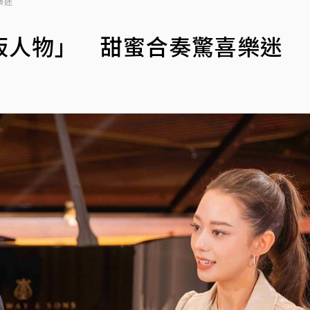
樂迷
板人物」 甜蜜合奏驚喜樂迷