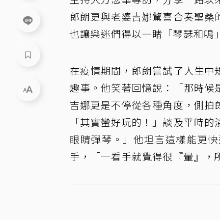
郎朗更與老婆吉娜驚喜合奏聖桑
也讓樂迷們得以一睹「琴瑟和鳴
在疫情期間，郎朗嘗試了人生中
趣事。他笑著回憶說：「那時候
吉娜更是不停從各種角度，側拍
「其實蠻好玩的！」談及平時的
眼睛彈琴。」他坦言這樣能更快
手，「一看手就覺得很『暈』，