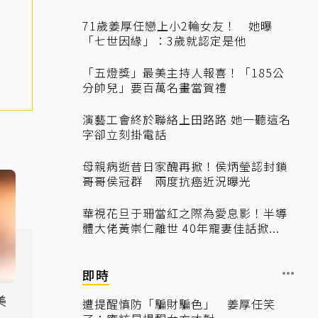
71歲姜厚任戀上小2輪女友！ 她曝
「七世因緣」：3歲就認定是他
「五燈獎」最美主持人報喜！「185公
分帥兒」要百萬名畫當賀禮
演藝工會終於聯絡上田路路 她一聽這名
字卻立刻掛電話
母親病逝昔日家醜再掀！侯炳瑩認封鎖
哥哥侯冠群 兩度抗癌近況曝光
華視花旦于珊當紅之際為愛息影！半導
體大佬黃崇仁離世 40年寵妻佳話掀...
即時
美
遭提醒慎防「騙財騙色」 姜厚任笑
」