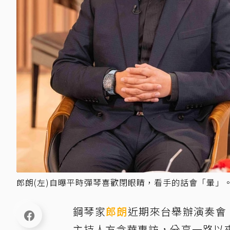
郎朗(左)自曝平時彈琴喜歡閉眼睛，看手的話會「暈」。
鋼琴家
郎朗
近期來台舉辦演奏會
主持人方念華專訪，分享一路以