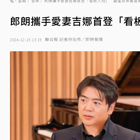
噓！星聞
音樂
郎朗攜手愛妻吉娜首登「看板人物」 甜蜜合奏驚喜
郎朗攜手愛妻吉娜首登「看
聯合報 記者林怡秀／即時報導
2024-12-15 13:19