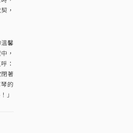
默契，
的溫馨
程中，
直呼：
歡閉著
彈琴的
手！」