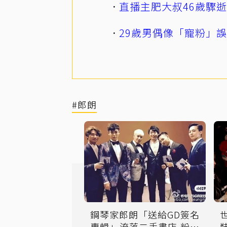
直播主肥大叔46歲驟
29歲男偶像「寵粉」
#郎朗
鋼琴家郎朗「送給GD簽名
專輯」流落二手書店 粉絲