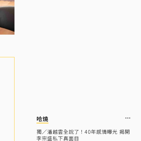
哈燒
獨／潘越雲全說了！40年感情曝光 揭開
李宗盛私下真面目