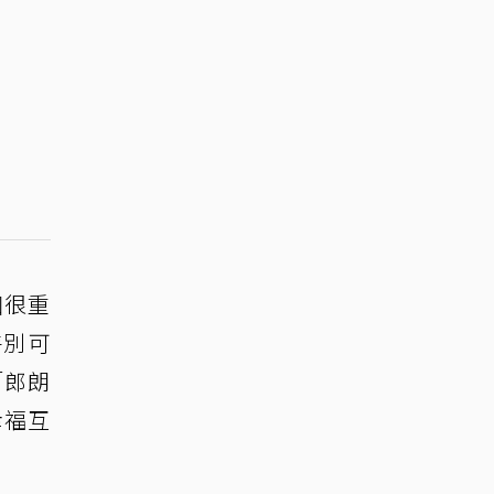
個很重
特別可
「郎朗
幸福互