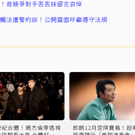
逝！昔競爭對手丟丟妹留言哀悼
誤觸法遭警約談！公開露面呼籲遵守法規
世紀合體！周杰倫穿透視
郎朗12月空降寶島！超
裝巴黎看大秀 合體好萊塢
愛妻隨行「最甜演奏會