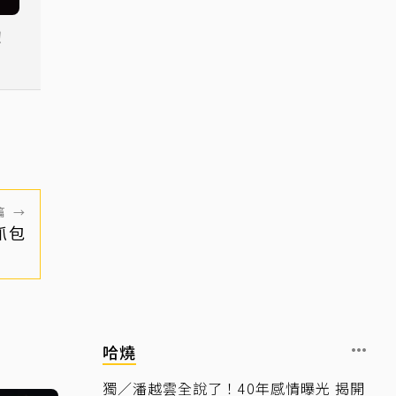
！
」
篇
→
抓包
哈燒
獨／潘越雲全說了！40年感情曝光 揭開