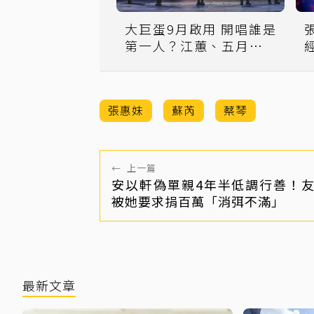
大巨蛋9月啟用 開唱誰是
第一人？江蕙、五月天都
回應了
張惠妹
蘇芮
蔡琴
←
上一篇
安以軒偽單親4年半低調行善！
被她要求捐百萬「消弭不滿」
最新文章