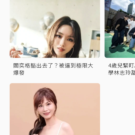
閻奕格豁出去了？被逼到極限大
4歲兒緊盯
爆發
學林志玲