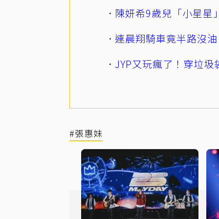
陳妍希9歲兒「小星星
連晨翔騎車竟半路沒油
JYP又玩瘋了！穿垃圾
#張惠妹