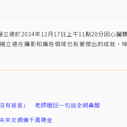
德於2024年12月17日上午11點20分因心臟
，楊立德在攝影和廣告領域也有著傑出的成就，
沒有爸爸」 老師暖回一句話全網鼻酸
未來女婿備千萬聘金