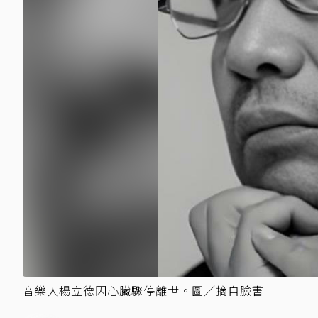
音樂人楊立德因心臟驟停離世。圖／摘自臉書