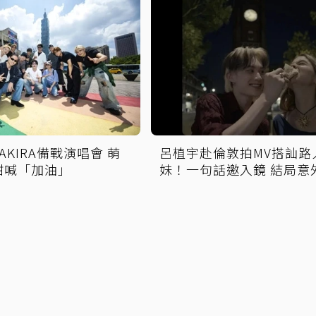
AKIRA備戰演唱會 萌
呂植宇赴倫敦拍MV搭訕路
甜喊「加油」
妹！一句話邀入鏡 結局意