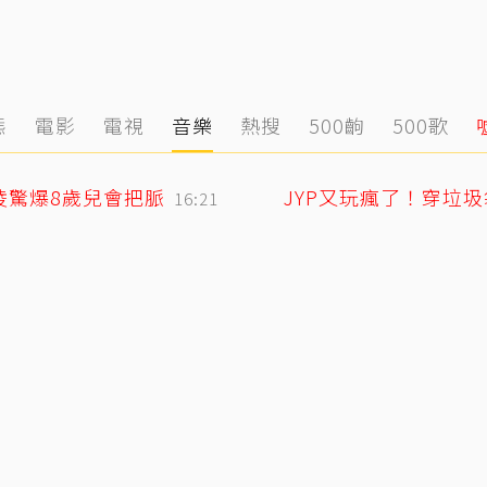
態
電影
電視
音樂
熱搜
500齣
500歌
凌驚爆8歲兒會把脈
JYP又玩瘋了！穿垃
16:21