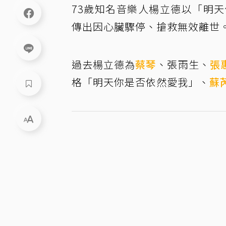
73歲知名音樂人楊立德以「明
傳出因心臟驟停、搶救無效離世
過去楊立德為
蔡琴
、張雨生、
張
格「明天你是否依然愛我」、
蘇