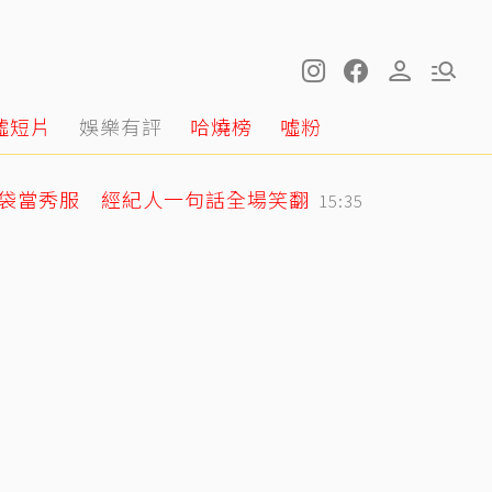
噓短片
娛樂有評
哈燒榜
噓粉
圾袋當秀服 經紀人一句話全場笑翻
15:35