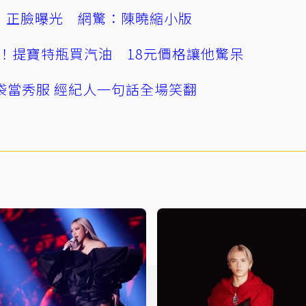
」正臉曝光 網驚：陳曉縮小版
！提寶特瓶買汽油 18元價格讓他驚呆
袋當秀服 經紀人一句話全場笑翻