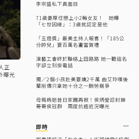
李宗盛私下真面目
71歲姜厚任戀上小2輪女友！ 她曝
「七世因緣」：3歲就認定是他
「五燈獎」最美主持人報喜！「185公
分帥兒」要百萬名畫當賀禮
演藝工會終於聯絡上田路路 她一聽這名
字卻立刻掛電話
人正
外曝光
獨／2個小孩赴美要燒2千萬 曲艾玲嘆後
輩削價只拿她十分之一酬勞競爭
母親病逝昔日家醜再掀！侯炳瑩認封鎖
哥哥侯冠群 兩度抗癌近況曝光
即時