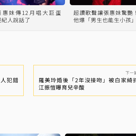
張惠妹傳12月唱大巨蛋
超讚歌聲讓張惠妹驚艷
經紀人說話了
他爆「男生也能生小孩
下一
友人犯錯
羅美玲婚後「2年沒接吻」被白家綺
江振愷曝育兒辛酸