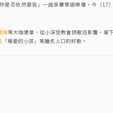
天你是否依然愛我」一曲享譽華語樂壇，今（17
。
惠妹
等大咖褒章，從小深受教會詩歌班影響，寫
芮
「親愛的小孩」等膾炙人口的好歌。