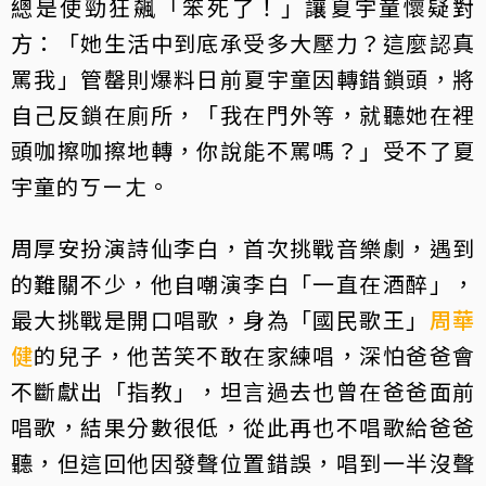
總是使勁狂飆「笨死了！」讓夏宇童懷疑對
方：「她生活中到底承受多大壓力？這麼認真
罵我」管罄則爆料日前夏宇童因轉錯鎖頭，將
自己反鎖在廁所，「我在門外等，就聽她在裡
頭咖擦咖擦地轉，你說能不罵嗎？」受不了夏
宇童的ㄎㄧㄤ。
周厚安扮演詩仙李白，首次挑戰音樂劇，遇到
的難關不少，他自嘲演李白「一直在酒醉」，
最大挑戰是開口唱歌，身為「國民歌王」
周華
健
的兒子，他苦笑不敢在家練唱，深怕爸爸會
不斷獻出「指教」，坦言過去也曾在爸爸面前
唱歌，結果分數很低，從此再也不唱歌給爸爸
聽，但這回他因發聲位置錯誤，唱到一半沒聲