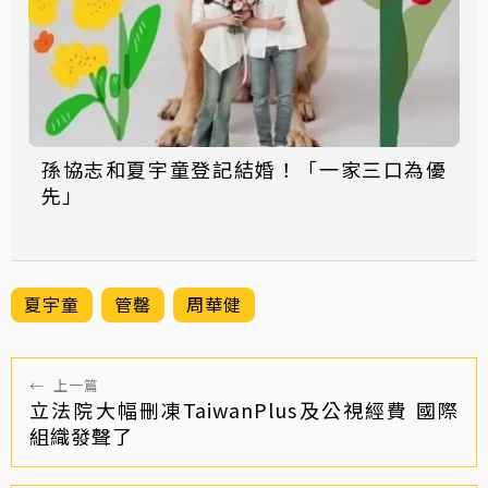
孫協志和夏宇童登記結婚！「一家三口為優
先」
夏宇童
管罄
周華健
←
上一篇
立法院大幅刪凍TaiwanPlus及公視經費 國際
組織發聲了