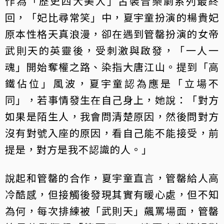
作為「歷史四大美人」古裝音樂劇系列最終
回，「妃比尋常笑」中，夏宇童扮演的楊貴妃
原本性格天真浪漫，卻在遇到管罄扮演的女帝
武則天的英靈後，受刺激與啟發，「一人一
魂」開始奪權之路、染指大唐江山。提到「高
鐵佔位」風波，夏宇童認為應是「立場不
同」，若事情發生在自己身上，她說：「對方
如果是陌生人，我會問清楚原因，然後問對方
沒有對號入座的原因，看自己能不能接受，前
提是，對方是我不認識的人。」
說起和管罄的合作，夏宇童直言，管罄給人高
冷酷感，但接觸後發現其實有暖心處，但不知
為何，每次排練被「武則天」飆罵場面，管罄