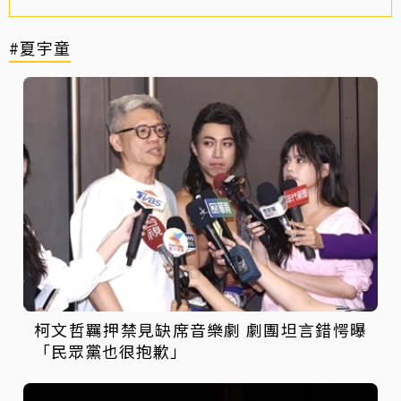
#夏宇童
柯文哲羈押禁見缺席音樂劇 劇團坦言錯愕曝
「民眾黨也很抱歉」