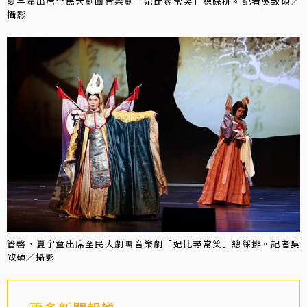
夏宇童出席全民大劇團音樂劇「妃比尋常笑」總綵排。記者吳致碩／
攝影
管罄、夏宇童出席全民大劇團音樂劇「妃比尋常笑」總綵排。記者吳
致碩／攝影