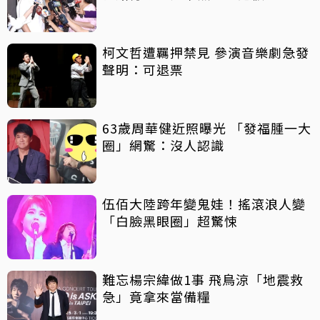
柯文哲遭羈押禁見 參演音樂劇急發
聲明：可退票
63歲周華健近照曝光 「發福腫一大
圈」網驚：沒人認識
伍佰大陸跨年變鬼娃！搖滾浪人變
「白臉黑眼圈」超驚悚
難忘楊宗緯做1事 飛鳥涼「地震救
急」竟拿來當備糧