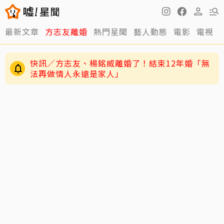
最新文章
方志友離婚
熱門星聞
藝人動態
電影
電視
12年婚姻走到盡頭早有跡象？楊銘威、方志友過
去婚姻裂痕一次看