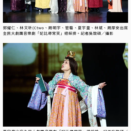
郭耀仁、林文圻(Ctwo、周明宇、管罄、夏宇童、林斌、周厚安出席
全民大劇團音樂劇「妃比尋常笑」總綵排。記者吳致碩／攝影