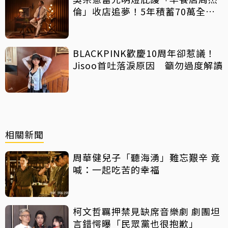
倫」收店追夢！5年積蓄70萬全砸
光
BLACKPINK歡慶10周年卻惹議！
Jisoo首吐落淚原因 籲勿過度解讀
相關新聞
周華健兒子「聽海湧」難忘艱辛 竟
喊：一起吃苦的幸福
柯文哲羈押禁見缺席音樂劇 劇團坦
言錯愕曝「民眾黨也很抱歉」