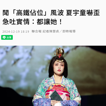
聞「高鐵佔位」風波 夏宇童嚇歪
急吐實情：都讓她！
聯合報 記者陳慧貞／即時報導
2024-12-19 18:19