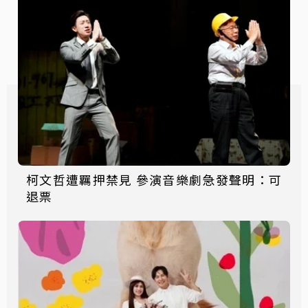
柯文哲遭羈押禁見 參演音樂劇急發聲明：可
退票