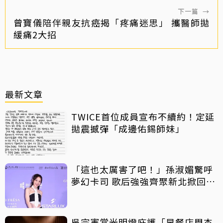
下一篇
→
曾寶儀陪伴親友抗癌揭「疼痛迷思」 攜醫師拋
緩痛2大招
最新文章
TWICE首位成員宣布不續約！定延
拋震撼彈「成邊佑錫師妹」
「這也太厲害了吧！」孫淑媚驚呼
夢幻卡司 歌后強強齊聚新北掀回憶
殺
吳宗憲當光明燈庇護「早餐店周杰