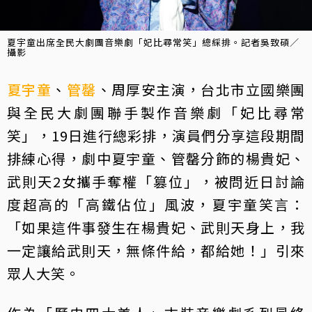
夏宇童出席全民大劇團音樂劇「妃比尋常笑」總綵排。記者吳致碩／
攝影
夏宇童
、
管罄
、周厚安主演，台北市立國樂團
與全民大劇團聯手製作音樂劇「妃比尋常
笑」，19日進行總彩排，演員們分享這段期間
排練心得，劇中夏宇童、管罄分飾的楊貴妃、
武則天2女攜手奪權「篡位」，被問近日討論
度超高的「高鐵佔位」風波，夏宇童笑言：
「如果這件事發生在楊貴妃、武則天身上，我
一定讓給武則天，無條件給，都給她！」引來
眾人大笑。