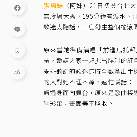
張惠妹
（阿妹）21日初登台北
無冷場大秀，195分鐘有淚水
歌迷太聽話，一度發生整個搖滾
原來當她準備演唱「前進烏托邦
帶，邀請大家一起拋出勝利的紅
乖乖聽話的歌迷這時全數拿出手
的人對她不理不睬，連忙喊話：
轉過身面向舞台，原來是歌曲接
利彩帶，畫面美不勝收。