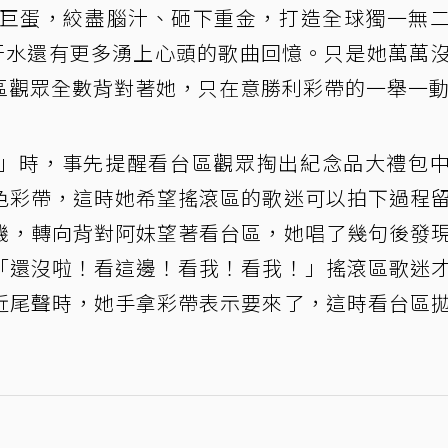
大巨蛋，絞盡腦汁、砸下重金，打造全球獨一無
、汗水還有更多湧上心頭的歌曲回憶。只是她萬萬
區觀眾全數背對著她，只在意勝利彩帶的一舉一
」時，事先提醒看台區觀眾掏出紀念品大禮包
色彩帶，這時她希望搖滾區的歌迷可以拍下過程
機，轉向背對阿妹望著看台區，她唱了幾句後發
「還沒啦！看這邊！看我！看我！」搖滾區歌迷
近尾聲時，她手拿彩帶表示要來了，這時看台區