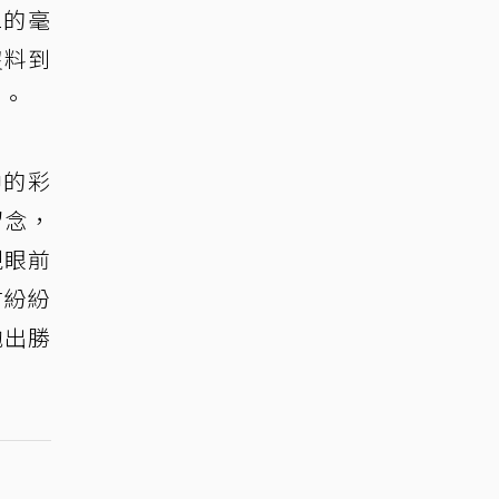
二的毫
沒料到
動。
中的彩
留念，
現眼前
才紛紛
拋出勝