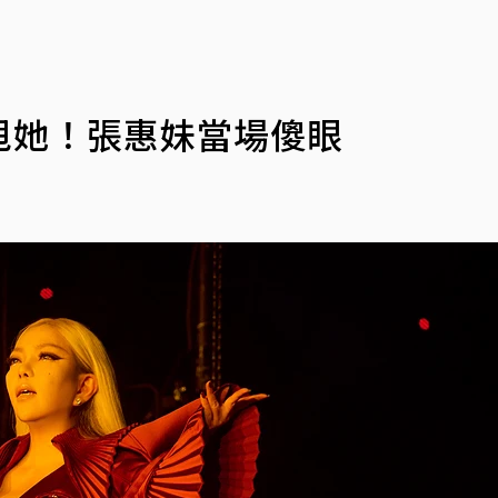
甩她！張惠妹當場傻眼