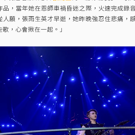
作品，當年她在恩師車禍昏迷之際，火速完成錄
從人願，張雨生英才早逝，她昨晚強忍住悲痛，
些歌，心會揪在一起。」