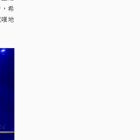
音，希
感嘆地