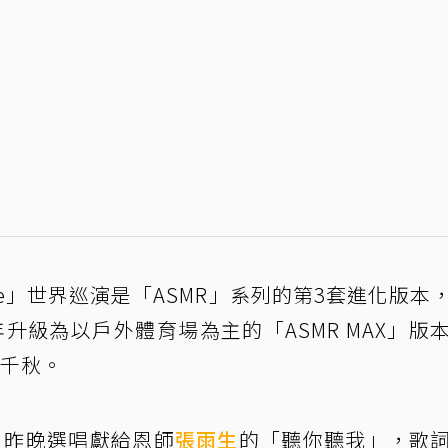
ei Dome」世界巡演是「ASMR」系列的第3套進化版本
升級為以戶外體育場為主的「ASMR MAX」版
有千秋。
，昨晚選唱獻給恩師
張雨生
的「聽你聽我」，歌