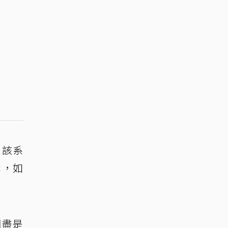
，該系
本，如
詞盡是