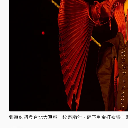
張惠妹初登台北大巨蛋，絞盡腦汁、砸下重金打造獨一