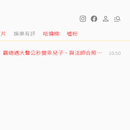
短片
娛樂有評
哈燒榜
噓粉
GD私下反差萌藏不住！霸總遇大聲公秒變乖兒子、與法師合照掀網暴動
10:50