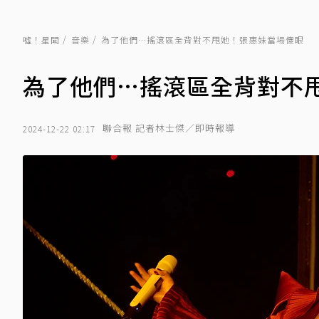
噓！星聞
音樂
為了他們…搖滾區全背對不甩她！張惠妹當場傻眼
為了他們…搖滾區全背對不
聯合報 記者林士傑／即時報導
2024-12-22 02:17