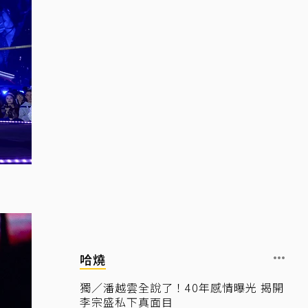
哈燒
獨／潘越雲全說了！40年感情曝光 揭開
李宗盛私下真面目