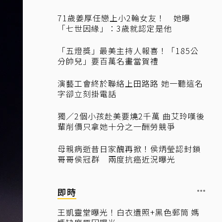
71歲姜厚任戀上小2輪女友！ 她曝
「七世因緣」：3歲就認定是他
「五燈獎」最美主持人報喜！「185公
分帥兒」要百萬名畫當賀禮
演藝工會終於聯絡上田路路 她一聽這名
字卻立刻掛電話
獨／2個小孩赴美要燒2千萬 曲艾玲嘆後
輩削價只拿她十分之一酬勞競爭
母親病逝昔日家醜再掀！侯炳瑩認封鎖
哥哥侯冠群 兩度抗癌近況曝光
即時
王凱靈堂曝光！白衣遺照+黑色郵筒 媽