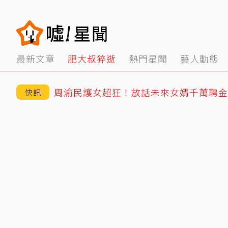
最新文章
肥大叔猝逝
熱門星聞
藝人動態
周渝民護女超狂！放話未來女婿千萬聘金
快訊