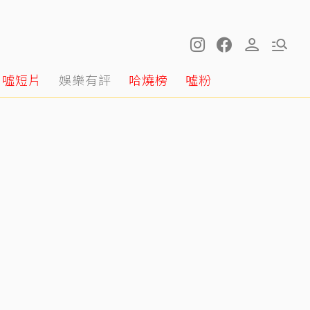
噓短片
娛樂有評
哈燒榜
噓粉