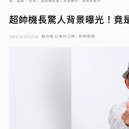
噓！星聞
音樂
超帥機長驚人背景曝光！竟是民歌手
超帥機長驚人背景曝光！竟
聯合報 記者林士傑／即時報導
2024-12-25 12:05