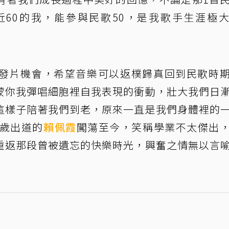
60的我，能參與民歌50，是我歌手生涯極
發片機會，希望音樂可以返樸歸真回到民歌時
蒙你我彈唱細胞裡自我表現的衝動，壯大我們日
這樣子陪著我們到老，原來一直是我們身體裡的
8歲出道的
賴佩霞
闖蕩至今，笑稱學業不太傑出
重返那段曾被遺忘的快樂時光，興奮之情無以言