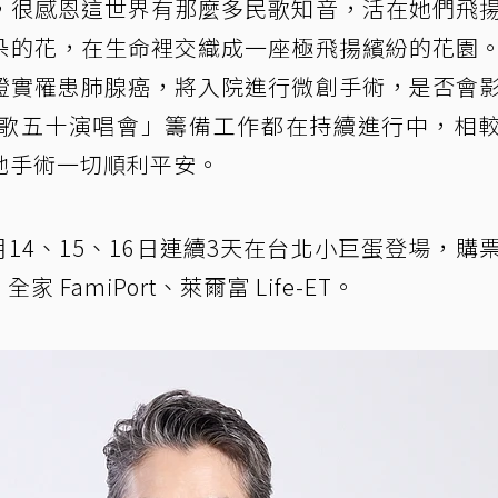
，很感恩這世界有那麼多民歌知音，活在她們飛
朵的花，在生命裡交織成一座極飛揚繽紛的花園
證實罹患肺腺癌，將入院進行微創手術，是否會
歌五十演唱會」籌備工作都在持續進行中，相
她手術一切順利平安。
月14、15、16日連續3天在台北小巨蛋登場，購
、全家 FamiPort、萊爾富 Life-ET。