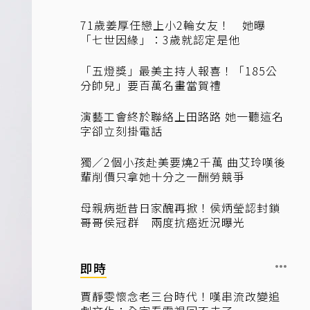
71歲姜厚任戀上小2輪女友！ 她曝
「七世因緣」：3歲就認定是他
「五燈獎」最美主持人報喜！「185公
分帥兒」要百萬名畫當賀禮
演藝工會終於聯絡上田路路 她一聽這名
字卻立刻掛電話
獨／2個小孩赴美要燒2千萬 曲艾玲嘆後
輩削價只拿她十分之一酬勞競爭
母親病逝昔日家醜再掀！侯炳瑩認封鎖
哥哥侯冠群 兩度抗癌近況曝光
即時
賈靜雯懷念老三台時代！嘆串流改變追