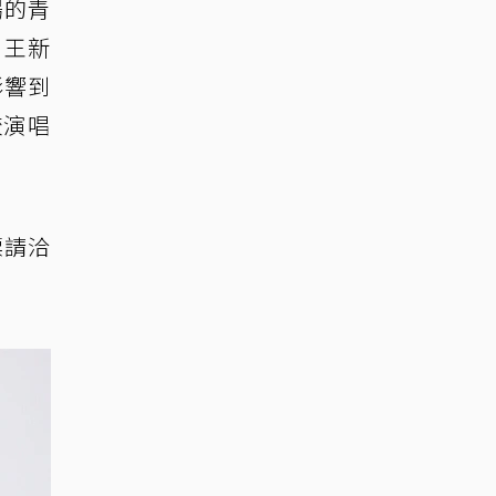
揚的青
。王新
影響到
較演唱
票請洽