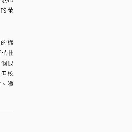
大的榮
期的樣
漸茁壯
一個很
，但校
喻。讚