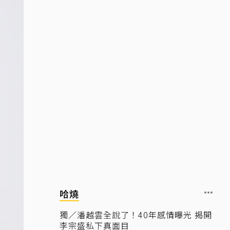
哈燒
獨／潘越雲全說了！40年感情曝光 揭開
李宗盛私下真面目