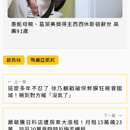
惠妮母親、葛萊美獎得主西西休斯頓辭世 高
壽91歲
碧昂絲
瑪麗亞凱莉
←
上一篇
這麼多年不忍了 徐乃麟戳破保鮮膜狂親曾國
城！親到對方喊「沒氣了」
下一篇
→
蕭敬騰日料店遭房東大漲租！月租15萬飆23
萬 談妥20萬竟臨時反悔不續租