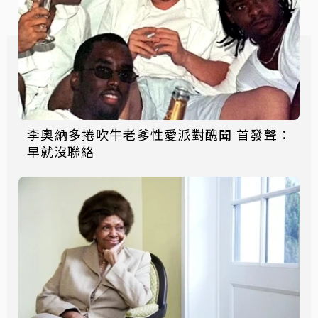
李奧納多捲吹牛老爹性愛派對醜聞 首發聲：
早就沒聯絡