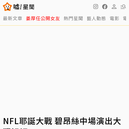
最新文章
姜厚任公開女友
熱門星聞
藝人動態
電影
電
NFL耶誕大戰 碧昂絲中場演出大