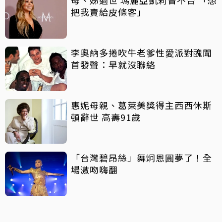
母、姊過世 瑪麗亞凱莉曾不合 「想
把我賣給皮條客」
李奧納多捲吹牛老爹性愛派對醜聞
首發聲：早就沒聯絡
惠妮母親、葛萊美獎得主西西休斯
頓辭世 高壽91歲
「台灣碧昂絲」舞炯恩圓夢了！全
場激吻嗨翻