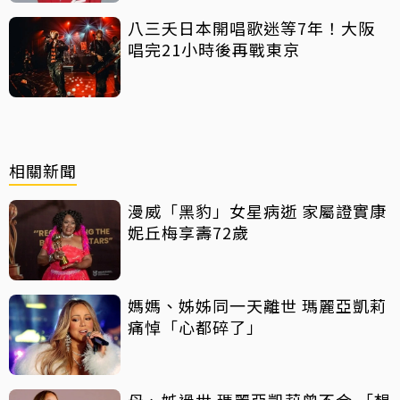
八三夭日本開唱歌迷等7年！大阪
唱完21小時後再戰東京
相關新聞
漫威「黑豹」女星病逝 家屬證實康
妮丘梅享壽72歲
媽媽、姊姊同一天離世 瑪麗亞凱莉
痛悼「心都碎了」