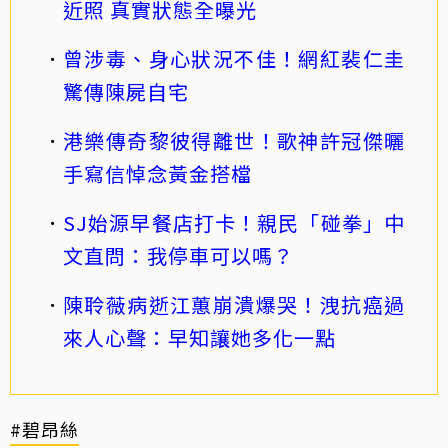
近照 真實狀態全曝光
曾涉毒、身心狀況不佳！網紅裴仁圭
驚傳陳屍自宅
港樂傳奇黎彼得離世！歌神許冠傑曬
手寫信悼念黃金搭檔
SJ始源早餐店打卡！親民「碰拳」中
文直問：我停車可以嗎？
陳聆薇病逝江蕙崩潰爆哭！洩抗癌過
來人心聲：早知讓她多化一點
#碧昂絲