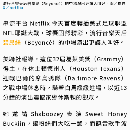
流行音樂天后碧昂絲（Beyoncé）的中場演出更讓人叫好。圖／擷自
X／netflix
串流平台 Netflix 今天首度轉播美式足球聯盟
NFL耶誕大戰，球賽固然精彩，流行音樂天后
碧昂絲
（Beyoncé）的中場演出更讓人叫好。
美聯社報導，這位32屆葛萊美獎（Grammy）
得主，在休士頓德州人（Houston Texans）
迎戰巴爾的摩烏鴉隊（Baltimore Ravens）
之戰中場休息時，騎著白馬緩緩進場，以近13
分鐘的演出震撼家鄉休斯頓的觀眾。
她邀請Shaboozey表演Sweet Honey
Buckiin，讓粉絲們大吃一驚，而饒舌歌手波