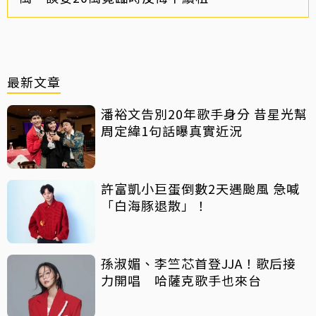
最新文章
潘裕文告別20年歌手身分 昔星光幫
周定緯1句話曝真實近況
許富凱小巨蛋倒數2天遇颱風 急喊
「白海豚退散」！
孫淑媚、李竺芯首登JJA！歌后接
力開唱 哈薩克歌手也來台