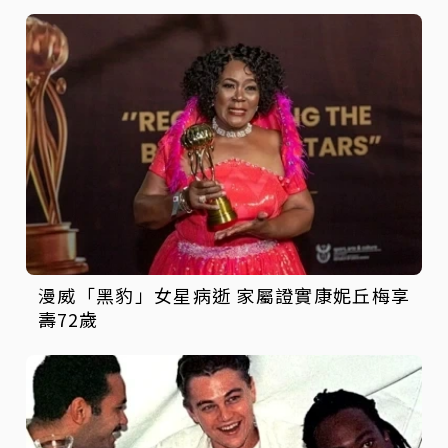
漫威「黑豹」女星病逝 家屬證實康妮丘梅享
壽72歲