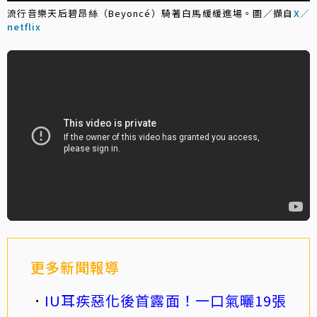
流行音樂天后碧昂絲（Beyoncé）騎著白馬緩緩進場。圖／擷自
X／
netflix
更多新聞報導
IU耳疾惡化後首露面！一口氣曬19張