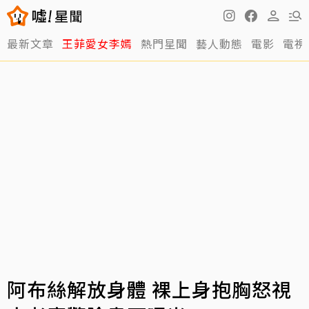
最新文章
王菲愛女李嫣
熱門星聞
藝人動態
電影
電視
阿布絲解放身體 裸上身抱胸怒視