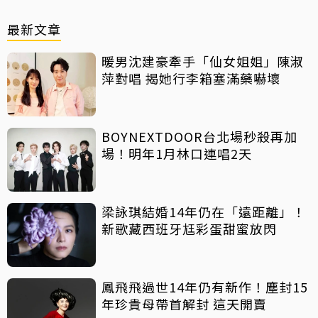
最新文章
暖男沈建豪牽手「仙女姐姐」陳淑
萍對唱 揭她行李箱塞滿藥嚇壞
BOYNEXTDOOR台北場秒殺再加
場！明年1月林口連唱2天
梁詠琪結婚14年仍在「遠距離」！
新歌藏西班牙尪彩蛋甜蜜放閃
鳳飛飛過世14年仍有新作！塵封15
年珍貴母帶首解封 這天開賣