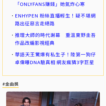
「ONLYFANS賺錢」她氣炸心寒
ENHYPEN 粉絲直播輕生！疑不堪網
路出征惡言走絕路
推理大師的時代謝幕 重溫東野圭吾
作品改編影視經典
華語天王驚爆有私生子！陸第一狗仔
卓偉曝DNA驗真相 網友瘋猜3字巨星
#金曲獎