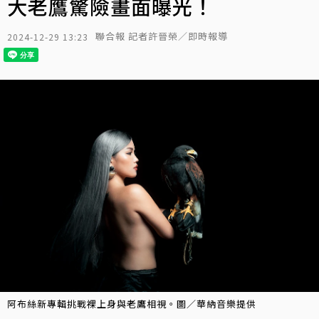
大老鷹驚險畫面曝光！
聯合報 記者許晉榮／即時報導
2024-12-29 13:23
阿布絲新專輯挑戰裸上身與老鷹相視。圖／華納音樂提供