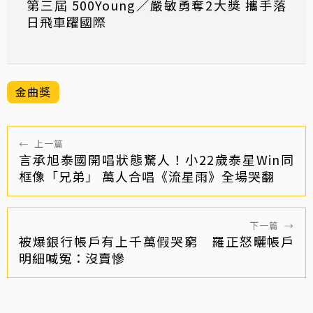
第三屆 500Young／嚴敏勇奪2大獎 攜手落
日飛車躍國際
金曲獎
←
上一篇
言承旭泰國開唱狀態驚人！小22歲泰星Win同
框像「兄弟」 萬人合唱《流星雨》全場哭翻
下一篇
→
被爆銀行帳戶有上千萬假哭窮 羅正怒曬帳戶
明細喊冤：沒賣慘