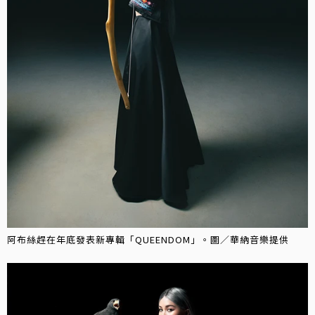
阿布絲趕在年底發表新專輯「QUEENDOM」。圖／華納音樂提供