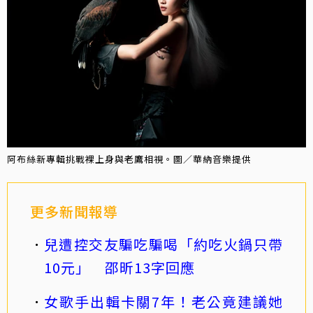
阿布絲新專輯挑戰裸上身與老鷹相視。圖／華納音樂提供
更多新聞報導
兒遭控交友騙吃騙喝「約吃火鍋只帶
10元」 邵昕13字回應
女歌手出輯卡關7年！老公竟建議她