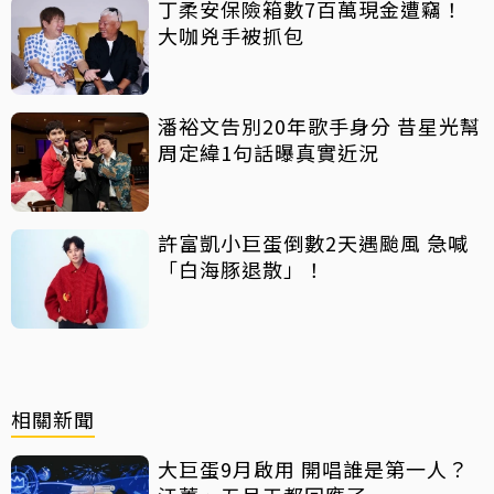
丁柔安保險箱數7百萬現金遭竊！
大咖兇手被抓包
潘裕文告別20年歌手身分 昔星光幫
周定緯1句話曝真實近況
許富凱小巨蛋倒數2天遇颱風 急喊
「白海豚退散」！
相關新聞
大巨蛋9月啟用 開唱誰是第一人？