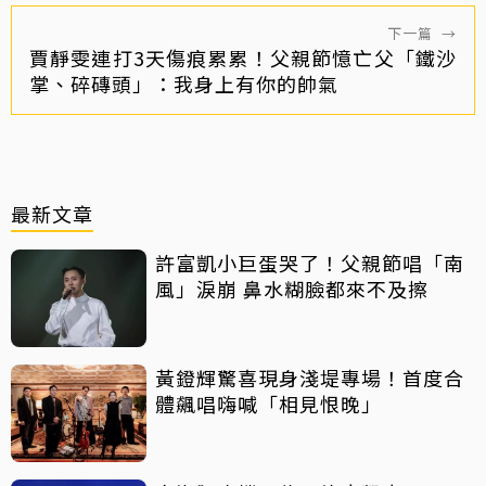
下一篇
→
賈靜雯連打3天傷痕累累！父親節憶亡父「鐵沙
掌、碎磚頭」：我身上有你的帥氣
最新文章
許富凱小巨蛋哭了！父親節唱「南
風」淚崩 鼻水糊臉都來不及擦
黃鐙輝驚喜現身淺堤專場！首度合
體飆唱嗨喊「相見恨晚」