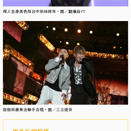
輝人全身黑色陪台中粉絲跨年。圖／翻攝自YT
鼓鼓和蕭秉治聯手合唱。圖／三立提供