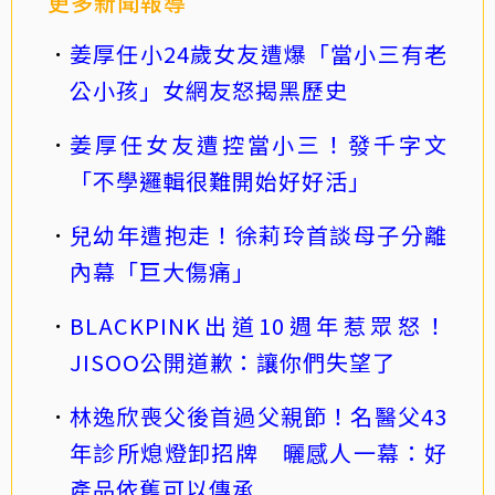
更多新聞報導
姜厚任小24歲女友遭爆「當小三有老
公小孩」女網友怒揭黑歷史
姜厚任女友遭控當小三！發千字文
「不學邏輯很難開始好好活」
兒幼年遭抱走！徐莉玲首談母子分離
內幕「巨大傷痛」
BLACKPINK出道10週年惹眾怒！
JISOO公開道歉：讓你們失望了
林逸欣喪父後首過父親節！名醫父43
年診所熄燈卸招牌 曬感人一幕：好
產品依舊可以傳承