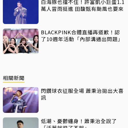
白海豚也擋不住！許富凱小巨蛋1.1
萬人冒雨挺進 田馥甄有颱風也要來
BLACKPINK合體直播再道歉！認
了10週年活動「內部溝通出問題」
相關新聞
閃鑽球衣征服全場 蕭秉治拋出大喜
訊
低潮、憂鬱纏身！蕭秉治全說了
「活著就很了不起」