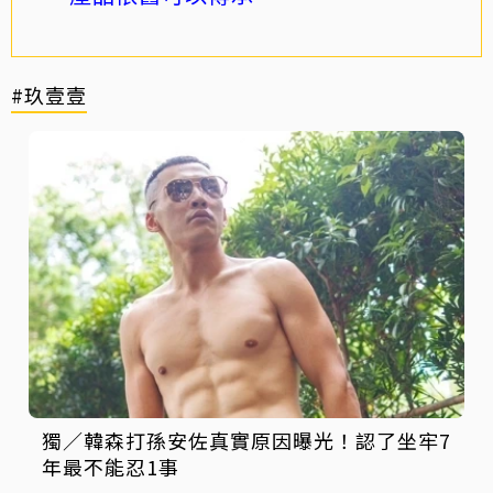
#玖壹壹
獨／韓森打孫安佐真實原因曝光！認了坐牢7
年最不能忍1事