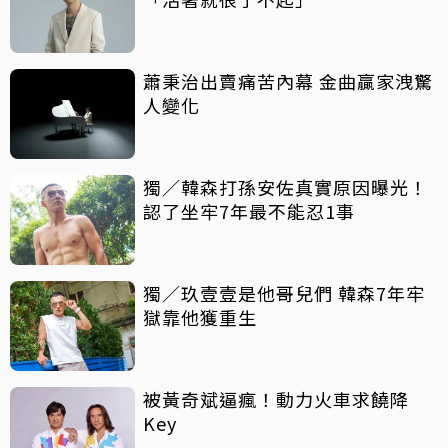
蕭秉治出賣痛苦內幕 金曲贏家洩驚
人變化
獨／韓森打孫安佐真實原因曝光！
認了坐牢7年最不能忍1事
獨／玖壹壹是他哥兒們 韓森7年牢
獄靠他獲重生
被黃奇斌逼瘋！動力火車求饒降
Key