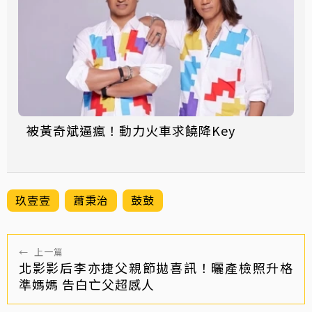
被黃奇斌逼瘋！動力火車求饒降Key
玖壹壹
蕭秉治
鼓鼓
←
上一篇
北影影后李亦捷父親節拋喜訊！曬產檢照升格
準媽媽 告白亡父超感人