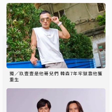
獨／玖壹壹是他哥兒們 韓森7年牢獄靠他獲
重生