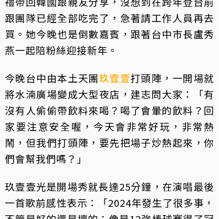
禮帶回韓國跟親友分享，沒想到在跨年登台前
跟團隊已經全部吃完了，急著請工作人員再去
買。她今晚也是倒數嘉賓，跟著台中市長盧秀
燕一起陪粉絲迎接新年。
今晚台中由本土天團
玖壹壹
打頭陣，一開場就
將水湳廣場變成大型夜店，建志問大家：「有
沒有人偷偷帶飲料來喝？喝了會暈的飲料？回
家要注意安全喔，今天會非常好玩，非常熱
鬧，但我們打頭陣，要先把場子炒熱起來，你
們會幫我們嗎？」
玖壹壹光是開場秀就長達25分鐘，在演唱最後
一首歌前感性表示：「2024年發生了很多事，
不管是好的還是壞的；像是12強棒球賽得了冠