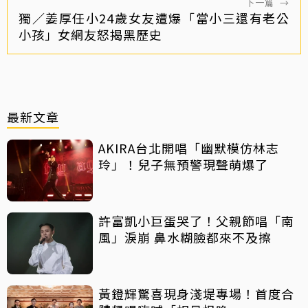
下一篇
→
獨／姜厚任小24歲女友遭爆「當小三還有老公
小孩」女網友怒揭黑歷史
最新文章
AKIRA台北開唱「幽默模仿林志
玲」！兒子無預警現聲萌爆了
許富凱小巨蛋哭了！父親節唱「南
風」淚崩 鼻水糊臉都來不及擦
黃鐙輝驚喜現身淺堤專場！首度合