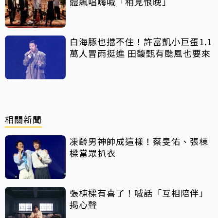
體飆唱嗨喊「相見恨晚」
白海豚也擋不住！許富凱小巨蛋1.1
萬人冒雨挺進 田馥甄有颱風也要來
相關新聞
凍齡男神帥成這樣！蔡旻佑、張棟
樑當眾扒衣
張棟樑有喜了！喊話「互相陪伴」
揭心聲