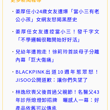
姜厚任小24歲女友遭爆「當小三有老
公小孩」女網友怒揭黑歷史
姜厚任女友遭控當小三！發千字文
「不學邏輯很難開始好好活」
兒幼年遭抱走！徐莉玲首談母子分離
內幕「巨大傷痛」
BLACKPINK出道10週年惹眾怒！
JISOO公開道歉：讓你們失望了
林逸欣喪父後首過父親節！名醫父43
年診所熄燈卸招牌 曬感人一幕：好
產品依舊可以傳承