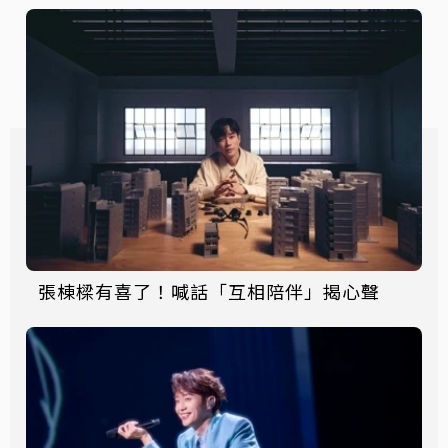
張棟樑有喜了！喊話「互相陪伴」揭心聲