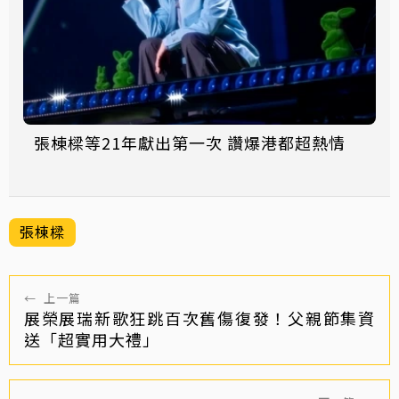
張棟樑等21年獻出第一次 讚爆港都超熱情
張棟樑
←
上一篇
展榮展瑞新歌狂跳百次舊傷復發！父親節集資
送「超實用大禮」