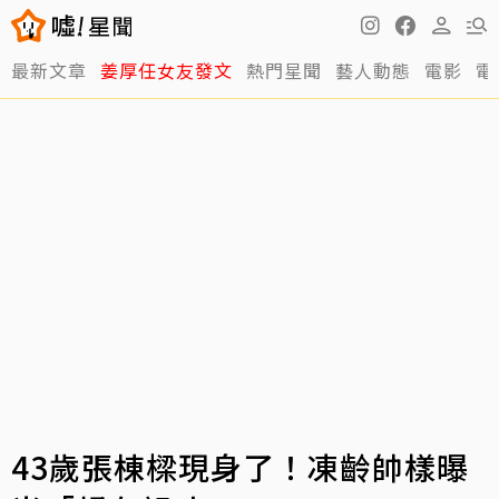
最新文章
姜厚任女友發文
熱門星聞
藝人動態
電影
電
43歲張棟樑現身了！凍齡帥樣曝