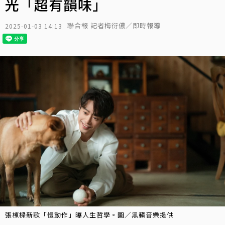
光「超有韻味」
聯合報 記者梅衍儂／即時報導
2025-01-03 14:13
張棟樑新歌「慢動作」曝人生哲學。圖／黑籟音樂提供