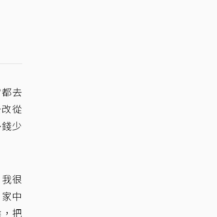
當都去
公改從
多錢少
，我很
。家中
候，把