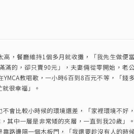
太高，餐廳維持1個多月就收攤，「我先生做便
滿滿的，卻只賣90元」，夫妻倆從零開始，老
YMCA教唱歌，一小時6百到8百元不等，「錢
忙就很幸福」。
也不會比較小時候的環境還差，「家裡環境不好
樓，其中一層是非常矮的夾層，一直到我20歲」
是靠路邊隔一個木板門，「我還要趁沒有人的時