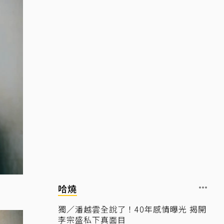
哈燒
獨／潘越雲全說了！40年感情曝光 揭開
李宗盛私下真面目