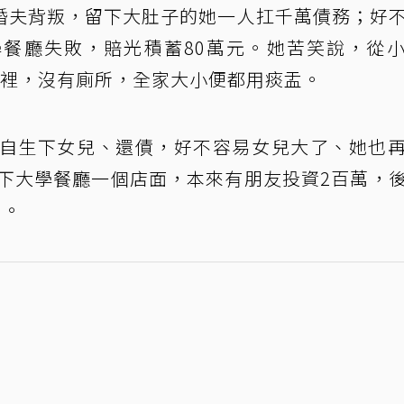
婚夫背叛，留下大肚子的她一人扛千萬債務；好
餐廳失敗，賠光積蓄80萬元。她苦笑說，從
子裡，沒有廁所，全家大小便都用痰盂。
獨自生下女兒、還債，好不容易女兒大了、她也
頂下大學餐廳一個店面，本來有朋友投資2百萬，
」。