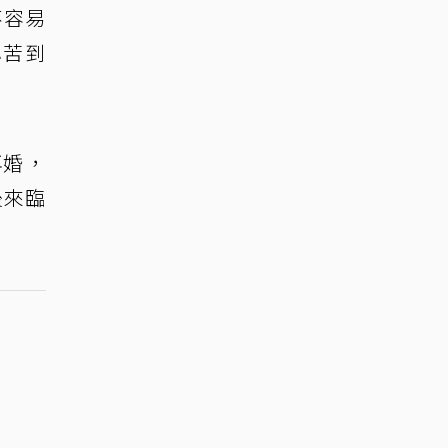
不容易
小苦到
再婚，
後來臨