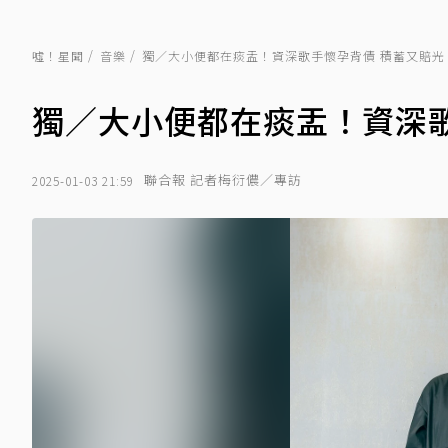
噓！星聞
音樂
獨／大小便都在痰盂！資深歌手懷孕背債 積蓄又賠光
獨／大小便都在痰盂！資深歌
聯合報 記者梅衍儂／專訪
2025-01-03 21:59