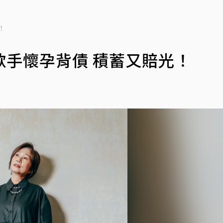
！
手懷孕背債 積蓄又賠光！