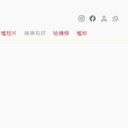
噓短片
娛樂有評
哈燒榜
噓粉