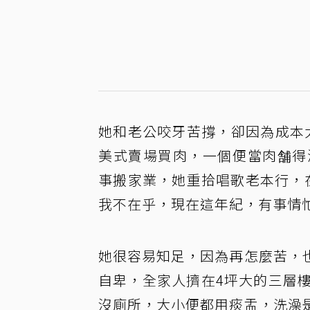
她和老公咬牙苦撐，卻因為成本
美式賣場買肉，一個便當肉舗得
事搬家業，她重拾唱歌老本行，在
我不在乎，現在這年紀，有事情
她很容易知足，因為再怎麼苦，
自卑，全家人擠在4坪大的三層
沒廁所，大小便都用痰盂，洗澡