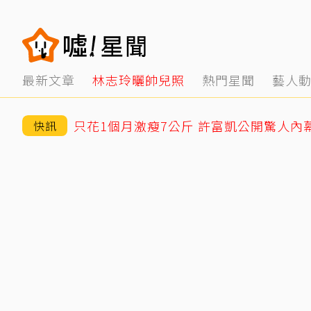
最新文章
林志玲曬帥兒照
熱門星聞
藝人
只花1個月激瘦7公斤 許富凱公開驚人內
快訊