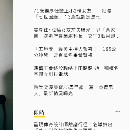
71歲姜厚任戀上小2輪女友！ 她曝
「七世因緣」：3歲就認定是他
姜厚任小2輪女友前夫曝光！以「余家
菁」嫁縣府農業處科長 交往3個月即...
「五燈獎」最美主持人報喜！「185公
分帥兒」要百萬名畫當賀禮
演藝工會終於聯絡上田路路 她一聽這名
字卻立刻掛電話
愷樂突曝雙寶35周早產！曬「身邊男
人」最新情況曝光
即時
重現傳奇設計師離譜行徑！名導拍出