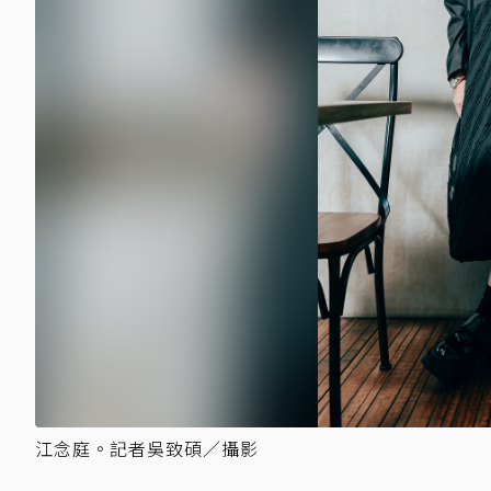
江念庭。記者吳致碩／攝影