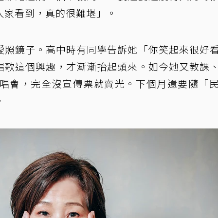
人家看到，真的很難堪」。
愛照鏡子。高中時有同學告訴她「你笑起來很好
唱歌這個興趣，才漸漸抬起頭來。如今她又教課
演唱會，完全沒宣傳票就賣光。下個月還要隨「
。