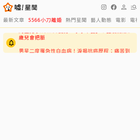
最新文章
5566小刀離婚
熱門星聞
藝人動態
電影
電
男星二度罹急性白血病！淚揭抗癌歷程：痛苦到
不想回想
周董兒子Romeo變身「小小中醫」！昆凌驚爆8
歲兒會把脈