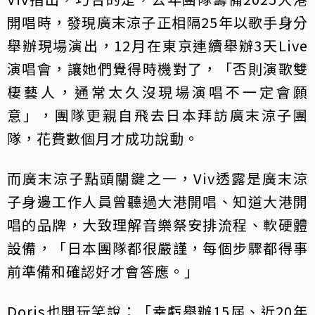
開唱時，發現廣末涼子正相隔25年以歌手身分
舉辦現場演出，12月在東京連續舉辦3天Live
演唱會，讓她們覺得時機對了，「否則演歌雙
棲藝人，通常太久沒現場演唱不一定會願
意」，團隊更親自飛去日本拜訪廣末涼子團
隊，花費數個月才成功說動。
而廣末涼子點頭關鍵之一，Viv透露是廣末涼
子身邊工作人員曾聽過大港開唱、知道大港開
唱的品牌，大致理解音樂祭安排流程、軟硬體
設備，「日本團隊都很嚴謹，每個步驟都得事
前準備和確認好才會答應。」
Doris也開玩笑說：「幸虧舉辦15屆、近20年