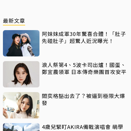
最新文章
阿妹妹成軍30年驚喜合體！「肚子
先碰肚子」超驚人近況曝光！
浪人祭第4、5波卡司出爐！國蛋、
鄭宜農領軍 日本傳奇樂團首攻安平
閻奕格豁出去了？被逼到極限大爆
發
4歲兒緊盯AKIRA備戰演唱會 萌學