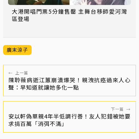
大港開唱門票5分鐘售罄 主舞台移師愛河灣
區登場
廣末涼子
←
上一篇
陳聆薇病逝江蕙崩潰爆哭！親洩抗癌過來人心
聲：早知道就讓她多化一點
下一篇
→
安以軒偽單親4年半低調行善！友人犯錯被她要
求捐百萬「消弭不滿」