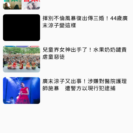
揮別不倫風暴復出傳三婚！44歲廣
末涼子變這樣
兒童界女神出手了！水果奶奶譴責
虐童惡徒
廣末涼子又出事！涉嫌對醫院護理
師施暴 遭警方以現行犯逮捕