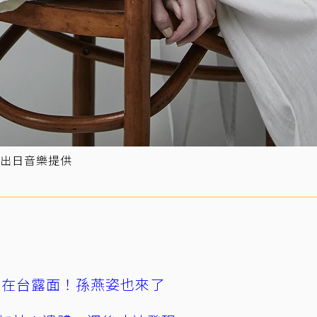
出日音樂提供
涵在台露面！孫燕姿也來了