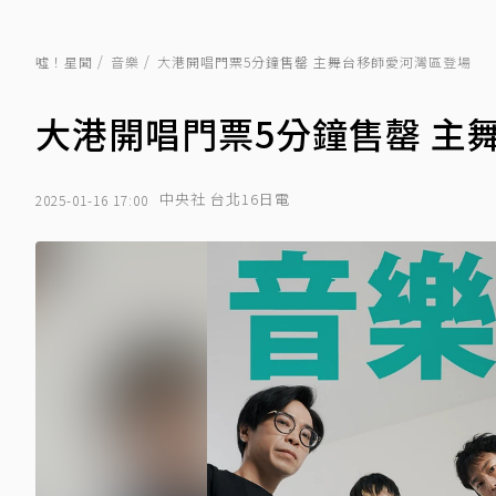
噓！星聞
音樂
大港開唱門票5分鐘售罄 主舞台移師愛河灣區登場
大港開唱門票5分鐘售罄 主
中央社 台北16日電
2025-01-16 17:00