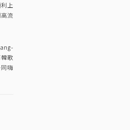
順利上
到高流
ng-
南韓歌
一同嗨