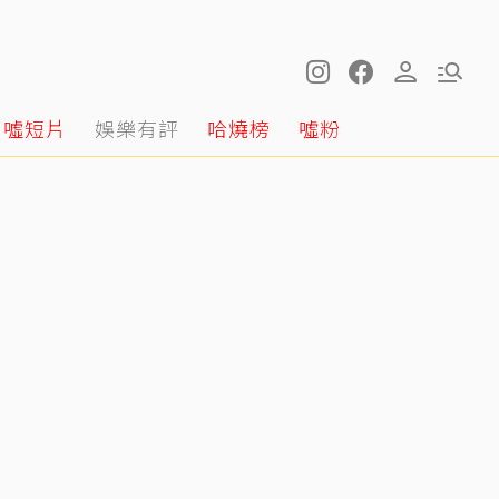
噓短片
娛樂有評
哈燒榜
噓粉