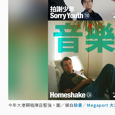
今年大港開唱陣容堅強。圖／擷自
臉書／Megaport 