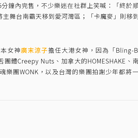
後5分鐘內完售，不少樂迷在社群上笑喊：「終於
將主舞台南霸天移到愛河灣區；「卡魔麥」則移
日本女神
廣末涼子
擔任大港女神，因為「Bling-Ba
團體Creepy Nuts、加拿大的HOMESHAKE、
靈魂樂團WONK，以及台灣的樂團拍謝少年都將