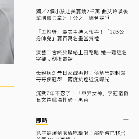
獨／2個小孩赴美要燒2千萬 曲艾玲嘆後
輩削價只拿她十分之一酬勞競爭
「五燈獎」最美主持人報喜！「185公
分帥兒」要百萬名畫當賀禮
演藝工會終於聯絡上田路路 她一聽這名
字卻立刻掛電話
母親病逝昔日家醜再掀！侯炳瑩認封鎖
哥哥侯冠群 兩度抗癌近況曝光
沉默7年不忍了！「車界女神」李冠儀發
長文控職場性騷、黑幕
即時
兒子被爆到處騙吃騙喝！邵昕傳已移居