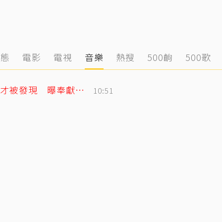
動態
電影
電視
音樂
熱搜
500齣
500歌
黃明志二舅孤身死在新加坡！遺體一週後才被發現 曝奉獻異鄉40年人生
10:51