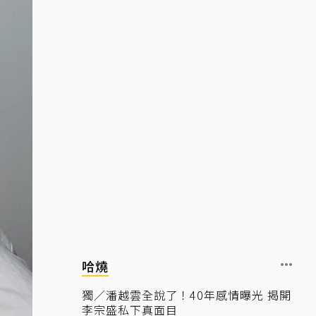
哈燒
獨／潘越雲全說了！40年感情曝光 揭開
李宗盛私下真面目