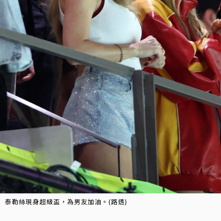
泰勒絲現身超級盃，為男友加油。(路透)