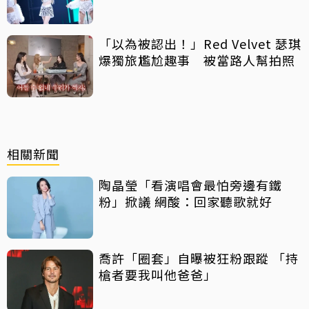
「以為被認出！」Red Velvet 瑟琪
爆獨旅尷尬趣事 被當路人幫拍照
相關新聞
陶晶瑩「看演唱會最怕旁邊有鐵
粉」掀議 網酸：回家聽歌就好
喬許「圈套」自曝被狂粉跟蹤 「持
槍者要我叫他爸爸」