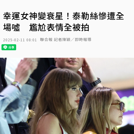
幸運女神變衰星！泰勒絲慘遭全
場噓 尷尬表情全被拍
聯合報 記者陳穎／即時報導
2025-02-11 08:01