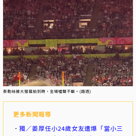
泰勒絲被大螢幕拍到時，全場噓聲不斷。(路透)
更多新聞報導
獨／姜厚任小24歲女友遭爆「當小三