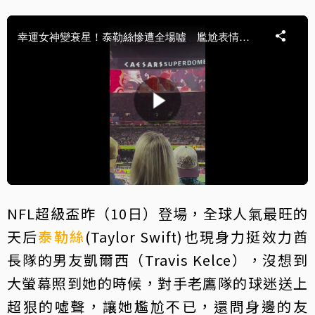
NFL超級盃昨（10日）登場，全球人氣最旺的
天后
泰勒絲
(Taylor Swift)也現身力挺效力酋
長隊的男友凱爾西（Travis Kelce），沒想到
大螢幕照到她的時候，對手老鷹隊的球迷送上
超狠的噓聲，讓她尷尬不已，還問身邊的友