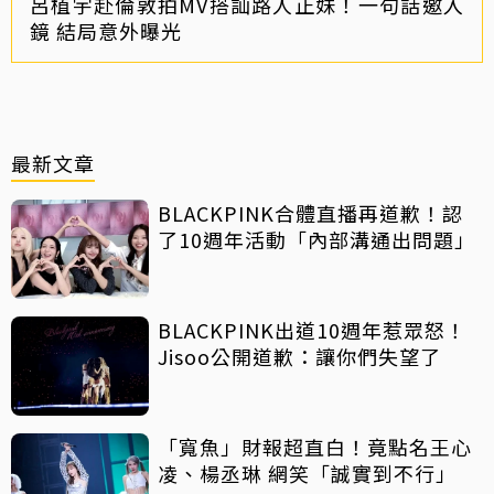
呂植宇赴倫敦拍MV搭訕路人正妹！一句話邀入
鏡 結局意外曝光
最新文章
BLACKPINK合體直播再道歉！認
了10週年活動「內部溝通出問題」
BLACKPINK出道10週年惹眾怒！
Jisoo公開道歉：讓你們失望了
「寬魚」財報超直白！竟點名王心
凌、楊丞琳 網笑「誠實到不行」