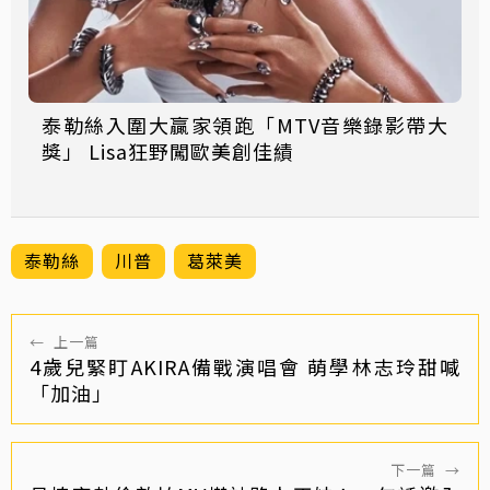
泰勒絲入圍大贏家領跑「MTV音樂錄影帶大
獎」 Lisa狂野闖歐美創佳績
泰勒絲
川普
葛萊美
←
上一篇
4歲兒緊盯AKIRA備戰演唱會 萌學林志玲甜喊
「加油」
下一篇
→