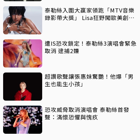
泰勒絲入圍大贏家領跑「MTV音樂
錄影帶大獎」 Lisa狂野闖歐美創佳
績
遭IS恐攻鎖定！泰勒絲3演唱會緊急
取消 逮捕2嫌
超讚歌聲讓張惠妹驚艷！他爆「男
生也能生小孩」
恐攻威脅取消演唱會 泰勒絲首發
聲：滿懷恐懼與愧疚