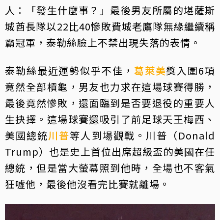
人：「發生什麼事？」最後男友所屬的堪薩斯
城酋長隊以22比40慘敗費城老鷹隊無緣繼續稱
霸冠軍，泰勒絲臉上不禁出現失落的表情。
泰勒絲最近運勢似乎不佳，
葛萊美
獎入圍6項
竟然全部槓龜，男友也力求在這場球賽得勝，
最後竟然慘敗，還面臨到是否要退役的重要人
生抉擇。這場球賽還吸引了前足球天王梅西、
美國總統
川普
等人到場觀戰。川普（Donald
Trump）也是史上首位出席超級盃的美國在任
總統，但是當大螢幕照到他時，全場也不客氣
狂噓他，最後他沒看完比賽就離場。