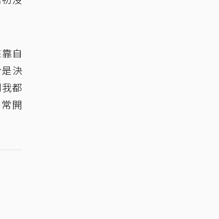
來靠自
於是決
到我都
非常開