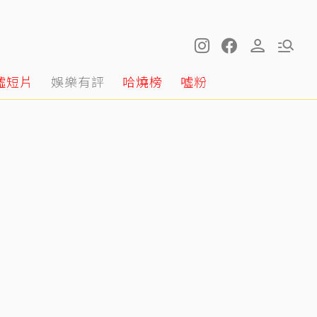
噓短片
娛樂有評
哈燒榜
噓粉