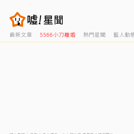
最新文章
5566小刀離婚
熱門星聞
藝人動