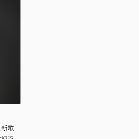
過新歌
當初沒