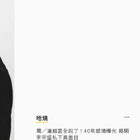
哈燒
獨／潘越雲全說了！40年感情曝光 揭開
李宗盛私下真面目