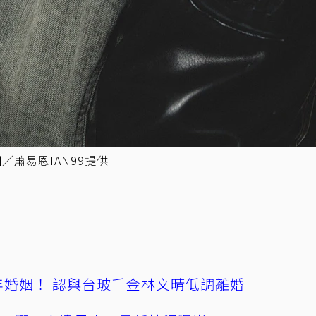
圖／蕭易恩IAN99提供
4年婚姻！ 認與台玻千金林文晴低調離婚