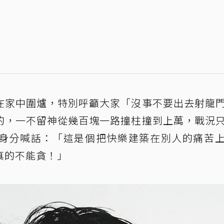
在家中圍爐，特別呼籲大家「沒事不要出去射龍
的，一不留神從幾百塊一路撞柱撞到上萬，戰況
身分喊話：「這是個把快樂建築在別人的痛苦
真的不能貪！」