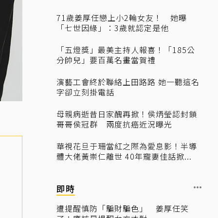
71歲姜厚任戀上小2輪女友！ 她曝
「七世因緣」：3歲就認定是他
「五燈獎」最美主持人報喜！「185公
分帥兒」要百萬名畫當賀禮
演藝工會終於聯絡上田路路 她一聽這名
字卻立刻掛電話
母親病逝昔日家醜再掀！侯炳瑩認封鎖
哥哥侯冠群 兩度抗癌近況曝光
華視花旦于珊當紅之際為愛息影！半導
體大佬黃崇仁離世 40年寵妻佳話掀...
即時
遭提醒慎防「騙財騙色」 姜厚任笑