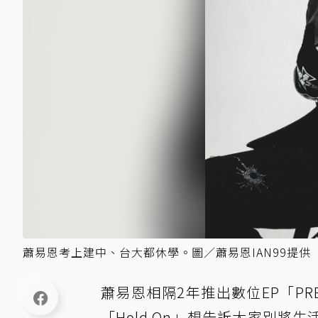
蕭易恩考上建中、台大都休學。圖／蕭易恩IAN99提供
蕭易恩相隔2年推出數位EP「PR
「Hold On」想告訴大家別