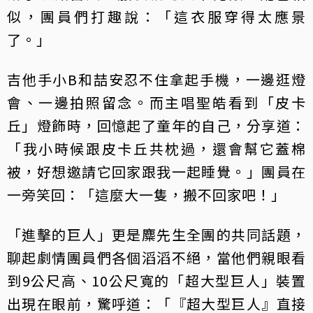
似，團員們打趣說：「這衣服穿得太應景
了。」
吉他手小B和喆安忍不住拿起手機，一邊逛燈
會、一邊拍照留念。而主唱聖皓看到「皮卡
丘」燈飾時，回憶起了童年的自己，分享道：
「我小時候跟皮卡丘共枕過，還會幫它蓋棉
被，好想邀請它回家跟我一起睡覺。」團員在
一旁笑回：「這麼大一隻，搬不回家吧！」
「進擊的巨人」更是麋先生全團的共同話題，
聊起劇情團員們各個滔滔不絕，當他們親眼看
到9公尺高、10公尺寬的「超大型巨人」裝置
出現在眼前，驚呼道：「『超大型巨人』直接