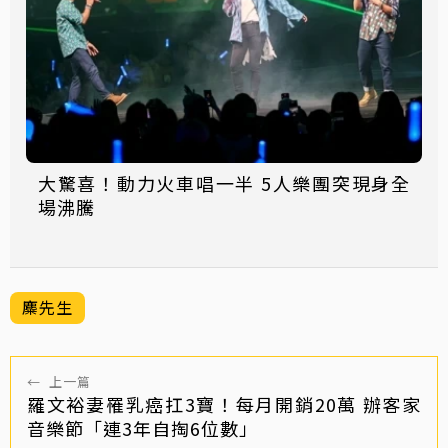
大驚喜！動力火車唱一半 5人樂團突現身全
場沸騰
麋先生
←
上一篇
羅文裕妻罹乳癌扛3寶！每月開銷20萬 辦客家
音樂節「連3年自掏6位數」