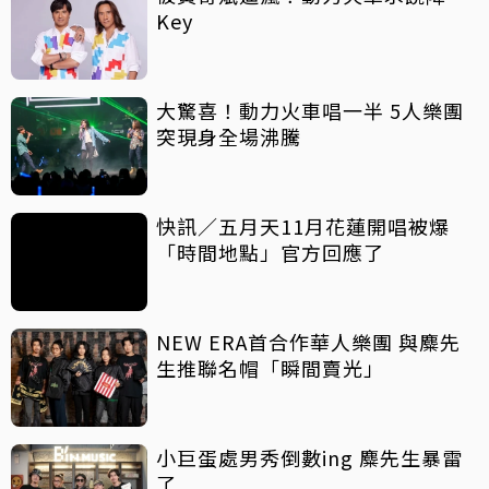
Key
大驚喜！動力火車唱一半 5人樂團
突現身全場沸騰
快訊／五月天11月花蓮開唱被爆
「時間地點」官方回應了
NEW ERA首合作華人樂團 與麋先
生推聯名帽「瞬間賣光」
小巨蛋處男秀倒數ing 麋先生暴雷
了