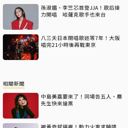
孫淑媚、李竺芯首登JJA！歌后接
力開唱 哈薩克歌手也來台
八三夭日本開唱歌迷等7年！大阪
唱完21小時後再戰東京
相關新聞
中島美嘉要來了！同場告五人、麋
先生快來搶票
被黃奇斌逼瘋！動力火車求饒降