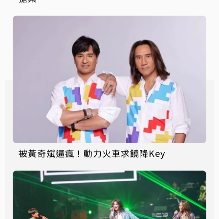
被黃奇斌逼瘋！動力火車求饒降Key