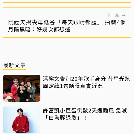
下一篇
→
阮經天揭喪母低谷「每天眼睛都腫」 拍戲4個
月陷黑暗：好幾次都想逃
最新文章
潘裕文告別20年歌手身分 昔星光幫
周定緯1句話曝真實近況
許富凱小巨蛋倒數2天遇颱風 急喊
「白海豚退散」！