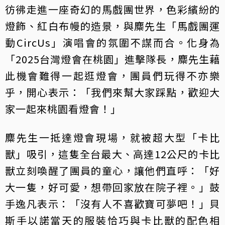
彷彿走進一座奇幻的馬戲團世界，色彩繽紛的
燈飾、紅白布幔的造景，與麋先生「馬戲團運
動CircUs」演唱會的氛圍不謀而合。化身為
「2025台灣燈會在桃園」進擊隊長，麋先生藉
此機會難得一起逛燈會，團員們玩得不亦樂
乎，開心表示：「我們來幫大家踩點，歡迎大
家一起來桃園看燈會！」
麋先生一抵達燈會現場，就被超大型「卡比
獸」吸引，這隻全台最大、高達12公尺的卡比
獸立刻喚醒了團員的童心，讓他們直呼：「好
大一隻，好可愛，想帶回家放在院子裡。」鼓
手逸凡表示：「沒有人不喜歡寶可夢吧！」貝
斯手以諾當天的服裝恰巧與卡比獸的配色相