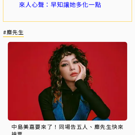
來人心聲：早知讓她多化一點
#麋先生
中島美嘉要來了！同場告五人、麋先生快來
搶票