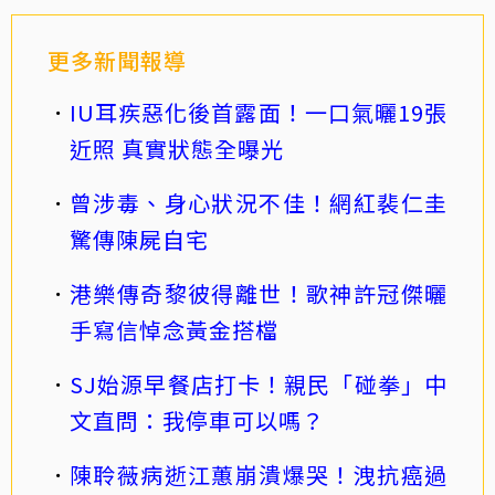
更多新聞報導
IU耳疾惡化後首露面！一口氣曬19張
近照 真實狀態全曝光
曾涉毒、身心狀況不佳！網紅裴仁圭
驚傳陳屍自宅
港樂傳奇黎彼得離世！歌神許冠傑曬
手寫信悼念黃金搭檔
SJ始源早餐店打卡！親民「碰拳」中
文直問：我停車可以嗎？
陳聆薇病逝江蕙崩潰爆哭！洩抗癌過