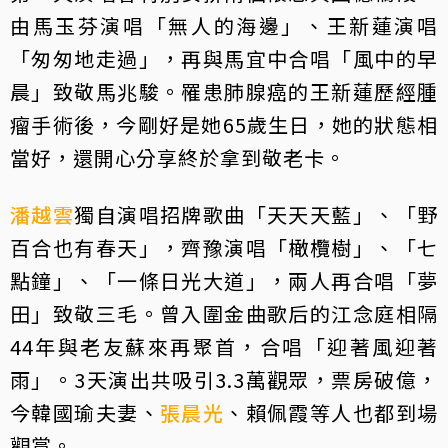
由馬玉芬演唱「無人的海邊」、王新蓮演唱
「匆匆地走過」，再與馬宜中合唱「風中的早
晨」致敬馬兆駿。罹患肺腺癌的王新蓮歷經腫
瘤手術後，今剛好是她65歲生日，她的狀態相
當好，還開心分享終於拿到敬老卡。
潘越雲
獨自演唱招牌歌曲「天天天藍」、「野
百合也有春天」，齊豫演唱「橄欖樹」、「七
點鐘」、「一條日光大道」，兩人再合唱「夢
田」致敬三毛。曾入圍金曲歌后的江念庭相隔
44年與老友蘇來再聚首，合唱「迎著風迎著
雨」。3天演出共吸引3.3萬觀眾，票房破億，
今韓國瑜夫妻、
張晨光
、賴佩霞等人也都到場
觀賞。