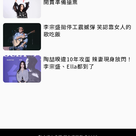
開賣準備搶票
李宗盛拋停工震撼彈 笑認靠女人的
歌吃飯
陶喆暌違10年攻蛋 辣妻現身放閃！
李宗盛、Ella都到了