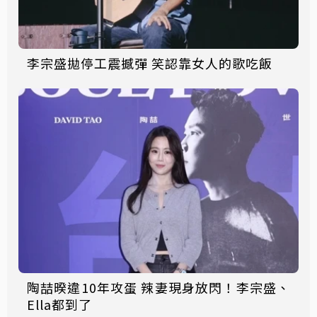
李宗盛拋停工震撼彈 笑認靠女人的歌吃飯
陶喆暌違10年攻蛋 辣妻現身放閃！李宗盛、
Ella都到了