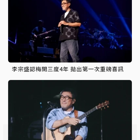
李宗盛認梅開三度4年 拋出第一次重磅喜訊