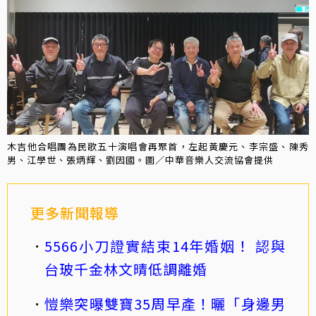
木吉他合唱團為民歌五十演唱會再聚首，左起黃慶元、李宗盛、陳秀
男、江學世、張炳輝、劉因國。圖／中華音樂人交流協會提供
更多新聞報導
5566小刀證實結束14年婚姻！ 認與
台玻千金林文晴低調離婚
愷樂突曝雙寶35周早產！曬「身邊男