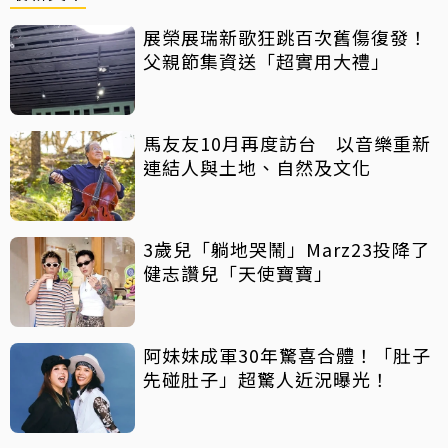
展榮展瑞新歌狂跳百次舊傷復發！
父親節集資送「超實用大禮」
馬友友10月再度訪台 以音樂重新
連結人與土地、自然及文化
3歲兒「躺地哭鬧」Marz23投降了
健志讚兒「天使寶寶」
阿妹妹成軍30年驚喜合體！「肚子
先碰肚子」超驚人近況曝光！