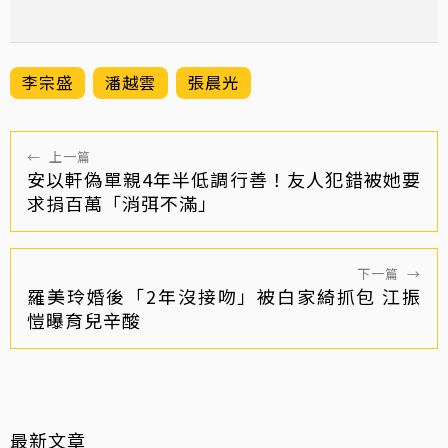
李宗盛
潘越雲
張晨光
←
上一篇
安以軒偽單親4年半低調行善！友人犯錯被她要
求捐百萬「消弭不滿」
下一篇
→
羅美玲婚後「2年沒接吻」被白家綺抓包 江振
愷曝育兒辛酸
最新文章