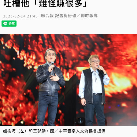
吐槽他「難怪賺很多」
聯合報 記者梅衍儂／即時報導
2025-02-14 21:49
趙樹海（左）和王夢麟。圖／中華音樂人交流協會提供