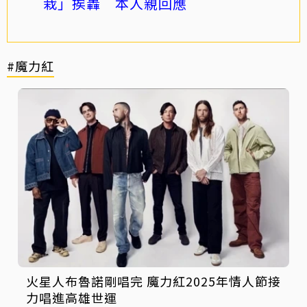
栽」挨轟 本人親回應
#魔力紅
火星人布魯諾剛唱完 魔力紅2025年情人節接
力唱進高雄世運