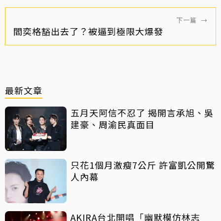
下一篇
→
閻奕格豁出去了？被逼到極限大爆發
最新文章
五月天阿信不忍了 揭開言承旭、吳
建豪、周渝民真面目
只花1個月激瘦7公斤 許富凱公開驚
人內幕
AKIRA台北開唱「幽默模仿林志