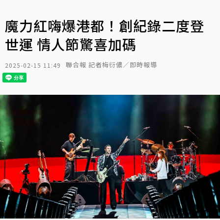
魔力紅嗨爆港都！創紀錄二度登
世運 情人節驚喜加碼
聯合報 記者梅衍儂／即時報導
2025-02-15 11:49