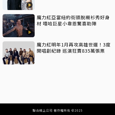
魔力紅亞當紐約街頭脫襯衫秀好身
材 嘻哈巨星小韋恩驚喜助陣
魔力紅明年1月再攻高雄世運！3度
開唱創紀錄 巡演狂賣835萬張票
聯合線上公司 著作權所有 ©2025