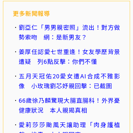
更多新聞報導
劉亞仁「男男親密照」流出！對方做
勢索吻 網：是新男友？
姜厚任認愛七世重逢！女友學歷背景
遭疑 列6點反擊：你們不懂
五月天冠佑20愛女遭AI合成不雅影
像 小玫瑰劉芯妤親回擊：已截圖
66歲徐乃麟驚現大腸直腸科！外界憂
健康狀況 本人親揭真相
愛莉莎莎颱風天讓助理「肉身護植