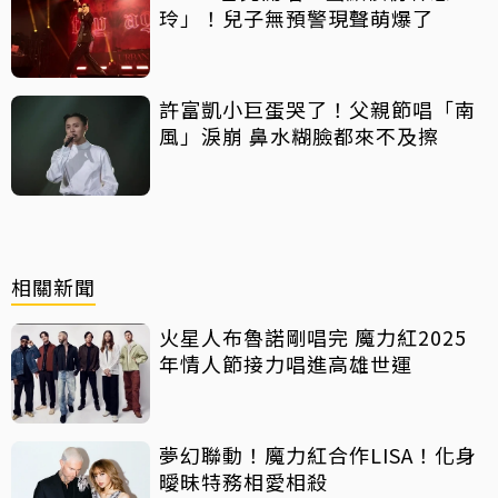
玲」！兒子無預警現聲萌爆了
許富凱小巨蛋哭了！父親節唱「南
風」淚崩 鼻水糊臉都來不及擦
相關新聞
火星人布魯諾剛唱完 魔力紅2025
年情人節接力唱進高雄世運
夢幻聯動！魔力紅合作LISA！化身
曖昧特務相愛相殺