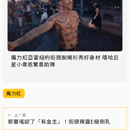
魔力紅亞當紐約街頭脫襯衫秀好身材 嘻哈巨
星小韋恩驚喜助陣
魔力紅
←
上一篇
郭書瑤認了「有金主」！街頭辣露E級側乳