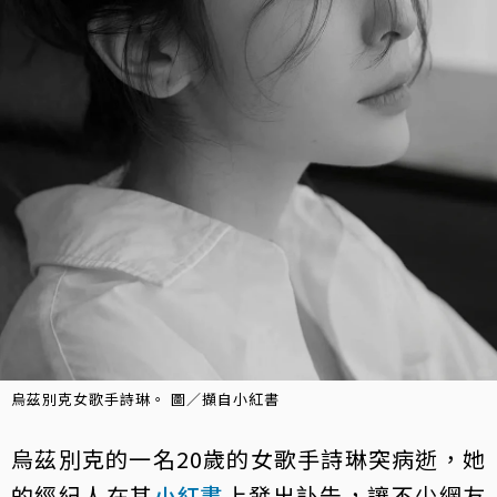
烏茲別克女歌手詩琳。 圖／擷自小紅書
烏茲別克的一名20歲的女歌手詩琳突病逝，她
的經紀人在其
小紅書
上發出訃告，讓不少網友