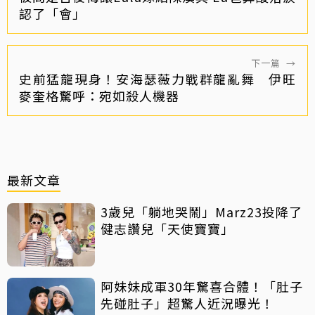
認了「會」
下一篇
→
史前猛龍現身！安海瑟薇力戰群龍亂舞 伊旺
麥奎格驚呼：宛如殺人機器
最新文章
3歲兒「躺地哭鬧」Marz23投降了
健志讚兒「天使寶寶」
阿妹妹成軍30年驚喜合體！「肚子
先碰肚子」超驚人近況曝光！