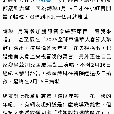
都感到震驚，因為詩琳1月19日才在小紅書開
設了帳號，沒想到不到一個月就離世。
詩琳1月時參加騰訊音樂綜藝節目「讓我來
唱」，甚至還在「2025全球華僑華人春節大聯
歡」演出，這場晚會大年初一在央視播出，也
是她首次登上央視春晚的舞台，另外更在自己
家鄉烏茲別克國慶活動上演唱，不料2月16日
經紀人發出訃告，透露詩琳在醫院經過多日搶
救，最終在2月15日病逝。
網友對此都感到震驚「這麼年輕……花一樣的
年紀」，有網友想知道是什麼病導致離世，但
經紀人未透露僅回應「感謝對詩琳的關注」，