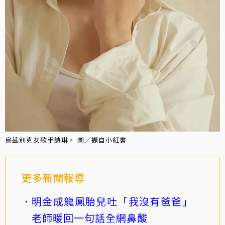
烏茲別克女歌手詩琳。 圖／擷自小紅書
更多新聞報導
明金成龍鳳胎兒吐「我沒有爸爸」
老師暖回一句話全網鼻酸