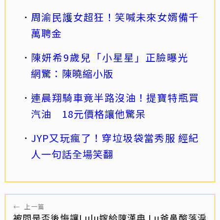
周渝民護女超狂！笑喊未來女婿備千
萬聘金
陳妍希9歲兒「小星星」正臉曝光
網驚：陳曉縮小版
連晨翔騎車竟半路沒油！提寶特瓶買
汽油 18元價格讓他驚呆
JYP又玩瘋了！穿垃圾袋當秀服 經紀
人一句話全場笑翻
←
上一篇
被問是否後悔讓Lulu嫁給陳漢典 Lu爸鼻酸落淚