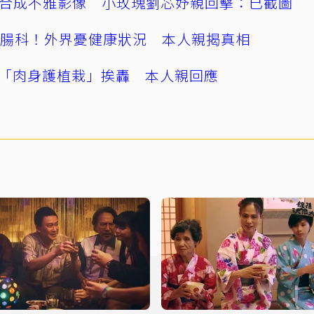
AI合成不雅影像 小玫瑰劉芯妤親回擊：已截圖
直腸科！外界憂健康狀況 本人親揭真相
「肉身護植栽」挨轟 本人親回應