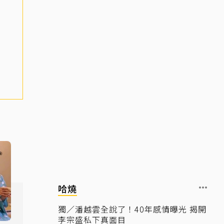
哈燒
獨／潘越雲全說了！40年感情曝光 揭開
李宗盛私下真面目