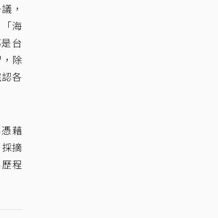
爭議，
目「海
都是台
習，除
確認各
年憑藉
，採摘
樂歷程