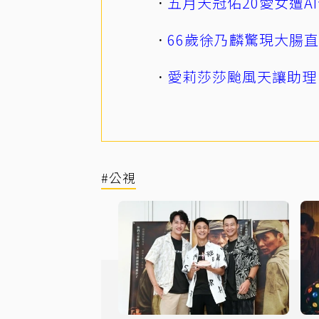
五月天冠佑20愛女遭
66歲徐乃麟驚現大腸
愛莉莎莎颱風天讓助理
#公視