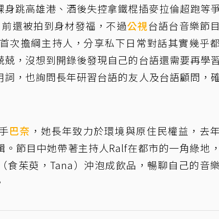
裸身跳高雄港、酒後失控拿鐵棍插麥拉倫超跑等
日前還被拍到身材發福，不過
公視
台語台音樂節
他首次擔綱主持人，分享私下日常對話其實幾乎
兢兢，沒想到開錄後發現自己的台語還需要再學
用詞，也詢問長年研習台語的友人及台語顧問，
手
巴奈
，她長年致力於環境與原住民權益，去
輯。節目中她帶著主持人Ralf在都市的一角綠地
（食茱萸，Tana）沖泡成飲品，暢聊自己的音
。