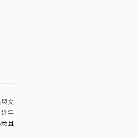
起與文
。近年
熟悉且