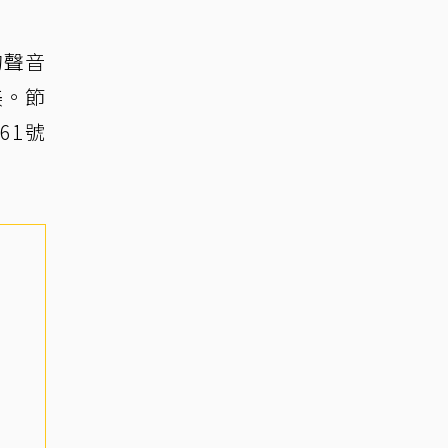
的聲音
美。節
61號