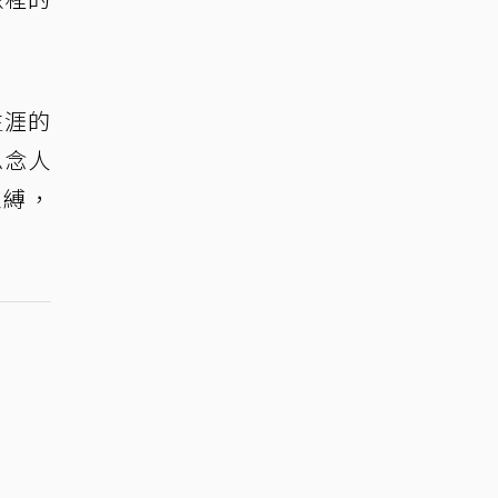
生涯的
思念人
束縛，