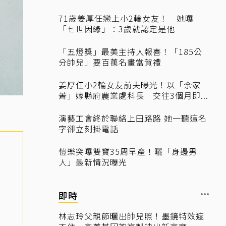
71歲姜厚任戀上小2輪女友！ 她曝
「七世因緣」：3歲就認定是他
「五燈獎」最美主持人報喜！「185公
分帥兒」要百萬名畫當賀禮
姜厚任小2輪女友前夫曝光！以「余家
菁」嫁縣府農業處科長 交往3個月即...
演藝工會終於聯絡上田路路 她一聽這名
字卻立刻掛電話
愷樂突曝雙寶35周早產！曬「身邊男
人」最新情況曝光
即時
林志玲父親節曬出帥兒照！墨鏡特效遮