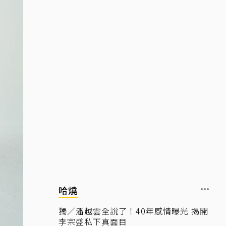
哈燒
獨／潘越雲全說了！40年感情曝光 揭開
李宗盛私下真面目