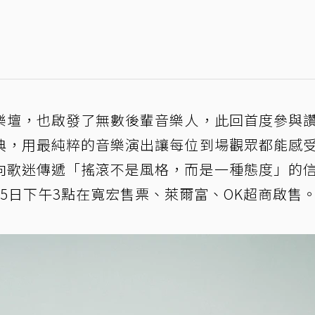
樂壇，也啟發了無數後輩音樂人，此回首度參與
典，用最純粹的音樂演出讓每位到場觀眾都能感
向歌迷傳遞「搖滾不是風格，而是一種態度」的
5日下午3點在寬宏售票、萊爾富、OK超商啟售