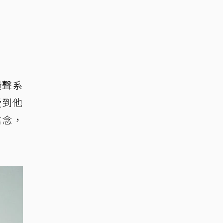
讚聲系
受到他
信念，
。