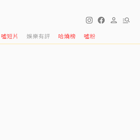
噓短片
娛樂有評
哈燒榜
噓粉