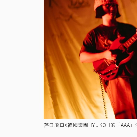
落日飛車☓韓國樂團HYUKOH的「AA