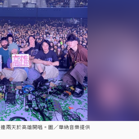
週末連兩天於高雄開唱。圖／華納音樂提供