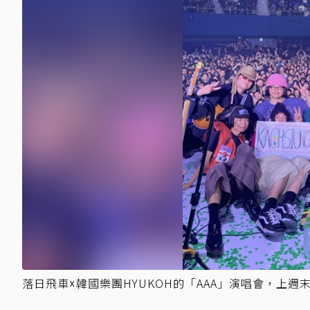
落日飛車☓韓國樂團HYUKOH的「AAA」演唱會，上