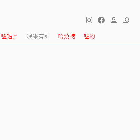
噓短片
娛樂有評
哈燒榜
噓粉