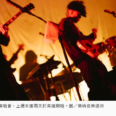
A」演唱會，上週末連兩天於高雄開唱。圖／華納音樂提供