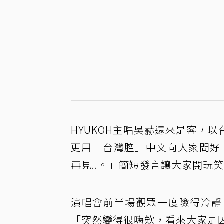
HYUKOH主唱吳赫遠來是客，
更用「台灣腔」中文向大家問好：
再見..。」簡短發言讓大家開玩
演唱會前半場觀眾一度險得冷靜
「突然變得很嗨欸，看來大家是