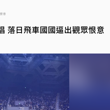
眾恨意
首唱 落日飛車國國逼出觀眾恨意