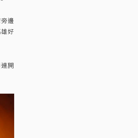
店旁邊
高雄好
接連開