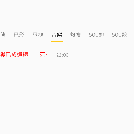
動態
電影
電視
音樂
熱搜
500齣
500歌
泰男團成員驚傳離世！清晨騎車失聯「尋獲已成遺體」 死因待調查
22:00