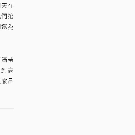
兩天在
我們第
們還為
滿滿帶
來到高
大家品