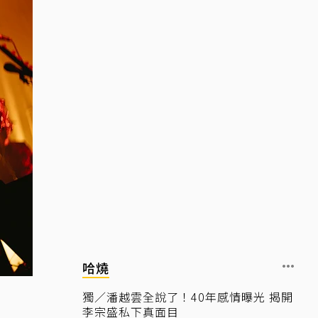
哈燒
獨／潘越雲全說了！40年感情曝光 揭開
李宗盛私下真面目