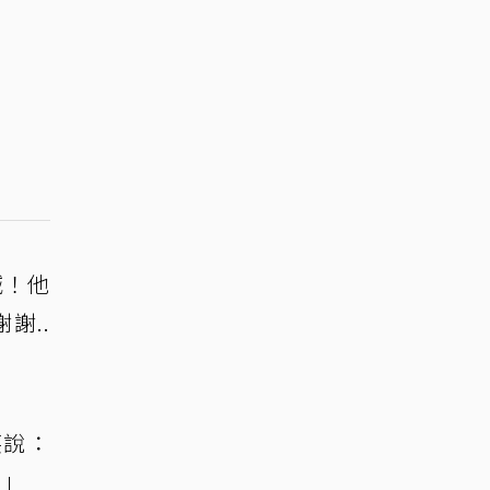
喊！他
謝..
笑說：
。」