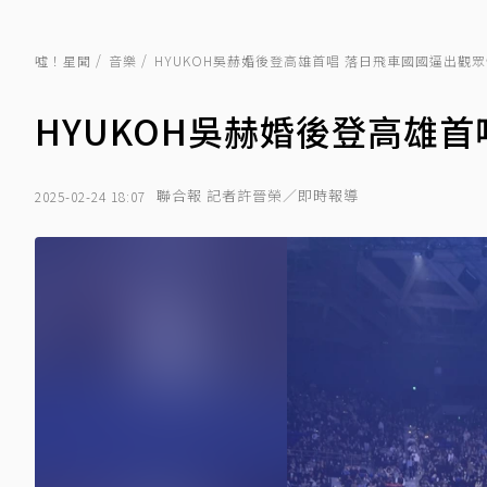
噓！星聞
音樂
HYUKOH吳赫婚後登高雄首唱 落日飛車國國逼出觀
HYUKOH吳赫婚後登高雄
聯合報 記者許晉榮／即時報導
2025-02-24 18:07