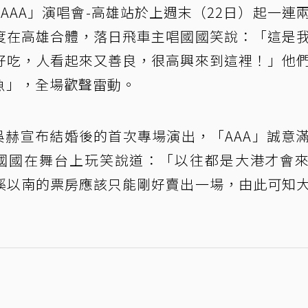
「AAA」演唱會-高雄站於上週末（22日）起一連
度在高雄合體，落日飛車主唱國國笑說：「這是
好吃，人看起來又善良，很高興來到這裡！」他
魚」，全場歡聲雷動。
-吳赫宣布結婚後的首次專場演出，「AAA」誠意
國國在舞台上玩笑說道：「以往都是大港才會
溪以南的票房應該只能剛好賣出一場，由此可知