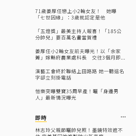
71歲姜厚任戀上小2輪女友！ 她曝
「七世因緣」：3歲就認定是他
「五燈獎」最美主持人報喜！「185公
分帥兒」要百萬名畫當賀禮
姜厚任小2輪女友前夫曝光！以「余家
菁」嫁縣府農業處科長 交往3個月即...
演藝工會終於聯絡上田路路 她一聽這名
字卻立刻掛電話
愷樂突曝雙寶35周早產！曬「身邊男
人」最新情況曝光
即時
林志玲父親節曬帥兒照！墨鏡特效遮不