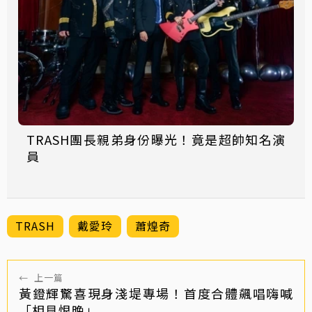
TRASH團長親弟身份曝光！竟是超帥知名演
員
TRASH
戴愛玲
蕭煌奇
←
上一篇
黃鐙輝驚喜現身淺堤專場！首度合體飆唱嗨喊
「相見恨晚」