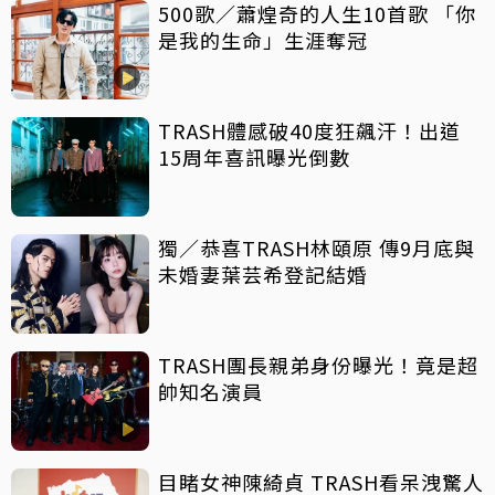
500歌／蕭煌奇的人生10首歌 「你
是我的生命」生涯奪冠
TRASH體感破40度狂飆汗！出道
15周年喜訊曝光倒數
獨／恭喜TRASH林頤原 傳9月底與
未婚妻葉芸希登記結婚
TRASH團長親弟身份曝光！竟是超
帥知名演員
目睹女神陳綺貞 TRASH看呆洩驚人