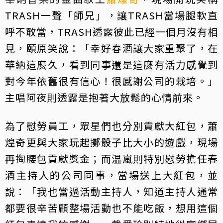
TRASH一聲「師兄」，讓TRASH當場腿軟直
呼不敢當，TRASH透露彼此已經一個月沒有相
見，頤原笑說：「幸好春酒讓大家重聚了，在
華納這麼久，看到同事還是這麼有活力感覺到
對今年依舊很有信心！很感謝公司的栽培。」
主唱阿夜則透露是抱著大放鬆的心情前來。
為了慰勞員工，眾星們也分別貢獻大紅包，蕭
煌奇更與大家玩起擲骰子比大小的遊戲，現場
再掏腰包貢獻獎金；而温嵐則特別慰勞擔任春
酒主持人的公司同事，當場送上大紅包，並
說：「我也當過活動主持人，知道主持人通常
都要很辛苦顧整場活動也不能吃飯，想用這個