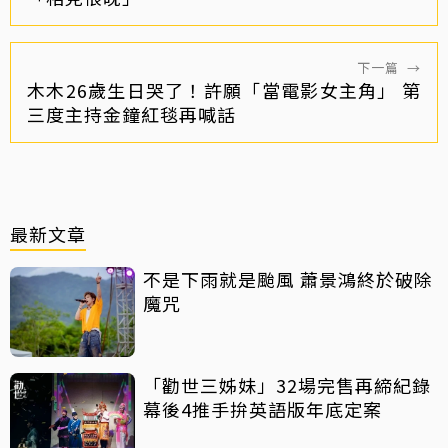
下一篇
→
木木26歲生日哭了！許願「當電影女主角」 第
三度主持金鐘紅毯再喊話
最新文章
不是下雨就是颱風 蕭景鴻終於破除
魔咒
「勸世三姊妹」32場完售再締紀錄
幕後4推手拚英語版年底定案