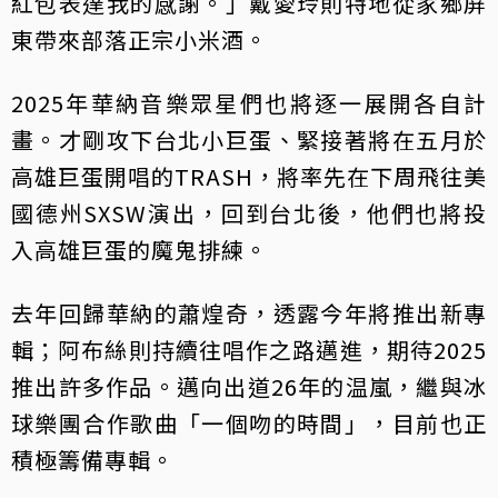
紅包表達我的感謝。」戴愛玲則特地從家鄉屏
東帶來部落正宗小米酒。
2025年華納音樂眾星們也將逐一展開各自計
畫。才剛攻下台北小巨蛋、緊接著將在五月於
高雄巨蛋開唱的TRASH，將率先在下周飛往美
國德州SXSW演出，回到台北後，他們也將投
入高雄巨蛋的魔鬼排練。
去年回歸華納的蕭煌奇，透露今年將推出新專
輯；阿布絲則持續往唱作之路邁進，期待2025
推出許多作品。邁向出道26年的温嵐，繼與冰
球樂團合作歌曲「一個吻的時間」，目前也正
積極籌備專輯。