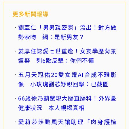
更多新聞報導
劉亞仁「男男親密照」流出！對方做
勢索吻 網：是新男友？
姜厚任認愛七世重逢！女友學歷背景
遭疑 列6點反擊：你們不懂
五月天冠佑20愛女遭AI合成不雅影
像 小玫瑰劉芯妤親回擊：已截圖
66歲徐乃麟驚現大腸直腸科！外界憂
健康狀況 本人親揭真相
愛莉莎莎颱風天讓助理「肉身護植