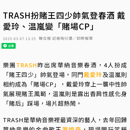
TRASH扮賭王四少帥氣登春酒 戴
愛玲、温嵐變「賭場CP」
聯合報 記者梅衍儂／即時報導
2025-03-07 13:25
樂團
TRASH
昨出席華納音樂春酒，4人扮成
「賭王四少」帥氣登場，同門
戴愛玲
及温嵐則
相約成為「賭場CP」，戴愛玲穿上一襲中性帥
氣展現賭王風範，温嵐則是露出香肩性感化身
「賭后」踩場，場片超熱鬧。
TRASH是華納音樂裡最資深的藝人，去年回歸
華納音樂的金曲歌王
蕭煌奇
，現場開玩笑稱