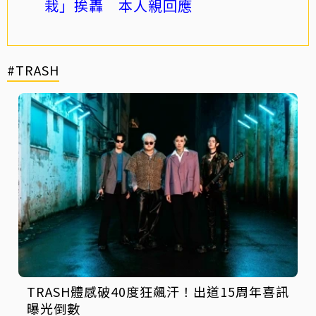
栽」挨轟 本人親回應
#TRASH
TRASH體感破40度狂飆汗！出道15周年喜訊
曝光倒數