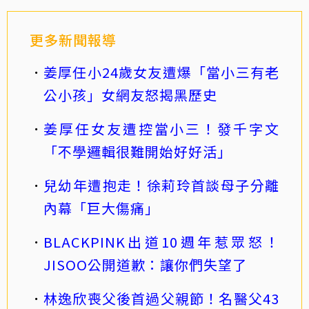
更多新聞報導
姜厚任小24歲女友遭爆「當小三有老
公小孩」女網友怒揭黑歷史
姜厚任女友遭控當小三！發千字文
「不學邏輯很難開始好好活」
兒幼年遭抱走！徐莉玲首談母子分離
內幕「巨大傷痛」
BLACKPINK出道10週年惹眾怒！
JISOO公開道歉：讓你們失望了
林逸欣喪父後首過父親節！名醫父43