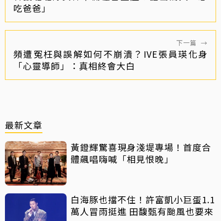
吃爸爸」
下一篇
→
頻遭冤枉與誤解如何不崩潰？IVE張員瑛化身
「心靈導師」：真相終會大白
最新文章
黃鐙輝驚喜現身淺堤專場！首度合
體飆唱嗨喊「相見恨晚」
白海豚也擋不住！許富凱小巨蛋1.1
萬人冒雨挺進 田馥甄有颱風也要來