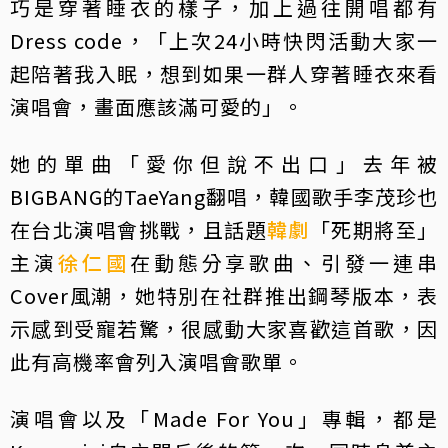
巧是穿著睡衣的樣子，加上過往開唱都有
Dress code，「上次24小時快閃活動大家一
起陪著我入眠，想到如果一群人穿著睡衣來看
演唱會，畫面應該滿可愛的」。
她的單曲「愛你但說不出口」去年被
BIGBANG的TaeYang翻唱，韓國歌手李茂珍也
在台北演唱會挑戰，且話題
韓劇
「死期將至」
主演
徐仁國
在動態分享歌曲、引發一連串
Cover風潮，她特別在社群推出鋼琴版本，表
示感到受寵若驚，很感動大家喜歡這首歌，因
此有高機率會列入演唱會歌單。
演唱會以及「Made For You」專輯，都是