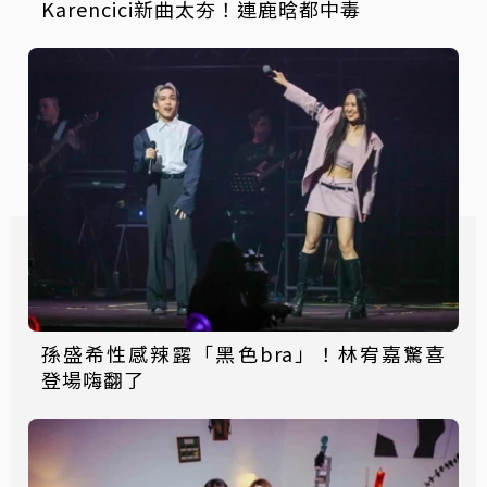
Karencici新曲太夯！連鹿晗都中毒
孫盛希性感辣露「黑色bra」！林宥嘉驚喜
登場嗨翻了