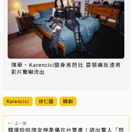
陳華、Karencici變身黑芭比 耍狠痛批渣男
影片驚嚇流出
Karencici
徐仁國
韓劇
←
上一篇
韓援啦啦隊女神準備在台置產！語出驚人「想