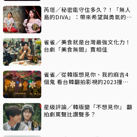
芮塔／秘密能守住多久？！「無人
島的DIVA」：帶來希望與勇氣的反
轉好劇，放手一搏吧
雀雀／美食就是台灣最強文化力！
台劇「美食無間」賣相佳
雀雀／從韓版想見你、我的麻吉4
個鬼 看台韓翻拍影視的2023撞擊
現場
星級評論／韓版變「不想見你」 翻
拍劇罵聲比讚聲多？