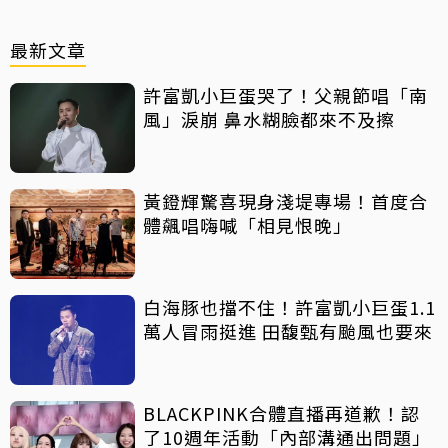
最新文章
許富凱小巨蛋哭了！父親節唱「南
風」淚崩 鼻水糊臉都來不及擦
黃鐙輝驚喜現身淺堤專場！首度合
體飆唱嗨喊「相見恨晚」
白海豚也擋不住！許富凱小巨蛋1.1
萬人冒雨挺進 田馥甄有颱風也要來
BLACKPINK合體直播再道歉！認
了10週年活動「內部溝通出問題」