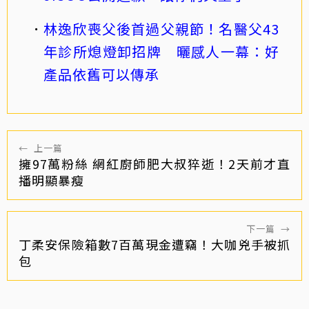
林逸欣喪父後首過父親節！名醫父43
年診所熄燈卸招牌 曬感人一幕：好
產品依舊可以傳承
←
上一篇
擁97萬粉絲 網紅廚師肥大叔猝逝！2天前才直
播明顯暴瘦
下一篇
→
丁柔安保險箱數7百萬現金遭竊！大咖兇手被抓
包