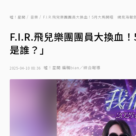
噓！星聞
音樂
F.I.R.飛兒樂團團員大換血！5月大馬開唱 網見海
F.I.R.飛兒樂團團員大換
是誰？」
噓！星聞 編輯bian／綜合報導
2025-04-10 08:36