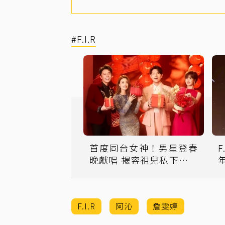
#F.I.R
首度同台女神！男星登春
晚獻唱 揭容祖兒私下真面
目
F.I.R
阿沁
詹雯婷