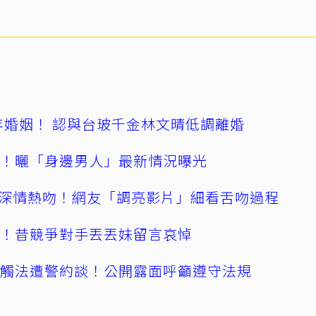
4年婚姻！ 認與台玻千金林文晴低調離婚
產！曬「身邊男人」最新情況曝光
深情熱吻！網友「調亮影片」細看舌吻過程
逝！昔競爭對手丟丟妹留言哀悼
誤觸法遭警約談！公開露面呼籲遵守法規