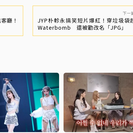
下一
進客廳！
JYP朴軫永搞笑短片爆紅！穿垃圾袋
Waterbomb 還被勸改名「JPG」