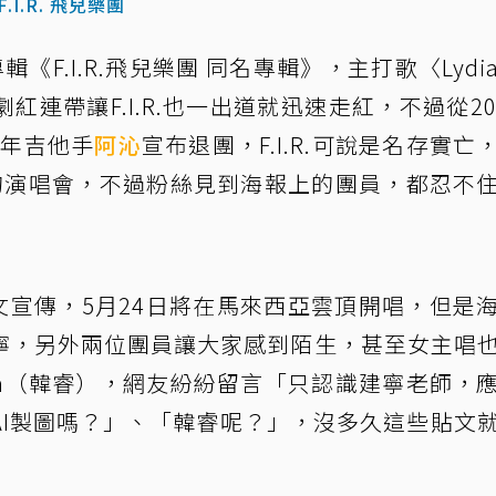
.I.R. 飛兒樂團
輯《F.I.R.飛兒樂團 同名專輯》，主打歌〈Lydi
連帶讓F.I.R.也一出道就迅速走紅，不過從20
4年吉他手
阿沁
宣布退團，F.I.R.可說是名存實亡
的演唱會，不過粉絲見到海報上的團員，都忍不
日貼文宣傳，5月24日將在馬來西亞雲頂開唱，但是
寧，另外兩位團員讓大家感到陌生，甚至女主唱
dia（韓睿），網友紛紛留言「只認識建寧老師，
AI製圖嗎？」、「韓睿呢？」，沒多久這些貼文