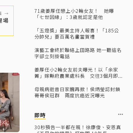
71歲姜厚任戀上小2輪女友！ 她曝
篇
→
「七世因緣」：3歲就認定是他
趕場
「五燈獎」最美主持人報喜！「185公
分帥兒」要百萬名畫當賀禮
演藝工會終於聯絡上田路路 她一聽這名
字卻立刻掛電話
姜厚任小2輪女友前夫曝光！以「余家
菁」嫁縣府農業處科長 交往3個月即...
母親病逝昔日家醜再掀！侯炳瑩認封鎖
哥哥侯冠群 兩度抗癌近況曝光
即時
30秒預告一半都在親！徐康俊、安恩真