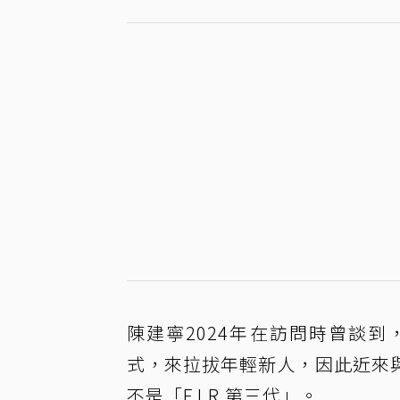
陳建寧2024年在訪問時曾談
式，來拉拔年輕新人，因此近來
不是「F.I.R.第三代」。