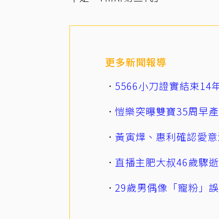
更多新聞報導
5566小刀證實結束1
愷樂突曝雙寶35周早
黃寅燁、惠利確認愛意
直播主肥大叔46歲驟
29歲男偶像「寵粉」