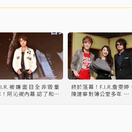
F.I.R.被嫌面目全非毀童
終於落幕！F.I.R.詹雯婷
年！阿沁揭內幕 認了和她
陳建寧對簿公堂多年 突
聯絡
同發聲明「和解了」