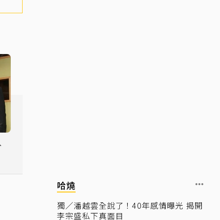
、
然
哈燒
獨／潘越雲全說了！40年感情曝光 揭開
李宗盛私下真面目