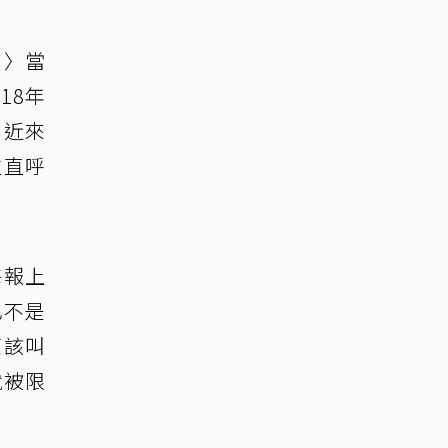
a〉當
18年
，近來
住直呼
海報上
也不是
應該叫
就被限