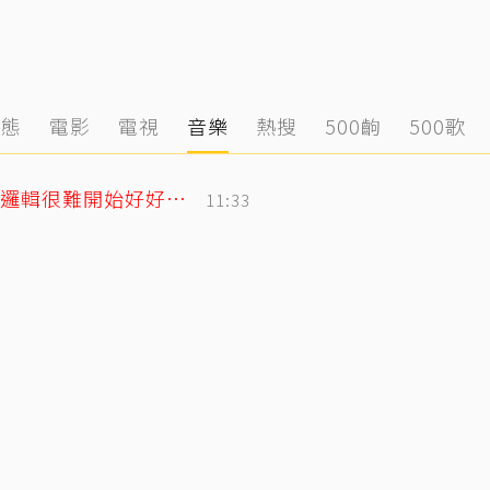
動態
電影
電視
音樂
熱搜
500齣
500歌
遭控當小三！姜厚任女友發千字文「不學邏輯很難開始好好活」
11:33