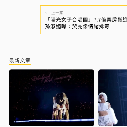
←
上一篇
「陽光女子合唱團」7.7億票房搬
孫淑媚曝：哭完像情緒排毒
最新文章