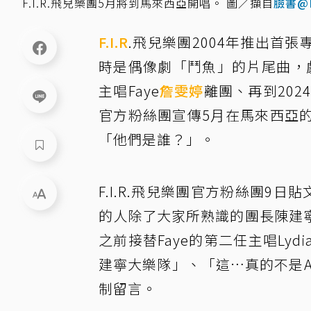
F.I.R.飛兒樂團5月將到馬來西亞開唱。 圖／擷自
臉書@F
F.I.R
.飛兒樂團2004年推出首張專
時是偶像劇「鬥魚」的片尾曲，劇紅
主唱Faye
詹雯婷
離團、再到202
官方粉絲團宣傳5月在馬來西亞
「他們是誰？」。
F.I.R.飛兒樂團官方粉絲團9
的人除了大家所熟識的團長陳建
之前接替Faye的第二任主唱Ly
建寧大樂隊」、「這…真的不是
制留言。