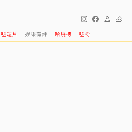
噓短片
娛樂有評
哈燒榜
噓粉