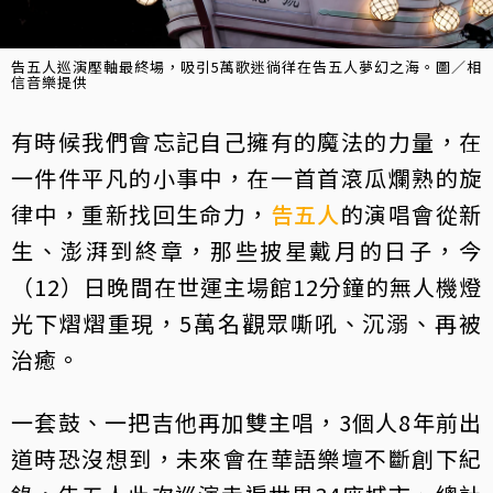
告五人巡演壓軸最終場，吸引5萬歌迷徜徉在告五人夢幻之海。圖／相
信音樂提供
有時候我們會忘記自己擁有的魔法的力量，在
一件件平凡的小事中，在一首首滾瓜爛熟的旋
律中，重新找回生命力，
告五人
的演唱會從新
生、澎湃到終章，那些披星戴月的日子，今
（12）日晚間在世運主場館12分鐘的無人機燈
光下熠熠重現，5萬名觀眾嘶吼、沉溺、再被
治癒。
一套鼓、一把吉他再加雙主唱，3個人8年前出
道時恐沒想到，未來會在華語樂壇不斷創下紀