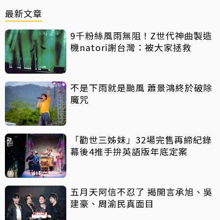
最新文章
9千粉絲風雨無阻！Z世代神曲製造
機natori謝台灣：被大家拯救
不是下雨就是颱風 蕭景鴻終於破除
魔咒
「勸世三姊妹」32場完售再締紀錄
幕後4推手拚英語版年底定案
五月天阿信不忍了 揭開言承旭、吳
建豪、周渝民真面目