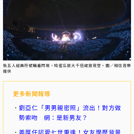
告五人經典符號輪番閃現，哈密瓜放大千倍綻放夜空。圖／相信音樂
提供
更多新聞報導
劉亞仁「男男親密照」流出！對方做
勢索吻 網：是新男友？
姜厚任認愛七世重逢！女友學歷背景