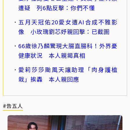
遭疑 列6點反擊：你們不懂
五月天冠佑20愛女遭AI合成不雅影
像 小玫瑰劉芯妤親回擊：已截圖
66歲徐乃麟驚現大腸直腸科！外界憂
健康狀況 本人親揭真相
愛莉莎莎颱風天讓助理「肉身護植
栽」挨轟 本人親回應
#告五人