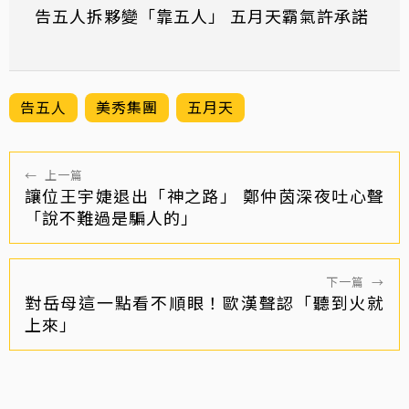
告五人拆夥變「靠五人」 五月天霸氣許承諾
告五人
美秀集團
五月天
←
上一篇
讓位王宇婕退出「神之路」 鄭仲茵深夜吐心聲
「說不難過是騙人的」
下一篇
→
對岳母這一點看不順眼！歐漢聲認「聽到火就
上來」