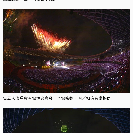
告五人演唱會開場煙火齊發，全場嗨翻。圖／相信音樂提供