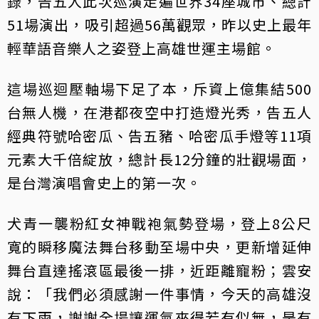
錄，告五人此次巡演走遍世界34座城市、總計
51場演出，吸引超過56萬觀眾，昨以史上最年
輕華語音樂人之姿登上高雄世運主場館。
這場巡迴壓軸場下足了本，斥資上億集結500
台無人機，在港都夜空中打造燈光秀，告五人
經典符號哈密瓜、告五豬、哈密瓜手燈等11項
元素大千倍綻放，總計長12分鐘的壯觀場面，
是台灣演唱會史上的第一次。
犬青一襲粉紅女神戰袍氣勢登場，登上8公尺
寬的瞬移魔法舞台移動至場中央，更新增延伸
舞台直達搖滾區最後一排，近距離寵粉；雲安
說：「我們必須感謝一件事情，今天的高雄沒
有下雨，謝謝全場讓運氣來得若有似無，是有