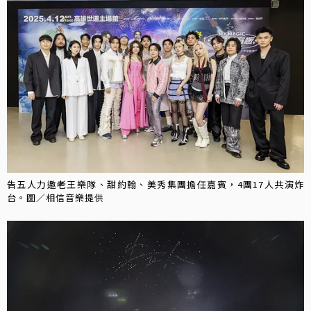
告五人力邀老王樂隊、甜約翰、美秀集團擔任嘉賓，4團17人共演炸
台。圖／相信音樂提供