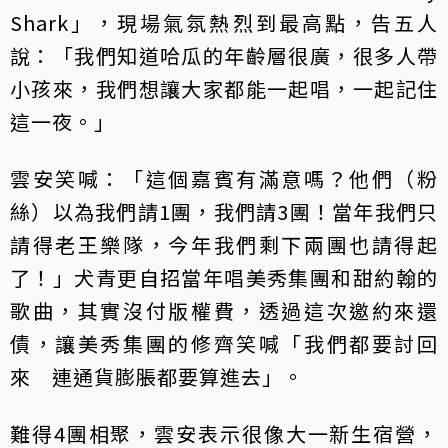
Shark」，現場氣氛熱烈到最高點，告五人
說：「我們知道哈瓜的年齡層很廣，很多人帶
小孩來，我們想讓大家都能一起唱，一起記住
這一夜。」
雲安笑喊：「這個嘉賓有滿意嗎？他們（粉
絲）以為我們請1團，我們請3團！當年我們只
請得老王樂隊，今年我們剩下兩團也請得起
了！」犬青更自招當年唱美秀集團和甜約翰的
歌曲，其實沒付版權費，透過這次邀約來還
債，讓美秀集團的修齊笑喊「我們都要討回
來 連通貨膨脹都要算進去」。
難得4團相聚，雲安表示很像大一新生宿營，