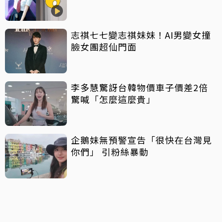
志祺七七變志祺妹妹！AI男變女撞
臉女團超仙門面
李多慧驚訝台韓物價車子價差2倍
驚喊「怎麼這麼貴」
企鵝妹無預警宣告「很快在台灣見
你們」 引粉絲暴動