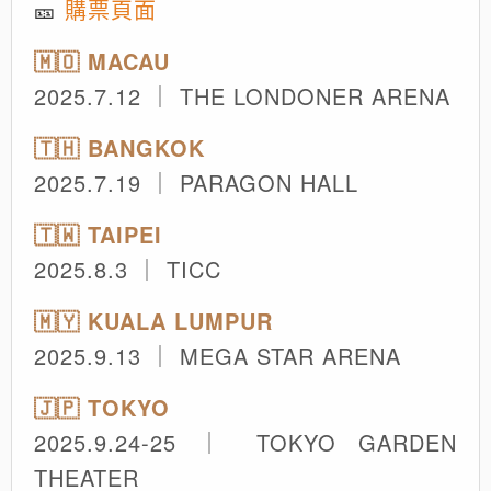
🎫
購票頁面
🇲🇴 MACAU
2025.7.12 ｜ THE LONDONER ARENA
🇹🇭 BANGKOK
2025.7.19 ｜ PARAGON HALL
🇹🇼 TAIPEI
2025.8.3 ｜ TICC
🇲🇾 KUALA LUMPUR
2025.9.13 ｜ MEGA STAR ARENA
🇯🇵 TOKYO
2025.9.24-25 ｜ TOKYO GARDEN
THEATER