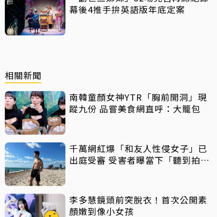
幕後4推手拚英語版年底定案
相關新聞
南韓童顏女神YTR「胸前開洞」現
蹤九份 品嘗美食網直呼：大籠包
千萬網紅爆「和友人性侵女子」已
出庭受審 受害者曝當下「聽到拍片
聲」
李多慧鏡頭前突脫衣！首次公開素
顏嫩到像小女孩