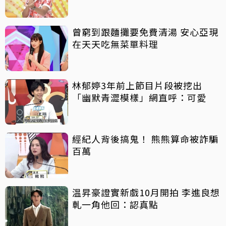
曾窮到跟麵攤要免費清湯 安心亞現
在天天吃無菜單料理
林郁婷3年前上節目片段被挖出
「幽默青澀模樣」網直呼：可愛
經紀人背後搞鬼！ 熊熊算命被詐騙
百萬
温昇豪證實新戲10月開拍 李進良想
軋一角他回：認真點