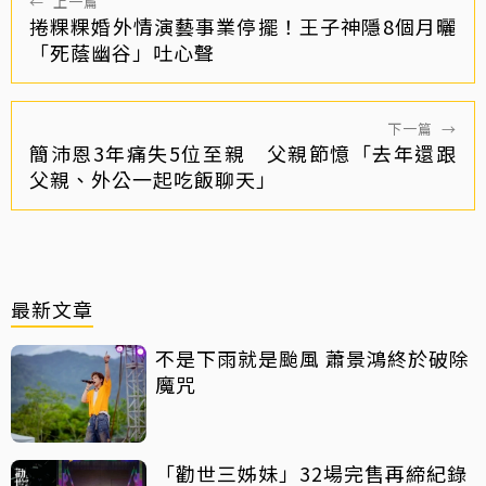
←
上一篇
捲粿粿婚外情演藝事業停擺！王子神隱8個月曬
「死蔭幽谷」吐心聲
下一篇
→
簡沛恩3年痛失5位至親 父親節憶「去年還跟
父親、外公一起吃飯聊天」
最新文章
不是下雨就是颱風 蕭景鴻終於破除
魔咒
「勸世三姊妹」32場完售再締紀錄