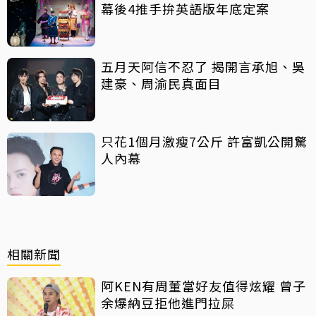
幕後4推手拚英語版年底定案
五月天阿信不忍了 揭開言承旭、吳
建豪、周渝民真面目
只花1個月激瘦7公斤 許富凱公開驚
人內幕
相關新聞
阿KEN有周董當好友值得炫耀 曾子
余爆納豆拒他進門拉屎