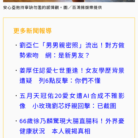
安心亞抱持寧缺勿濫的感情觀。圖／百鴻揚娛樂提供
更多新聞報導
劉亞仁「男男親密照」流出！對方做
勢索吻 網：是新男友？
姜厚任認愛七世重逢！女友學歷背景
遭疑 列6點反擊：你們不懂
五月天冠佑20愛女遭AI合成不雅影
像 小玫瑰劉芯妤親回擊：已截圖
66歲徐乃麟驚現大腸直腸科！外界憂
健康狀況 本人親揭真相