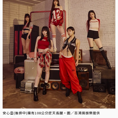
安心亞(後排中)擁有108公分逆天長腿。圖／百鴻揚娛樂提供