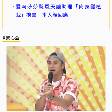
愛莉莎莎颱風天讓助理「肉身護植
栽」挨轟 本人親回應
#安心亞