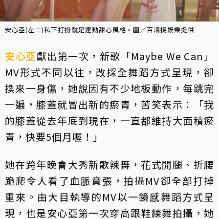
安心亞(左二)私下打扮就是運動甜心風格。圖／百鴻揚娛樂提供
安心亞
獻出第一次，新歌「Maybe We Can」
MV形式不同以往，改採全舞蹈方式呈現，卻
換來一身傷，她說因有不少地板動作，每跳完
一遍，膝蓋就冒出新的瘀青，苦笑表示：「我
的膝蓋從去年底到現在，一直都維持大面積瘀
青，快要5個月喔！」
她在跨年晚會大秀新歌辣舞，花式開腿、折腰
跪爬令人看了血脈賁張，拍攝MV卻全部打掉
重來。由大目執導的MV以一鏡感舞蹈方式呈
現，也是安心亞第一次穿高跟鞋練舞拍攝，她