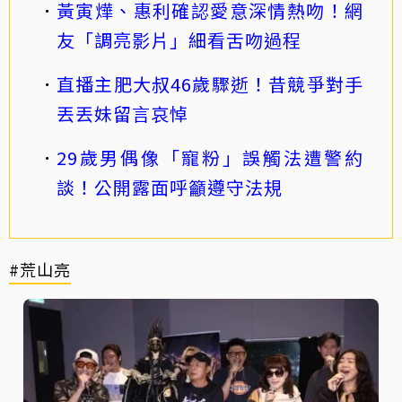
黃寅燁、惠利確認愛意深情熱吻！網
友「調亮影片」細看舌吻過程
直播主肥大叔46歲驟逝！昔競爭對手
丟丟妹留言哀悼
29歲男偶像「寵粉」誤觸法遭警約
談！公開露面呼籲遵守法規
#荒山亮