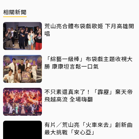
相關新聞
荒山亮合體布袋戲歌姬 下月高雄開
唱
「綜藝一級棒」布袋戲主題收視大
勝 康康坦言鬆一口氣
不只素還真來了！「霹靂」棄天帝
飛越高流 全場嗨翻
有片／荒山亮「火車來去」創新曲
最大挑戰「安心亞」