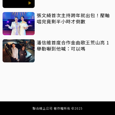
張文綺首次主持跨年就出包！壓軸
唱完竟剩半小時才倒數
潘信維首度合作金曲歌王荒山亮 1
舉動嚇到他喊：可以嗎
聯合線上公司 著作權所有 ©2025