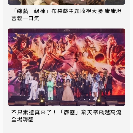
「綜藝一級棒」布袋戲主題收視大勝 康康坦
言鬆一口氣
不只素還真來了！「霹靂」棄天帝飛越高流
全場嗨翻