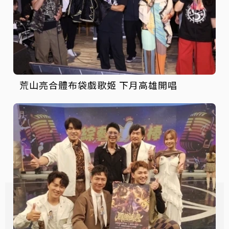
荒山亮合體布袋戲歌姬 下月高雄開唱