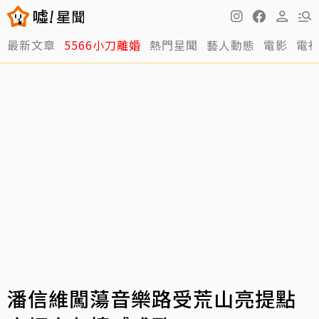
最新文章
5566小刀離婚
熱門星聞
藝人動態
電影
電
潘信維闖蕩音樂路受荒山亮提點