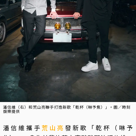
潘信維（右）和荒山亮聯手打造新歌「乾杯（啉予焦）」。圖／時刻
娛樂提供
潘信維攜手
荒山亮
發新歌「乾杯（啉予