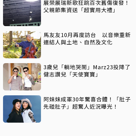
展榮展瑞新歌狂跳百次舊傷復發！
父親節集資送「超實用大禮」
馬友友10月再度訪台 以音樂重新
連結人與土地、自然及文化
3歲兒「躺地哭鬧」Marz23投降了
健志讚兒「天使寶寶」
阿妹妹成軍30年驚喜合體！「肚子
先碰肚子」超驚人近況曝光！