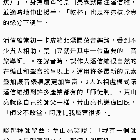
焦）」，身為前輩的荒山亮默默關注潘信維，
並適時地伸出援手，「乾杯」也是在這樣珍貴
的緣分下誕生。
潘信維當初一卡皮箱北漂闖蕩音樂路，受到不
少貴人相助，荒山亮就是其中一位重要的「音
樂導師」。在錄音時，製作人潘信維很自然的
在編曲和聲音的呈現上，運用許多最新的元素
疊加讓音樂聽感更加豐富，2人的相處模式讓
潘信維想到許多產業都有的「師徒制」，荒山
亮就像自己的師父一樣，荒山亮也謙虛回應，
「師父不敢當，阿潘比我厲害很多。」
談起拜師學藝，荒山亮笑說：「我有一個師