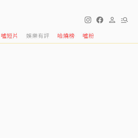
噓短片
娛樂有評
哈燒榜
噓粉