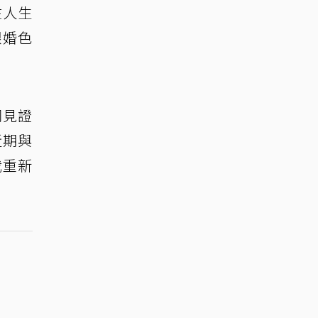
在人生
銀婚色
同見證
近期與
我重新