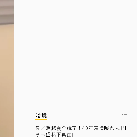
哈燒
獨／潘越雲全說了！40年感情曝光 揭開
李宗盛私下真面目