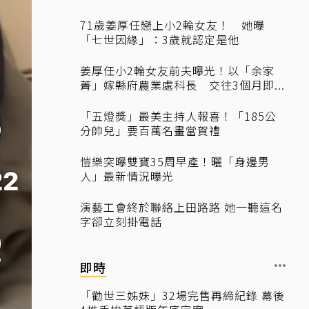
71歲姜厚任戀上小2輪女友！ 她曝
「七世因緣」：3歲就認定是他
姜厚任小2輪女友前夫曝光！以「余家
菁」嫁縣府農業處科長 交往3個月即...
「五燈獎」最美主持人報喜！「185公
分帥兒」要百萬名畫當賀禮
愷樂突曝雙寶35周早產！曬「身邊男
人」最新情況曝光
演藝工會終於聯絡上田路路 她一聽這名
字卻立刻掛電話
即時
「勸世三姊妹」32場完售再締紀錄 幕後