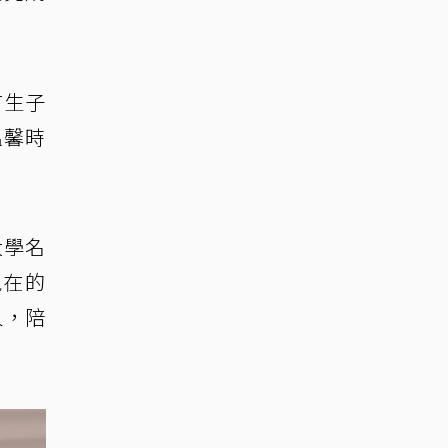
有生子
溫馨時
大學名
現在的
人，陪