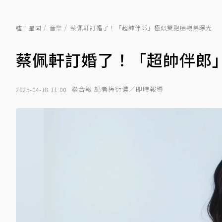
噓！星聞
音樂
蔡佩軒訂婚了！「超帥伴郎」極似雙胞胎親弟曝光
蔡佩軒訂婚了！「超帥伴郎
聯合報 記者梅衍儂／即時報導
2025-04-18 11:00