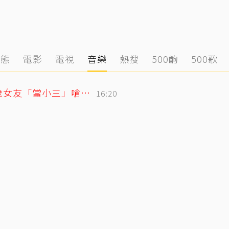
動態
電影
電視
音樂
熱搜
500齣
500歌
姜厚任護愛12點聲明重砲反擊！駁小24歲女友「當小三」嗆：講三小？
16:20