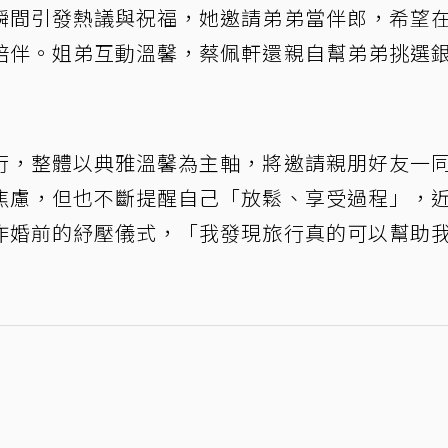
瞬間引發熱議與祝福，她邀請弟弟當伴郎，希望
陪伴。姐弟互動溫馨，蔡佩軒還親自幫弟弟挑選
行，整體以典雅溫馨為主軸，將邀請親朋好友一
焦慮，但也不斷提醒自己「放鬆、享受過程」，
作婚前的紓壓儀式，「我發現旅行真的可以幫助