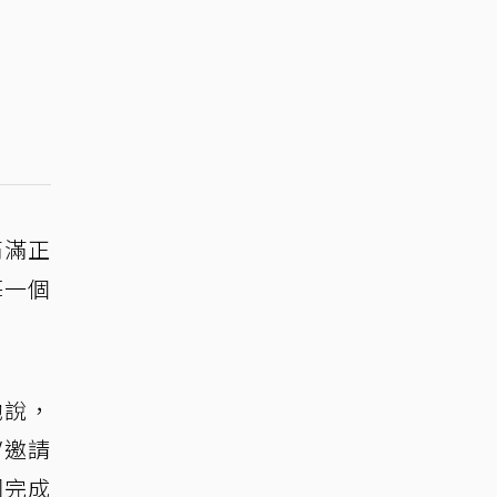
滿滿正
每一個
她說，
V邀請
同完成