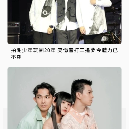
拍謝少年玩團20年 笑憶昔打工追夢今體力已
不夠