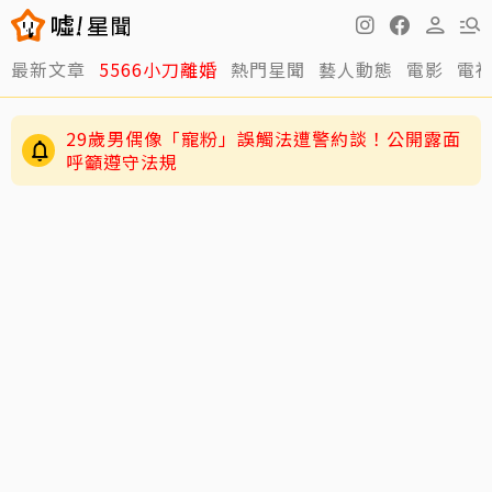
最新文章
5566小刀離婚
熱門星聞
藝人動態
電影
電
29歲男偶像「寵粉」誤觸法遭警約談！公開露面
呼籲遵守法規
4歲兒緊盯AKIRA備戰演唱會 萌學林志玲甜喊
「加油」