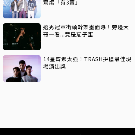
驚爆「有3寶」
選秀冠軍街頭幹架畫面曝！旁邊大
哥一看...竟是茄子蛋
14星齊聚太強！TRASH拚搶最佳現
場演出獎