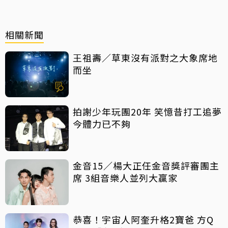
相關新聞
王祖壽／草東沒有派對之大象席地
而坐
拍謝少年玩團20年 笑憶昔打工追夢
今體力已不夠
金音15／楊大正任金音獎評審團主
席 3組音樂人並列大贏家
恭喜！宇宙人阿奎升格2寶爸 方Q