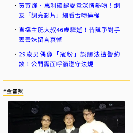
黃寅燁、惠利確認愛意深情熱吻！網
友「調亮影片」細看舌吻過程
直播主肥大叔46歲驟逝！昔競爭對手
丟丟妹留言哀悼
29歲男偶像「寵粉」誤觸法遭警約
談！公開露面呼籲遵守法規
#金音獎