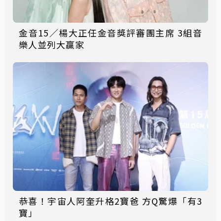
金音15／楊大正任金音獎評審團主席 3組音
樂人並列大贏家
恭喜！宇宙人阿奎升格2寶爸 方Q驚爆「有3
寶」