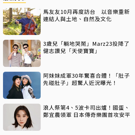
馬友友10月再度訪台 以音樂重新
連結人與土地、自然及文化
3歲兒「躺地哭鬧」Marz23投降了
健志讚兒「天使寶寶」
阿妹妹成軍30年驚喜合體！「肚子
先碰肚子」超驚人近況曝光！
浪人祭第4、5波卡司出爐！國蛋、
鄭宜農領軍 日本傳奇樂團首攻安平