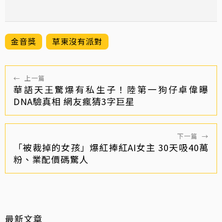
金音獎
草東沒有派對
←
上一篇
華語天王驚爆有私生子！陸第一狗仔卓偉曝
DNA驗真相 網友瘋猜3字巨星
下一篇
→
「被裁掉的女孩」爆紅捧紅AI女主 30天吸40萬
粉、業配價碼驚人
最新文章