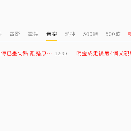
態
電影
電視
音樂
熱搜
500齣
500歌
小刀驚爆豪門婚變！與台玻千金12年婚姻傳已畫句點 離婚原因曝光
12:39