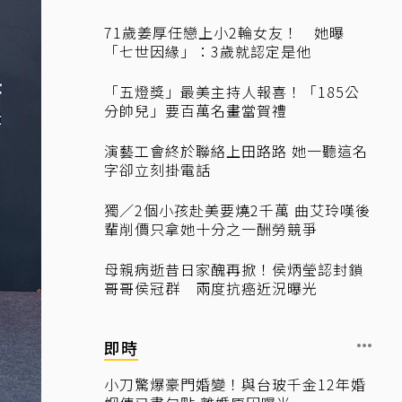
71歲姜厚任戀上小2輪女友！ 她曝
「七世因緣」：3歲就認定是他
「五燈獎」最美主持人報喜！「185公
分帥兒」要百萬名畫當賀禮
演藝工會終於聯絡上田路路 她一聽這名
字卻立刻掛電話
獨／2個小孩赴美要燒2千萬 曲艾玲嘆後
輩削價只拿她十分之一酬勞競爭
母親病逝昔日家醜再掀！侯炳瑩認封鎖
哥哥侯冠群 兩度抗癌近況曝光
即時
小刀驚爆豪門婚變！與台玻千金12年婚