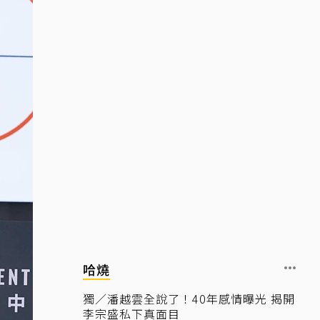
哈燒
獨／潘越雲全說了！40年感情曝光 揭開
李宗盛私下真面目