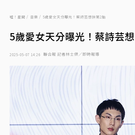
噓！星聞
音樂
5歲愛女天分曝光！蔡詩芸想拚第2胎
5歲愛女天分曝光！蔡詩芸想
聯合報 記者林士傑／即時報導
2025-05-07 14:26