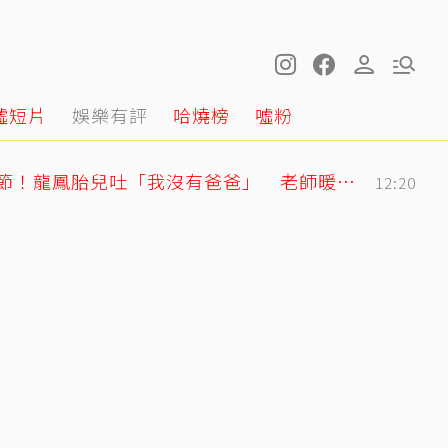
噓短片
娛樂有評
哈燒榜
噓粉
明金成走後第4個父親節！龍鳳胎兒吐「我沒有爸爸」 老師暖回一句話全網鼻酸
12:20