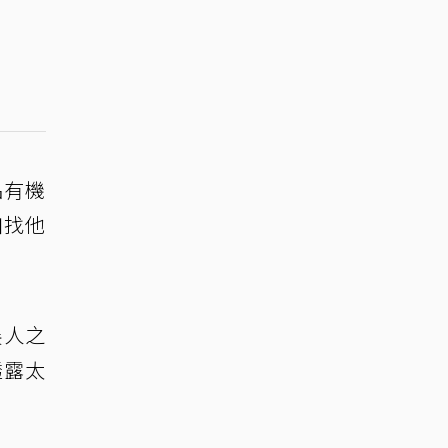
品有機
如找他
展人之
透露太