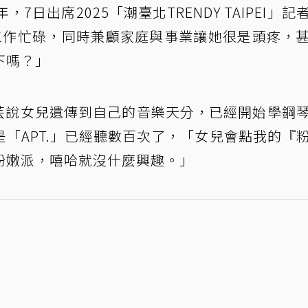
，7日出席2025「潮臺北TRENDY TAIPEI」記
工作忙碌，同時兼顧家庭與事業讓她很是頭疼，
下嗎？」
蔡詩芸說女兒遺傳到自己的音樂天分，已經開始學鋼
「APT.」已經聽數百次了，「女兒會點我的『
粉嫩派，嘻哈就沒什麼興趣。」