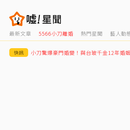
最新文章
5566小刀離婚
熱門星聞
藝人動
快訊