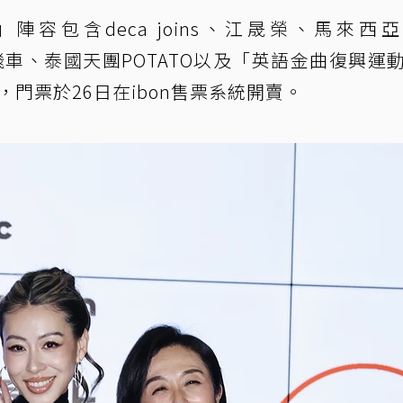
樂節」陣容包含deca joins、江晟榮、馬來西
r、落日飛車、泰國天團POTATO以及「英語金曲復興運
，門票於26日在ibon售票系統開賣。