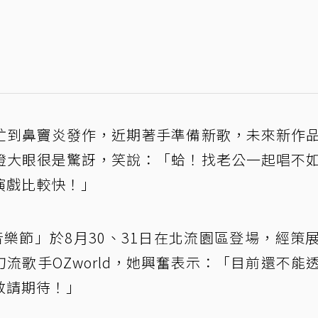
忙到鼻竇炎發作，近期著手準備新歌，未來新作
瞪大眼很是驚訝，笑說：「蛤！找老公一起唱不
演戲比較快！」
 亞洲音樂節」於8月30、31日在北流園區登場，經策
流歌手OZworld，她興奮表示：「目前還不能
敬請期待！」