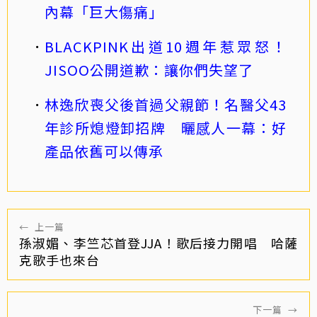
內幕「巨大傷痛」
BLACKPINK出道10週年惹眾怒！
JISOO公開道歉：讓你們失望了
林逸欣喪父後首過父親節！名醫父43
年診所熄燈卸招牌 曬感人一幕：好
產品依舊可以傳承
←
上一篇
孫淑媚、李竺芯首登JJA！歌后接力開唱 哈薩
克歌手也來台
下一篇
→