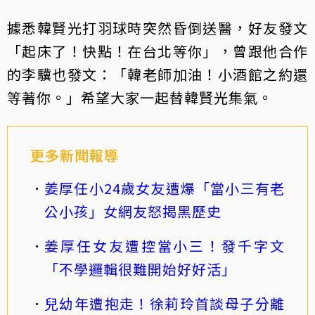
據悉韓賢光打羽球時突然昏倒送醫，好友發文
「起床了！快點！在台北等你」，曾跟他合作
的李驥也發文：「韓老師加油！小酒館之約還
等著你。」希望大家一起替韓賢光集氣。
更多新聞報導
姜厚任小24歲女友遭爆「當小三有老
公小孩」女網友怒揭黑歷史
姜厚任女友遭控當小三！發千字文
「不學邏輯很難開始好好活」
兒幼年遭抱走！徐莉玲首談母子分離