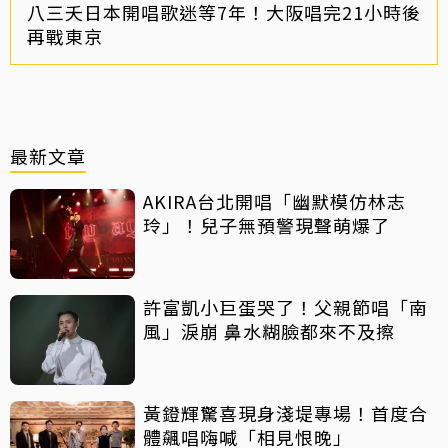
八三夭日本開唱歌迷等7年！大阪唱完21小時後
再戰東京
最新文章
AKIRA台北開唱「幽默模仿林志
玲」！兒子無預警現聲萌爆了
許富凱小巨蛋哭了！父親節唱「南
風」淚崩 鼻水糊臉都來不及擦
黃鐙輝驚喜現身淺堤專場！首度合
體飆唱嗨喊「相見恨晚」