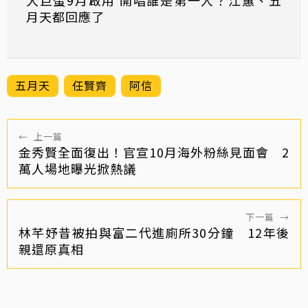
月天都回應了
五月天
任賢齊
阿信
←
上一篇
金秀賢全面復出！官宣10月海外粉絲見面會 2
萬人場地曝光掀熱議
下一篇
→
林芊妤昔被拍與富二代進廁所30分鐘 12年後
親還原真相