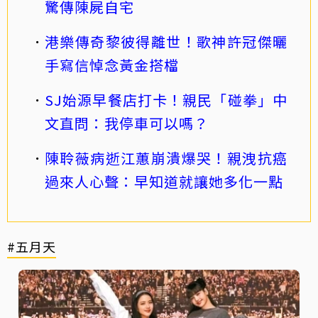
驚傳陳屍自宅
港樂傳奇黎彼得離世！歌神許冠傑曬
手寫信悼念黃金搭檔
SJ始源早餐店打卡！親民「碰拳」中
文直問：我停車可以嗎？
陳聆薇病逝江蕙崩潰爆哭！親洩抗癌
過來人心聲：早知道就讓她多化一點
#五月天