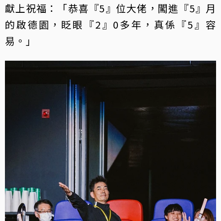
獻上祝福：「恭喜『5』位大佬，闖進『5』月
的啟德園，眨眼『2』0多年，真係『5』容
易。」