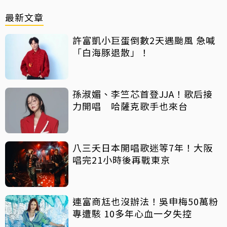
最新文章
許富凱小巨蛋倒數2天遇颱風 急喊
「白海豚退散」！
孫淑媚、李竺芯首登JJA！歌后接
力開唱 哈薩克歌手也來台
八三夭日本開唱歌迷等7年！大阪
唱完21小時後再戰東京
連富商尪也沒辦法！吳申梅50萬粉
專遭駭 10多年心血一夕失控