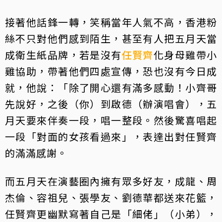
接著他話鋒一轉，笑稱當年人氣不高，香港粉
絲不只對他們感到陌生，甚至有人把五月天當
成衛生紙品牌，若是沒有
任賢齊
化身母雞帶小
雞協助，帶著他們四處宣傳，恐也沒有今日成
就，他說：「除了開心還有滿多感動！小齊哥
先說好，之後（你）到啟德（辦演唱會），五
月天要來伴奏一段，唱一整段。然後驚喜唱起
一段「對面的女孩看過來」，表達出對任賢齊
的滿滿感謝。
而五月天在演藝圈內擁有眾多好友，成龍、周
杰倫、容祖兒、張學友、劉德華都送來花籃，
任賢齊更幽默寫著自己是「細佬」（小弟），