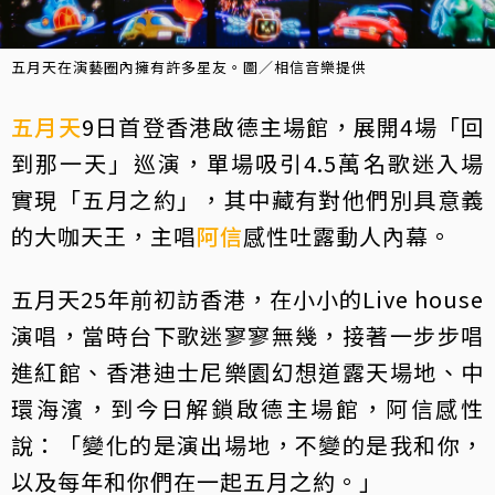
五月天在演藝圈內擁有許多星友。圖／相信音樂提供
五月天
9日首登香港啟德主場館，展開4場「回
到那一天」巡演，單場吸引4.5萬名歌迷入場
實現「五月之約」，其中藏有對他們別具意義
的大咖天王，主唱
阿信
感性吐露動人內幕。
五月天25年前初訪香港，在小小的Live house
演唱，當時台下歌迷寥寥無幾，接著一步步唱
進紅館、香港迪士尼樂園幻想道露天場地、中
環海濱，到今日解鎖啟德主場館，阿信感性
說：「變化的是演出場地，不變的是我和你，
以及每年和你們在一起五月之約。」