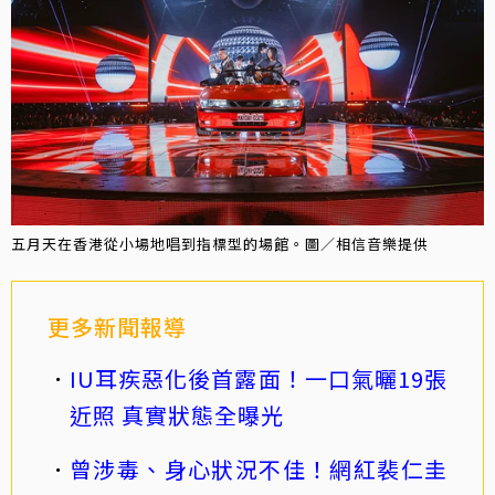
五月天在香港從小場地唱到指標型的場館。圖／相信音樂提供
更多新聞報導
IU耳疾惡化後首露面！一口氣曬19張
近照 真實狀態全曝光
曾涉毒、身心狀況不佳！網紅裴仁圭