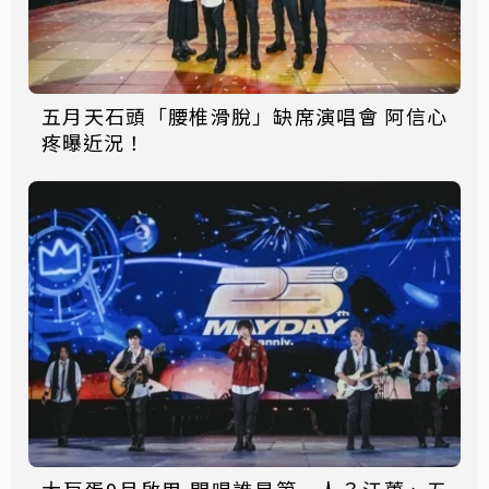
五月天石頭「腰椎滑脫」缺席演唱會 阿信心
疼曝近況！
大巨蛋9月啟用 開唱誰是第一人？江蕙、五