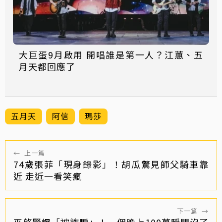
大巨蛋9月啟用 開唱誰是第一人？江蕙、五
月天都回應了
五月天
阿信
瑪莎
←
上一篇
74歲張菲「現身錄影」！胡瓜驚見師父騎車靠
近 走近一看笑瘋
下一篇
→
巫啓賢爆「被詐騙」！一個晚上100萬瞬間沒了