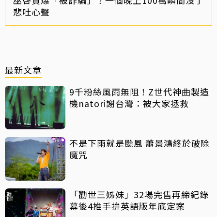
悲吐心聲
最新文章
9千粉絲風雨無阻！Z世代神曲製造
機natori謝台灣：被大家拯救
不是下雨就是颱風 蕭景鴻終於破除
魔咒
「勸世三姊妹」32場完售再締紀錄
幕後4推手拚英語版年底定案