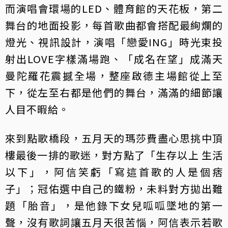
而演唱會環場的LED、體育館的天花板，第二
舞台的地面投影，每首歌曲都會搭配最絢爛的
燈光、視訊設計，演唱「戀愛ING」時光束投
射出LOVE字樣滿場跑、「成名在望」成滿天
曼陀羅花震撼全場，整座啟德主場館從上至
下，從左至右都是他們的舞台，滿滿的細節讓
人目不暇給。
來到點歌橋段，五月天的瑪莎費盡心思挑中頂
樓最後一排的歌迷，對方點了「生存以上 生活
以下」，阿信笑虧「寫這首歌的人是個痞
子」；冠佑選中自己的鐵粉，未料對方拋出難
題「胎音」，是他錄下女兒呱呱墜地的第一
聲，沒有歌詞讓五月天很苦惱，阿信表示若歌