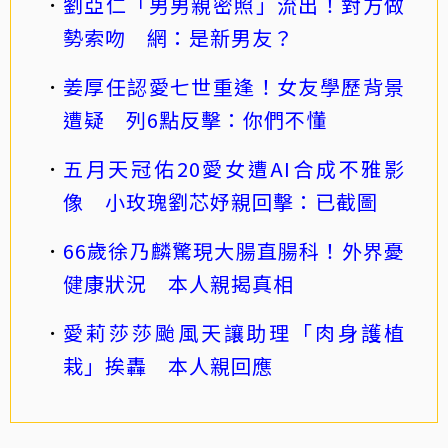
劉亞仁「男男親密照」流出！對方做
勢索吻 網：是新男友？
姜厚任認愛七世重逢！女友學歷背景
遭疑 列6點反擊：你們不懂
五月天冠佑20愛女遭AI合成不雅影
像 小玫瑰劉芯妤親回擊：已截圖
66歲徐乃麟驚現大腸直腸科！外界憂
健康狀況 本人親揭真相
愛莉莎莎颱風天讓助理「肉身護植
栽」挨轟 本人親回應