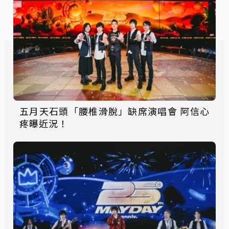
五月天石頭「腰椎滑脫」缺席演唱會 阿信心
疼曝近況！