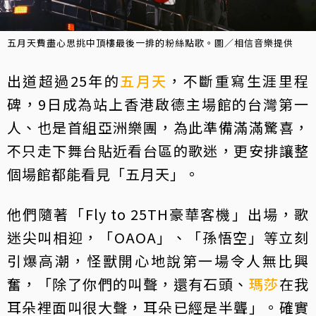
五月天費盡心思挑中頂樓最後一排的粉絲點歌。圖／相信音樂提供
出道超過25年的
五月天
，不斷重寫生涯里程
碑，9日成為站上香港啟德主場館的台灣第一
人、也是首組亞洲樂團，為此準備滿滿驚喜，
不只走下舞台貼近看台區的歌迷，更安排讓整
個場館都能看見「五月天」。
他們隨著「Fly to 25TH豪華客機」出場，歌
迷尖叫相迎，「OAOA」、「孫悟空」等立刻
引爆高潮，怪獸開心地說第一場令人無比興
奮，「除了你們的叫聲，還有石頭、
瑪莎
在我
耳朵裡面叫很大聲，耳朵已經是半聾」。確實