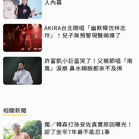
人內幕
AKIRA台北開唱「幽默模仿林志
玲」！兒子無預警現聲萌爆了
許富凱小巨蛋哭了！父親節唱「南
風」淚崩 鼻水糊臉都來不及擦
相關新聞
獨／韓森打孫安佐真實原因曝光！
認了坐牢7年最不能忍1事