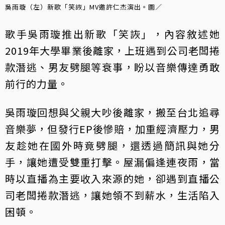
吳雨璇（左）新歌「笑詼」MV邀許仁杰演出。圖／
歌手吳雨璇推出新歌「笑詼」，內容敘述她
2019年大學畢業後離家，上班遇到公司老闆捲
款潛逃、男友劈腿等衰事，盼以音樂傳達勇敢
前行的力量。
吳雨璇回想與父親大吵後離家，搬至台北追尋
音樂夢，但發行EP後慘賠，加重經濟壓力，男
友趁她在國外時竟劈腿，還透過簡訊與她分
手，讓她遭受雙重打擊。屋漏偏逢連夜雨，當
時以直播為主要收入來源的她，卻遇到直播公
司老闆捲款潛逃，讓她領不到薪水，生活陷入
困頓。