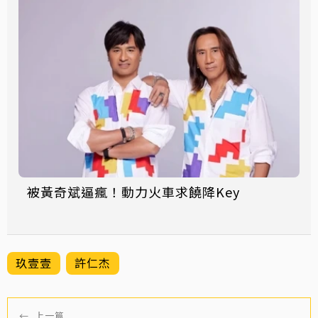
被黃奇斌逼瘋！動力火車求饒降Key
玖壹壹
許仁杰
←
上一篇