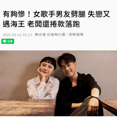
有夠慘！女歌手男友劈腿 失戀又
遇海王 老闆還捲款落跑
聯合報 記者梅衍儂／即時報導
2025-05-11 01:27