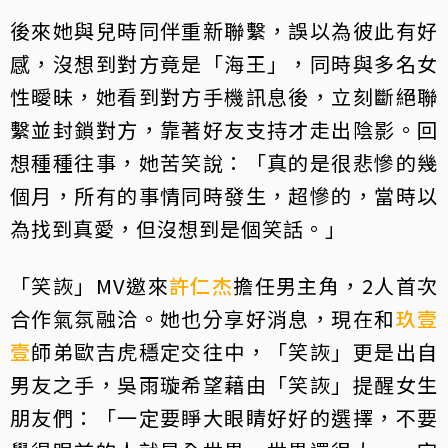
後來她與兒時同伴重新聯繫，誤以為彼此有好
感，沒想到對方竟是「海王」，同時與多名女
性曖昧，她看到對方手機訊息後，立刻斷絕聯
繫並封鎖對方，靠著好友支持才走出陰影。回
想種種往事，她苦笑說：「真的是很悲慘的幾
個月，所有的事情同時發生，超慘的，當時以
為找到真愛，但沒想到是個笑話。」
「笑詼」MV邀來
許仁杰
擔任男主角，2人首次
合作氣氛融洽。她也分享好消息，現在和
玖壹
壹
師弟歐吉虎穩定交往中，「笑詼」更是出自
男友之手，吳雨璇希望藉由「笑詼」提醒女生
朋友們：「一定要睜大眼睛好好的選擇，不要