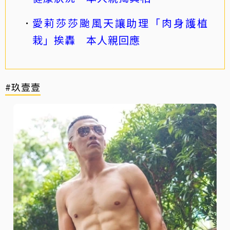
愛莉莎莎颱風天讓助理「肉身護植
栽」挨轟 本人親回應
#玖壹壹