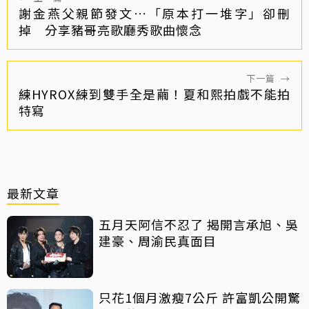
謝金燕父親節發文…「原本打一堆字」卻刪
掉 分享豬哥亮歌廳秀歌曲懷念
下一篇
→
練HYROX練到雙手全是繭！夏和熙拍戲不能拍
特寫
最新文章
五月天阿信不忍了 揭開言承旭、吳
建豪、周渝民真面目
只花1個月激瘦7公斤 許富凱公開驚