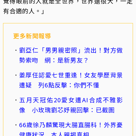
覺得眼前的人就是全世界，世界還很大，一定
有合適的人。」
更多新聞報導
劉亞仁「男男親密照」流出！對方做
勢索吻 網：是新男友？
姜厚任認愛七世重逢！女友學歷背景
遭疑 列6點反擊：你們不懂
五月天冠佑20愛女遭AI合成不雅影
像 小玫瑰劉芯妤親回擊：已截圖
66歲徐乃麟驚現大腸直腸科！外界憂
健康狀況 本人親揭真相