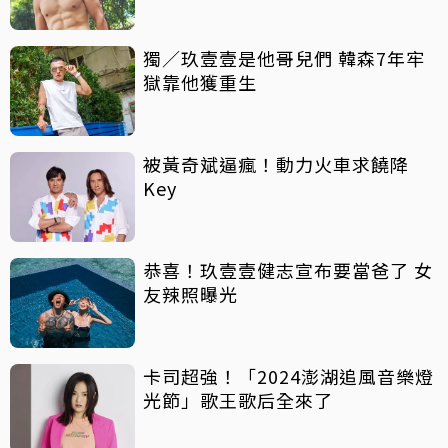
獨／玖壹壹是他哥兒們 韓森7年牢
獄靠他獲重生
被黃奇斌逼瘋！動力火車求饒降
Key
恭喜！玖壹壹健志宣布要當爸了 女
友辣照曝光
卡司超強！「2024澎湖追風音樂燈
光節」歌王歌后全來了